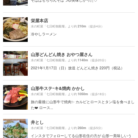
栄屋本店
210m
水の町屋「七日町御殿堰」より約
（徒歩4分）
冷やしラーメン
山形どんどん焼き おやつ屋さん
1140m
水の町屋「七日町御殿堰」より約
（徒歩20分）
2021年1月17日（日）放送 どんどん焼き 220円（税込）
山形牛ステｰキ&焼肉 かかし
1050m
水の町屋「七日町御殿堰」より約
（徒歩18分）
旅の最後に山形牛で焼肉✨ カルビとロースとタン塩を食べまし
た❤️ ロース...
井とし
260m
水の町屋「七日町御殿堰」より約
（徒歩5分）
インスタでフォローしてる山形在住の方が 山形一美味しいう