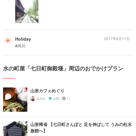
Holiday
2017年8月11日
#河川
水の町屋「七日町御殿堰」周辺のおでかけプラン
山形カフェめぐり
みみみ
山形
11
山形帰省 【七日町さんぽと 足を伸ばして うみの杜水
族館へ】