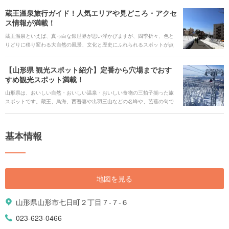
蔵王温泉旅行ガイド！人気エリアや見どころ・アクセ
ス情報が満載！
蔵王温泉といえば、真っ白な銀世界が思い浮かびますが、四季折々、色と
りどりに移り変わる大自然の風景、文化と歴史にふれられるスポットが点
在する魅力あふれる温泉地です。 標高差があるため、移動に欠かせないロ
ープウェイは景色を楽しめるのはもちろんのこと、トレッキングにも活躍
【山形県 観光スポット紹介】定番から穴場までおす
します。絶好のドライブコースを堪能するには車があると便利です。大地
すめ観光スポット満載！
のエネルギーを体感できる蔵王温泉をご紹介します！
山形県は、おいしい自然・おいしい温泉・おいしい食物の三拍子揃った旅
スポットです。蔵王、鳥海、西吾妻や出羽三山などの名峰や、芭蕉の句で
有名な山寺、母なる最上川など、豊かな自然に恵まれています。山形県
は、県内35市町村すべてに温泉が湧き出す「温泉王国」でもあり、有名な
さくらんぼから、四季折々の様々なおいしい果物が実る「果樹王国」でも
基本情報
あるんです。今回は、定番スポットをはじめ、人気温泉・お寺スポットか
ら人気スイーツ店や郷土料理までご紹介していきます。
地図を見る
山形県山形市七日町２丁目７-７-６
023-623-0466