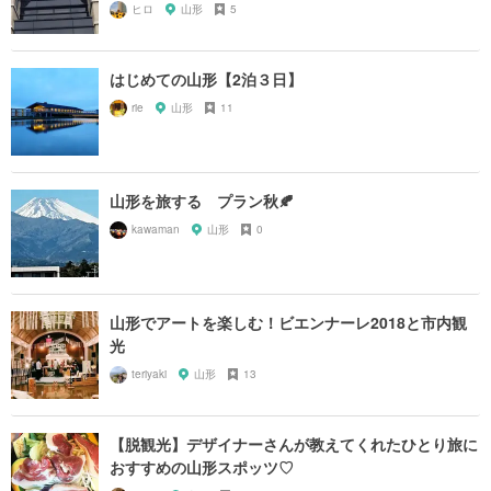
ヒロ
山形
5
はじめての山形【2泊３日】
rie
山形
11
山形を旅する プラン秋🍂
kawaman
山形
0
山形でアートを楽しむ！ビエンナーレ2018と市内観
光
teriyaki
山形
13
【脱観光】デザイナーさんが教えてくれたひとり旅に
おすすめの山形スポッツ♡