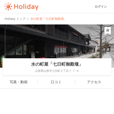
ログイン
Holiday トップ
水の町屋「七日町御殿堰」
水の町屋「七日町御殿堰」
山形県山形市七日町２丁目７-７-６
写真・動画
口コミ
アクセス