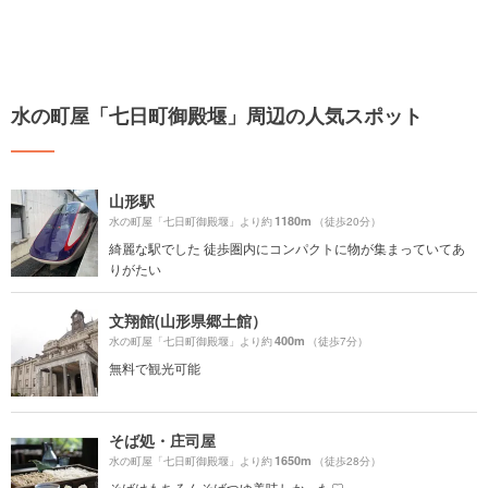
水の町屋「七日町御殿堰」周辺の人気スポット
山形駅
1180m
水の町屋「七日町御殿堰」より約
（徒歩20分）
綺麗な駅でした 徒歩圏内にコンパクトに物が集まっていてあ
りがたい
文翔館(山形県郷土館）
400m
水の町屋「七日町御殿堰」より約
（徒歩7分）
無料で観光可能
そば処・庄司屋
1650m
水の町屋「七日町御殿堰」より約
（徒歩28分）
そばはもちろんそばつゆ美味しかった♡