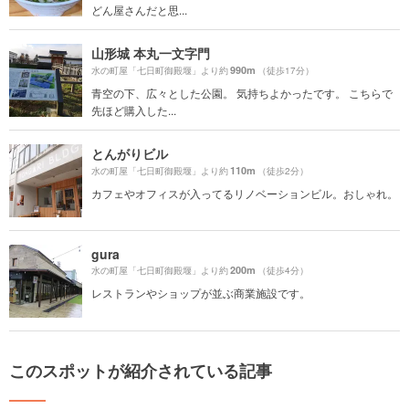
どん屋さんだと思...
山形城 本丸一文字門
990m
水の町屋「七日町御殿堰」より約
（徒歩17分）
青空の下、広々とした公園。 気持ちよかったです。 こちらで
先ほど購入した...
とんがりビル
110m
水の町屋「七日町御殿堰」より約
（徒歩2分）
カフェやオフィスが入ってるリノベーションビル。おしゃれ。
gura
200m
水の町屋「七日町御殿堰」より約
（徒歩4分）
レストランやショップが並ぶ商業施設です。
このスポットが紹介されている記事