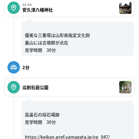
13:40
安久津八幡神社
優美な三重塔は山形県指定文化財
裏山には古墳群が点在
2分
瓜割石庭公園
高畠石の採石場跡
見学時間 30分