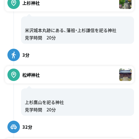
上杉神社
米沢城本丸跡にある、藩祖・上杉謙信を祀る神社
3分
松岬神社
上杉鷹山を祀る神社
32分