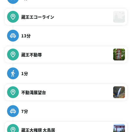
蔵王エコーライン
13分
蔵王不動尊
1分
不動滝展望台
7分
蔵王大権現 大鳥居