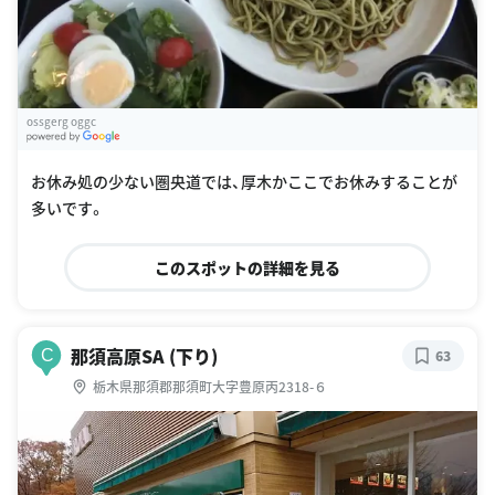
ossgerg oggc
G
oogle Places
お休み処の少ない圏央道では、厚木かここでお休みすることが
多いです。
このスポットの詳細を見る
那須高原SA (下り)
C
63
栃木県那須郡那須町大字豊原丙2318-６