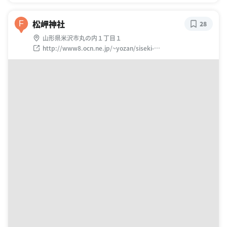
松岬神社
F
28
山形県米沢市丸の内１丁目１
http://www8.ocn.ne.jp/~yozan/siseki-
sisetu/matugasaki.html