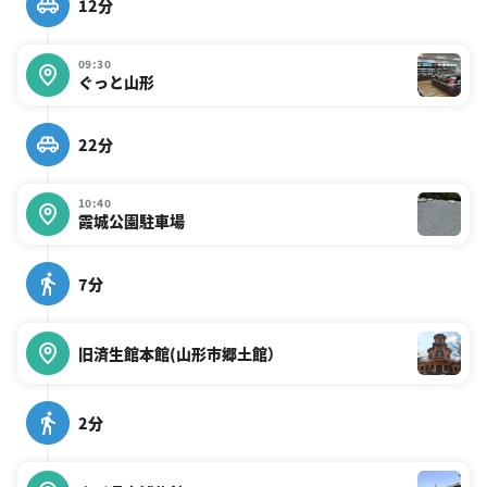
12分
09:30
ぐっと山形
22分
10:40
霞城公園駐車場
7分
旧済生館本館(山形市郷土館）
2分