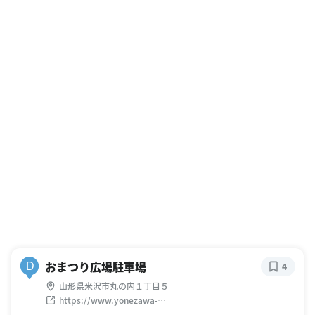
おまつり広場駐車場
D
4
山形県米沢市丸の内１丁目５
https://www.yonezawa-
kankou.com/html/sonota/pwc.html