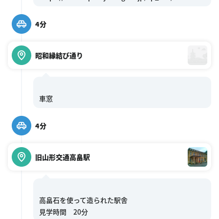
4分
昭和縁結び通り
4分
旧山形交通高畠駅
高畠石を使って造られた駅舎