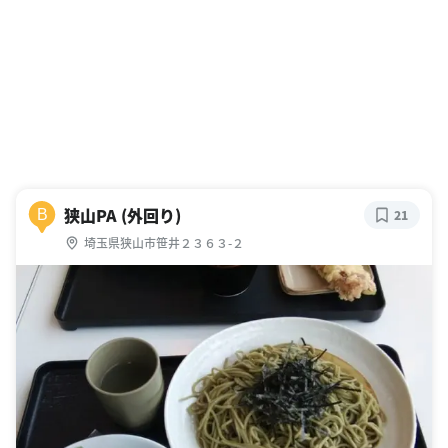
狭山PA (外回り)
B
21
埼玉県狭山市笹井２３６３-２