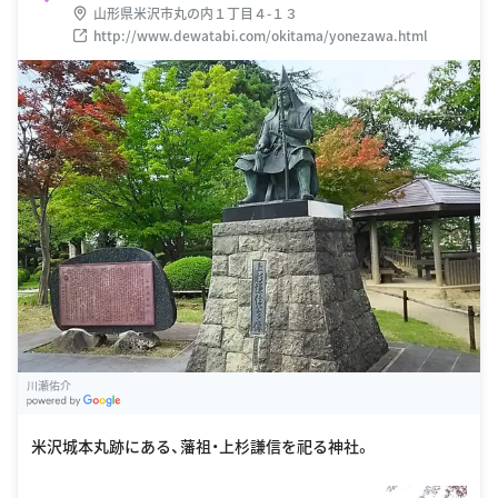
山形県米沢市丸の内１丁目４-１３
http://www.dewatabi.com/okitama/yonezawa.html
川瀬佑介
G
oogle Places
米沢城本丸跡にある、藩祖・上杉謙信を祀る神社。