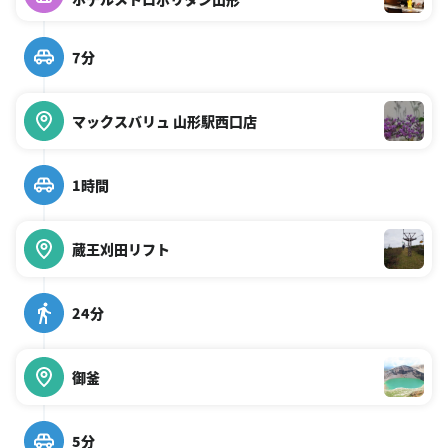
7分
マックスバリュ 山形駅西口店
1時間
蔵王刈田リフト
24分
御釜
5分