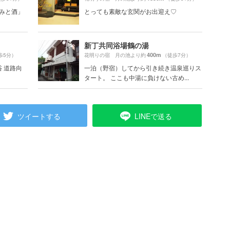
まみと酒」
とっても素敵な玄関がお出迎え♡
新丁共同浴場鶴の湯
400m
歩5分）
花明りの宿 月の池より約
（徒歩7分）
 道路向
一泊（野宿）してから引き続き温泉巡りス
タート。 ここも中湯に負けない古め...
ツイートする
LINEで送る