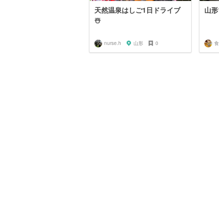
天然温泉はしご1日ドライブ
山形
☃️
nurse.h
山形
0
食