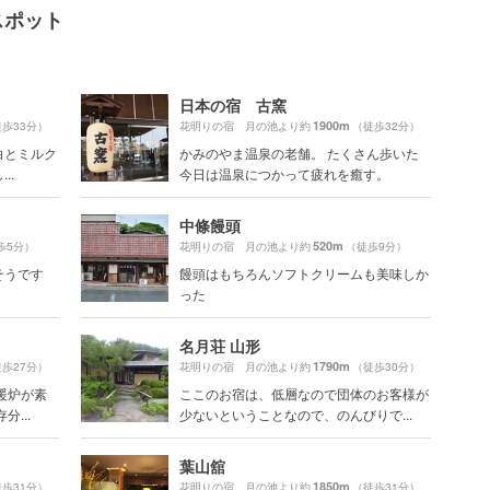
スポット
日本の宿 古窯
1900m
歩33分）
花明りの宿 月の池より約
（徒歩32分）
白とミルク
かみのやま温泉の老舗。 たくさん歩いた
..
今日は温泉につかって疲れを癒す。
中條饅頭
520m
歩5分）
花明りの宿 月の池より約
（徒歩9分）
そうです
饅頭はもちろんソフトクリームも美味しか
った
名月荘 山形
1790m
歩27分）
花明りの宿 月の池より約
（徒歩30分）
暖炉が素
ここのお宿は、低層なので団体のお客様が
...
少ないということなので、のんびりで...
葉山舘
1850m
歩31分）
花明りの宿 月の池より約
（徒歩31分）