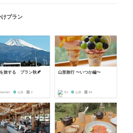
かけプラン
を旅する プラン秋🍂
山形旅行 〜いつか編〜
awaman
山形
0
Yui
山形
64