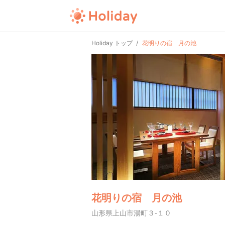
Holiday トップ
花明りの宿 月の池
花明りの宿 月の池
山形県上山市湯町３-１０