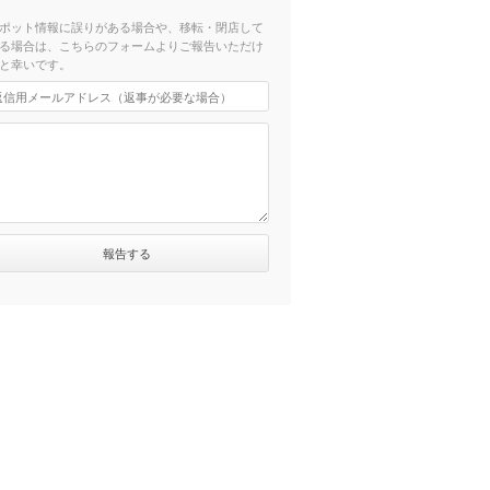
ポット情報に誤りがある場合や、移転・閉店して
る場合は、こちらのフォームよりご報告いただけ
と幸いです。