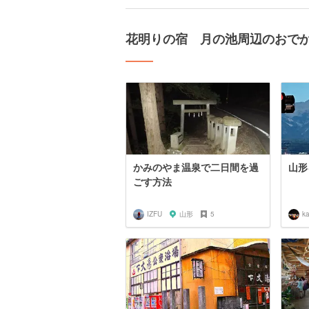
花明りの宿 月の池周辺のおで
かみのやま温泉で二日間を過
山形
ごす方法
IZFU
山形
5
k