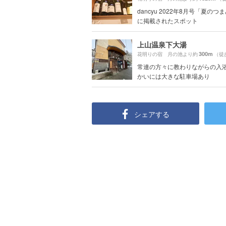
dancyu 2022年8月号「夏のつ
に掲載されたスポット
上山温泉下大湯
300m
花明りの宿 月の池より約
（徒
常連の方々に教わりながらの入浴
かいには大きな駐車場あり
シェアする