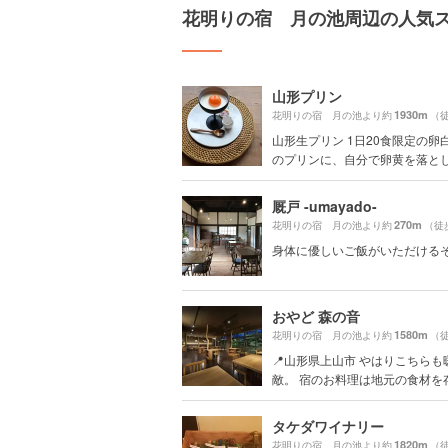
花明りの宿 月の池周辺の人気
山形プリン
1930m
花明りの宿 月の池より約
（徒
山形生プリン 1日20食限定の卵
のプリンに、自分で卵黄を落とし.
厩戸 -umayado-
270m
花明りの宿 月の池より約
（徒
身体に優しいご飯がいただける
おやど 森の音
1580m
花明りの宿 月の池より約
（徒
📍山形県上山市 やはりこちらも
敵。 宿のお料理は地元の食材を存分
タケダワイナリー
1820m
花明りの宿 月の池より約
（徒