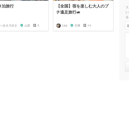
1泊旅行
【全国】宿を楽しむ大人のプ
ス
チ遠足旅行🚙
い
る
べ歩き大好き
山形
3
Lisa
兵庫
14