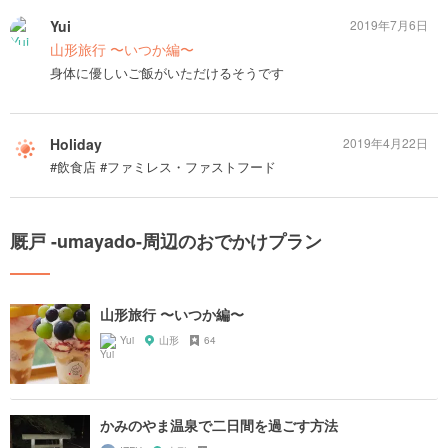
Yui
2019年7月6日
山形旅行 〜いつか編〜
身体に優しいご飯がいただけるそうです
Holiday
2019年4月22日
#飲食店 #ファミレス・ファストフード
厩戸 -umayado-周辺のおでかけプラン
山形旅行 〜いつか編〜
Yui
山形
64
かみのやま温泉で二日間を過ごす方法