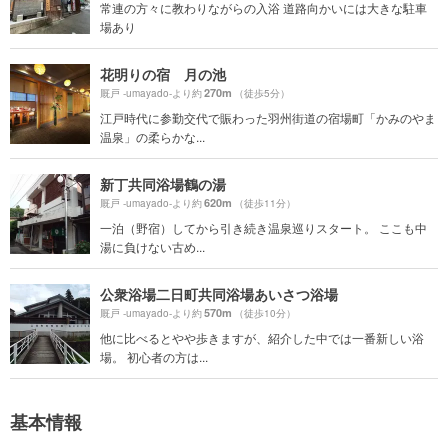
常連の方々に教わりながらの入浴 道路向かいには大きな駐車
場あり
花明りの宿 月の池
270m
厩戸 -umayado-より約
（徒歩5分）
江戸時代に参勤交代で賑わった羽州街道の宿場町「かみのやま
温泉」の柔らかな...
新丁共同浴場鶴の湯
620m
厩戸 -umayado-より約
（徒歩11分）
一泊（野宿）してから引き続き温泉巡りスタート。 ここも中
湯に負けない古め...
公衆浴場二日町共同浴場あいさつ浴場
570m
厩戸 -umayado-より約
（徒歩10分）
他に比べるとやや歩きますが、紹介した中では一番新しい浴
場。 初心者の方は...
基本情報