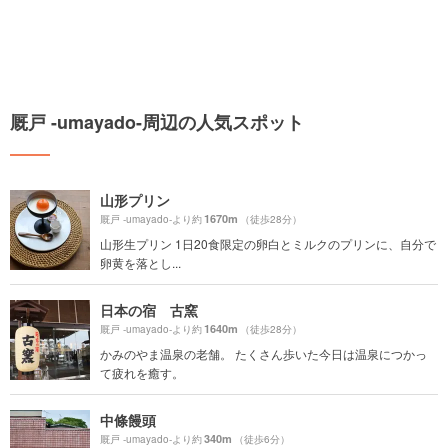
厩戸 -umayado-周辺の人気スポット
山形プリン
1670m
厩戸 -umayado-より約
（徒歩28分）
山形生プリン 1日20食限定の卵白とミルクのプリンに、自分で
卵黄を落とし...
日本の宿 古窯
1640m
厩戸 -umayado-より約
（徒歩28分）
かみのやま温泉の老舗。 たくさん歩いた今日は温泉につかっ
て疲れを癒す。
中條饅頭
340m
厩戸 -umayado-より約
（徒歩6分）