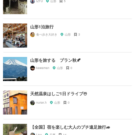
IZFU
山形
5
山形1泊旅行
食べ歩き大好き
山形
3
山形を旅する プラン秋🍂
kawaman
山形
0
天然温泉はしご1日ドライブ☃️
nurse.h
山形
0
【全国】宿を楽しむ大人のプチ遠足旅行🚙
Lisa
兵庫
14