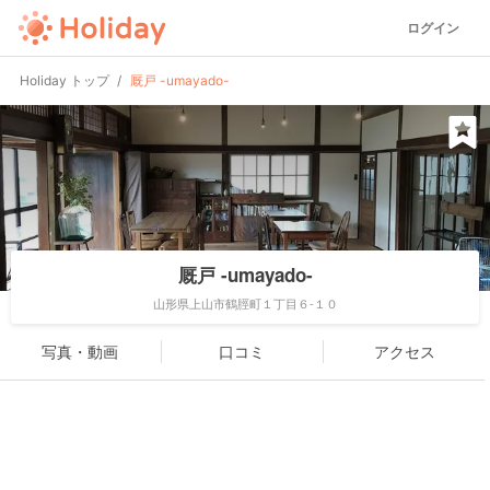
ログイン
Holiday トップ
厩戸 -umayado-
厩戸 -umayado-
山形県上山市鶴脛町１丁目６-１０
写真・動画
口コミ
アクセス