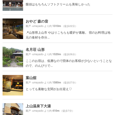
饅頭はもちろんソフトクリームも美味しかった
おやど 森の音
1310m
厩戸 -umayado-より約
（徒歩22分）
📍山形県上山市 やはりこちらも暖炉が素敵。 宿のお料理は地
元の食材を存分...
名月荘 山形
1520m
厩戸 -umayado-より約
（徒歩26分）
ここのお宿は、低層なので団体のお客様が少ないということな
ので、のんびりで...
葉山舘
1580m
厩戸 -umayado-より約
（徒歩27分）
とっても素敵な玄関がお出迎え♡
上山温泉下大湯
410m
厩戸 -umayado-より約
（徒歩7分）