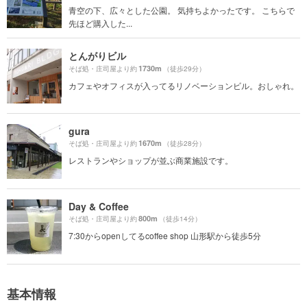
青空の下、広々とした公園。 気持ちよかったです。 こちらで
先ほど購入した...
とんがりビル
1730m
そば処・庄司屋より約
（徒歩29分）
カフェやオフィスが入ってるリノベーションビル。おしゃれ。
gura
1670m
そば処・庄司屋より約
（徒歩28分）
レストランやショップが並ぶ商業施設です。
Day & Coffee
800m
そば処・庄司屋より約
（徒歩14分）
7:30からopenしてるcoffee shop 山形駅から徒歩5分
基本情報