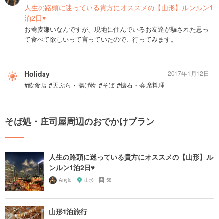
人生の路頭に迷っている貴方にオススメの【山形】ルンルン1
泊2日♥︎
お蕎麦嫌いなんですが、現地に住んでいるお友達が騙された思っ
て食べて欲しいって言っていたので、行ってみます。
Holiday
2017年1月12日
#飲食店 #天ぷら・揚げ物 #そば #懐石・会席料理
そば処・庄司屋周辺のおでかけプラン
人生の路頭に迷っている貴方にオススメの【山形】ル
ンルン1泊2日♥︎
Angie
山形
58
山形1泊旅行