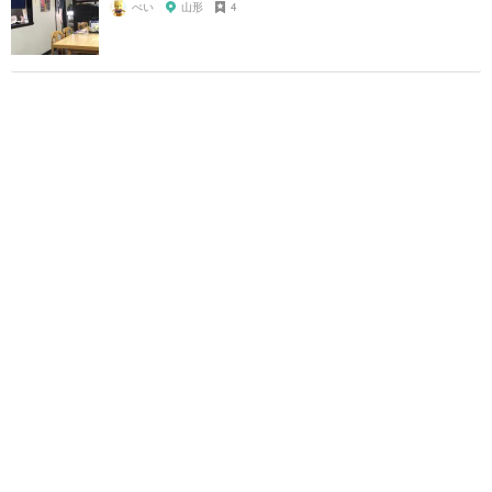
ぺい
山形
4