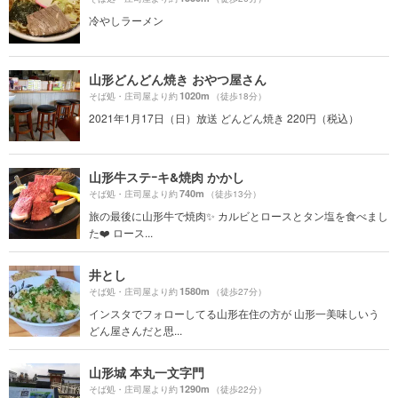
冷やしラーメン
山形どんどん焼き おやつ屋さん
1020m
そば処・庄司屋より約
（徒歩18分）
2021年1月17日（日）放送 どんどん焼き 220円（税込）
山形牛ステｰキ&焼肉 かかし
740m
そば処・庄司屋より約
（徒歩13分）
旅の最後に山形牛で焼肉✨ カルビとロースとタン塩を食べまし
た❤️ ロース...
井とし
1580m
そば処・庄司屋より約
（徒歩27分）
インスタでフォローしてる山形在住の方が 山形一美味しいう
どん屋さんだと思...
山形城 本丸一文字門
1290m
そば処・庄司屋より約
（徒歩22分）