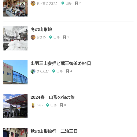
食べ歩き大好き
山形
3
冬の山形旅
おまめ
山形
1
出羽三山参拝と蔵王御釜3泊4日
またたび
山形
4
2024春 山形の旬の旅
ぺい
山形
0
秋の山形旅行 二泊三日