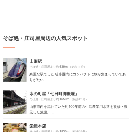
そば処・庄司屋周辺の人気スポット
山形駅
630m
そば処・庄司屋より約
（徒歩11分）
綺麗な駅でした 徒歩圏内にコンパクトに物が集まっていてあ
りがたい
水の町屋「七日町御殿堰」
1650m
そば処・庄司屋より約
（徒歩28分）
山形市内を流れていた約400年前の生活農業用水路を改修・復
元した施設。 ...
栄屋本店
1530m
そば処・庄司屋より約
（徒歩26分）