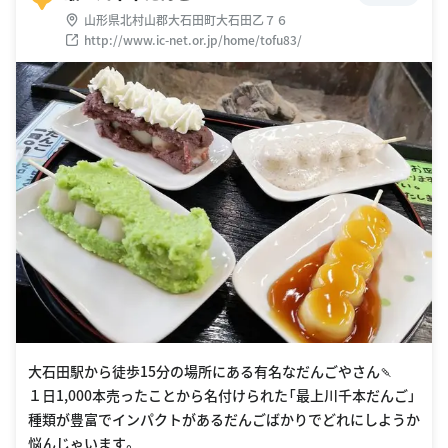
山形県北村山郡大石田町大石田乙７６
http://www.ic-net.or.jp/home/tofu83/
大石田駅から徒歩15分の場所にある有名なだんごやさん🍡
１日1,000本売ったことから名付けられた「最上川千本だんご」
種類が豊富でインパクトがあるだんごばかりでどれにしようか
悩んじゃいます。