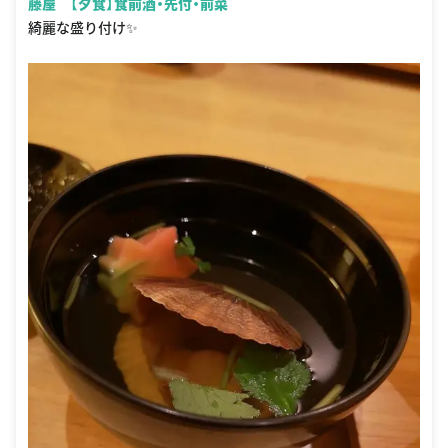
藤屋 【夕食】食前酒・先付・前菜
綺麗な盛り付け✨