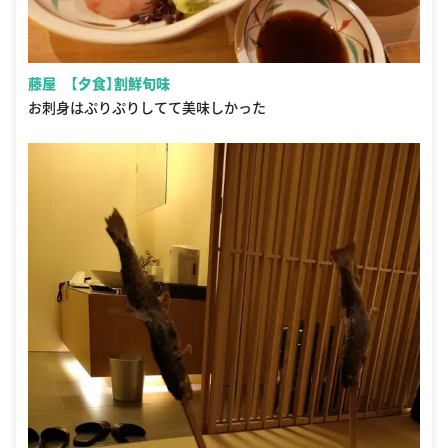
藤屋 【夕食】割鮮旬味
お刺身はぷりぷりしてて美味しかった