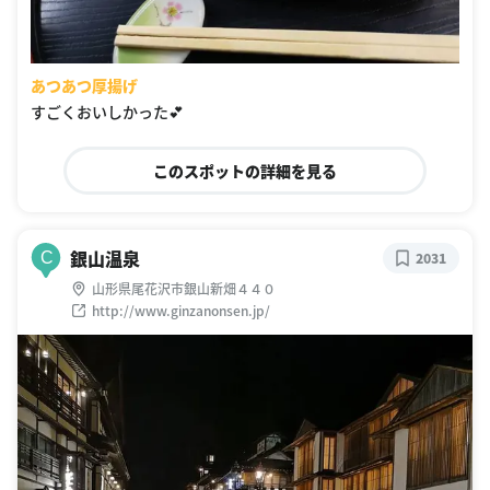
あつあつ厚揚げ
すごくおいしかった💕
このスポットの詳細を見る
銀山温泉
C
2031
山形県尾花沢市銀山新畑４４０
http://www.ginzanonsen.jp/