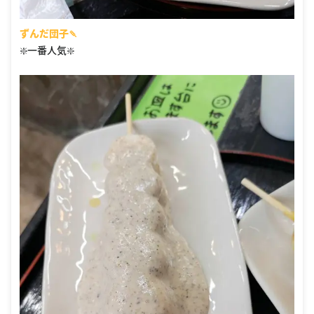
ずんだ団子🍡
❇️一番人気❇️