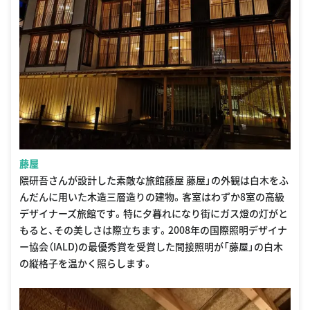
藤屋
隈研吾さんが設計した素敵な旅館藤屋 藤屋」の外観は白木をふ
んだんに用いた木造三層造りの建物。客室はわずか8室の高級
デザイナーズ旅館です。特に夕暮れになり街にガス燈の灯がと
もると、その美しさは際立ちます。2008年の国際照明デザイナ
ー協会（IALD)の最優秀賞を受賞した間接照明が「藤屋」の白木
の縦格子を温かく照らします。