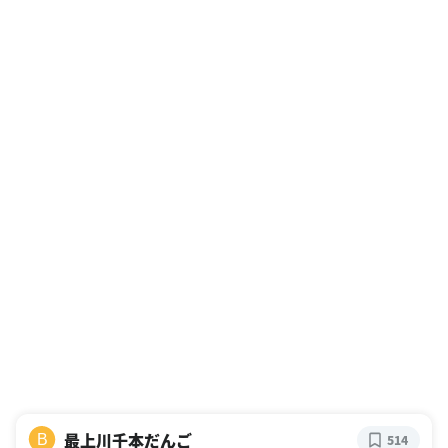
最上川千本だんご
B
514