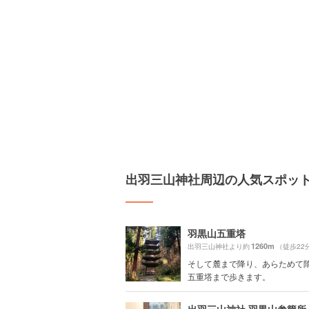
出羽三山神社周辺の人気スポッ
羽黒山五重塔
1260m
出羽三山神社より約
（徒歩22
そして麓まで降り、あらためて
五重塔まで歩きます。