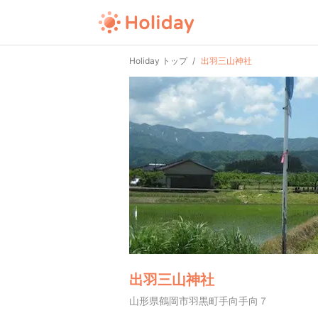
Holiday トップ
出羽三山神社
出羽三山神社
山形県鶴岡市羽黒町手向手向７