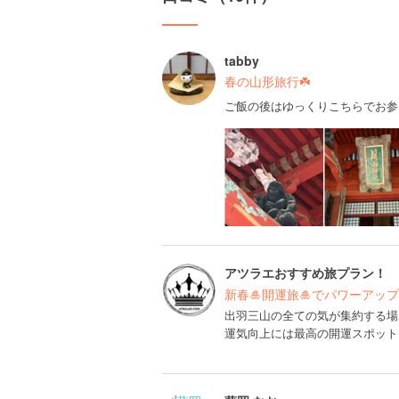
tabby
春の山形旅行☘️
ご飯の後はゆっくりこちらでお参
アツラエおすすめ旅プラン！
新春🎍開運旅🎍でパワーアップ
出羽三山の全ての気が集約する場
運気向上には最高の開運スポット