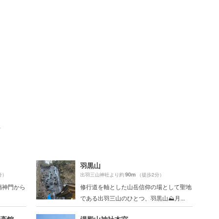
ト
羽黒山
90m
分）
出羽三山神社より約
（徒歩2分）
隋神門から
修行道を軸とした山岳信仰の場として聖地
である出羽三山のひとつ、羽黒山⛰月...