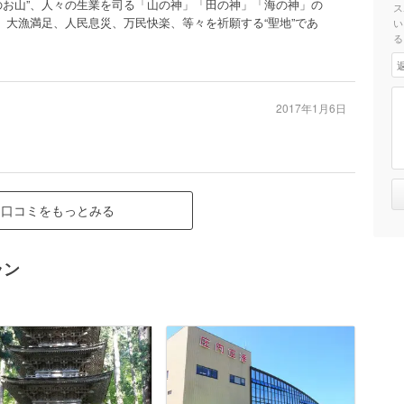
のお山”、人々の生業を司る「山の神」「田の神」「海の神」の
ス
、大漁満足、人民息災、万民快楽、等々を祈願する“聖地”であ
い
る
2017年1月6日
口コミをもっとみる
ラン