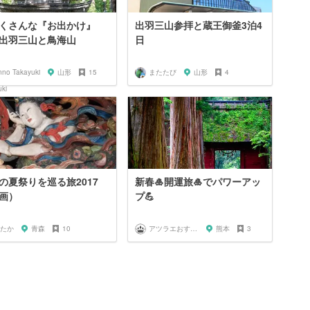
くさんな『お出かけ』
出羽三山参拝と蔵王御釜3泊4
出羽三山と鳥海山
日
nno Takayuki
山形
15
またたび
山形
4
の夏祭りを巡る旅2017
新春🎍開運旅🎍でパワーアッ
画）
プ💪
たか
青森
10
アツラエおすすめ旅プラン！
熊本
3