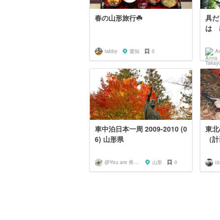
春の山形旅行☘️
具だ
は 
tabby
愛知
0
A
車中泊日本一周 2009-2010 (0
東北
6) 山形県
（計
@You are 善知識
山形
0
ゆ