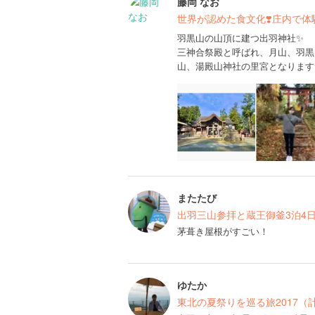
藤岡 なお
世界が認めた食文化❣️庄内で体
羽黒山の山頂に建つ出羽神社✨
三神合祭殿と呼ばれ、月山、羽黒
山、湯殿山神社の里宮となります
またたび
出羽三山参拝と蔵王御釜3泊4
茅葺き屋根がすごい！
ゆたか
東北の夏祭りを巡る旅2017（