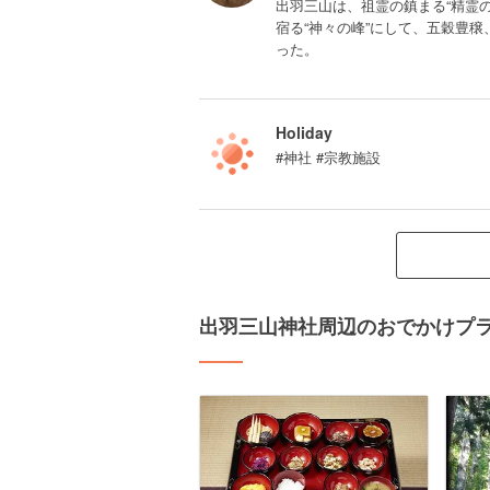
出羽三山は、祖霊の鎮まる“精霊
宿る“神々の峰”にして、五穀豊穣
った。
Holiday
#神社 #宗教施設
出羽三山神社周辺のおでかけプ