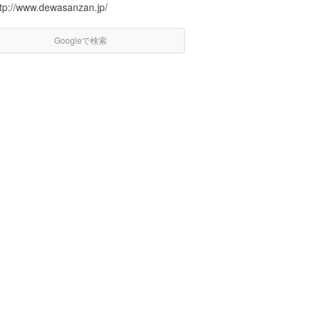
ttp://www.dewasanzan.jp/
Googleで検索