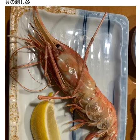
貝の刺し🐚