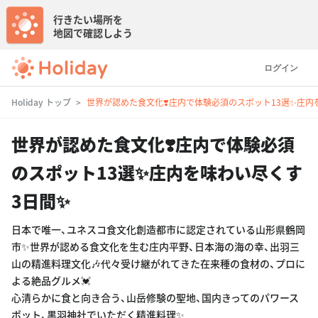
行きたい場所を
地図で確認しよう
ログイン
Holiday トップ
世界が認めた食文化❣️庄内で体験必須のスポット13選✨庄内
世界が認めた食文化❣️庄内で体験必須
のスポット13選✨庄内を味わい尽くす
3日間✨
日本で唯一、ユネスコ食文化創造都市に認定されている山形県鶴岡
市✨世界が認める食文化を生む庄内平野、日本海の海の幸、出羽三
山の精進料理文化🎶代々受け継がれてきた在来種の食材の、プロに
よる絶品グルメ💓
心清らかに食と向き合う、山岳修験の聖地、国内きってのパワース
ポット、黒羽神社でいただく精進料理✨