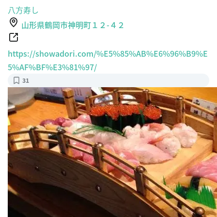
八方寿し
山形県鶴岡市神明町１２-４２
https://showadori.com/%E5%85%AB%E6%96%B9%E
5%AF%BF%E3%81%97/
31