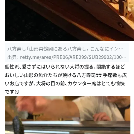
八方寿し「山形県鶴岡にある八方寿し。こんなにインス
タ映え的な ...
出典：
retty.me/area/PRE06/ARE299/SUB29902/1000
00049011/31598324
個性派、愛さずにはいられない大将の握る、悶絶するほど
おいしい山形の魚介たちが頂ける八方寿司❣️❣️ 手席数も広
いお店ですが、大将の目の前、カウンター席はとても愉快
です😋