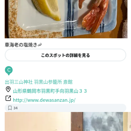
車海老の塩焼き🦐
このスポットの詳細を見る
C
出羽三山神社 羽黒山参籠所 斎館
山形県鶴岡市羽黒町手向羽黒山３３
http://www.dewasanzan.jp/
34