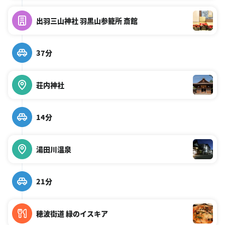
出羽三山神社 羽黒山参籠所 斎館
37分
荘内神社
14分
湯田川温泉
21分
穂波街道 緑のイスキア