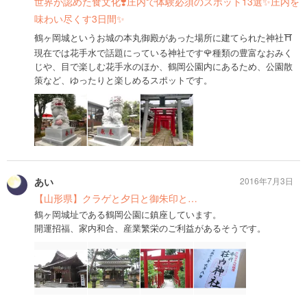
世界が認めた食文化❣️庄内で体験必須のスポット13選✨庄内を
味わい尽くす3日間✨
鶴ヶ岡城というお城の本丸御殿があった場所に建てられた神社⛩
現在では花手水で話題にっている神社です🌹種類の豊富なおみく
じや、目で楽しむ花手水のほか、鶴岡公園内にあるため、公園散
策など、ゆったりと楽しめるスポットです。
あい
2016年7月3日
【山形県】クラゲと夕日と御朱印と…
鶴ヶ岡城址である鶴岡公園に鎮座しています。
開運招福、家内和合、産業繁栄のご利益があるそうです。