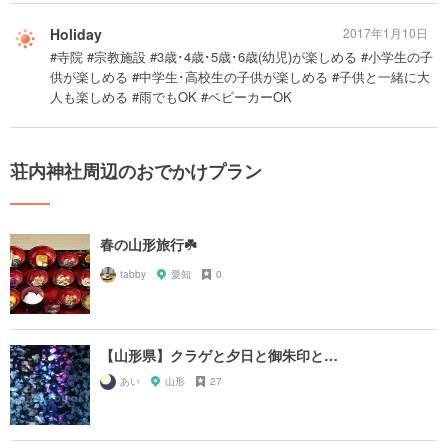
Holiday
2017年1月10日
#寺院 #宗教施設 #3歳･4歳･5歳･6歳(幼児)が楽しめる #小学生の子
供が楽しめる #中学生･高校生の子供が楽しめる #子供と一緒に大
人も楽しめる #雨でもOK #ベビーカーOK
荘内神社周辺のおでかけプラン
春の山形旅行☘️
tabby
愛知
0
【山形県】クラゲと夕日と御朱印と…
あい
山形
27