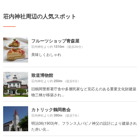
荘内神社周辺の人気スポット
フルーツショップ青森屋
1510m
荘内神社より約
（徒歩26分）
美味しくおしゃれ
致道博物館
250m
荘内神社より約
（徒歩5分）
旧鶴岡警察署庁舎や多層民家など見応えのある重要文化財建築
物三棟が移築され...
カトリック鶴岡教会
390m
荘内神社より約
（徒歩7分）
明治36(1903)年、フランス人パピノ神父の設計により建築され
た赤い尖...