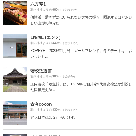
八方寿し
800m
荘内神社より約
（徒歩14分）
個性派、愛さずにはいられない大将の握る、悶絶するほどおい
しい山形の魚介た...
EN/ME (エンメ)
830m
荘内神社より約
（徒歩14分）
POPEYE 2023年1月号「ガールフレンド。冬のデートは、お
いしいも...
藩校致道館
300m
荘内神社より約
（徒歩5分）
庄内藩校「致道館」は、1805年に酒井家9代目忠徳公が創設し
た国指定史跡...
古今cocon
830m
荘内神社より約
（徒歩14分）
定休日で残念ながらいけず。