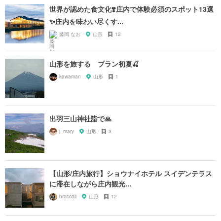
世界が認めた食文化❣️庄内で体験必須のスポット13選
✨庄内を味わい尽くす...
藤岡 なお
山形
12
山形を旅する プラン初夏🍒
kawaman
山形
1
出羽三山神社詣で🙏
j_mary
山形
3
【山形/庄内旅行】ショウナイホテル スイデンテラス
に滞在しながら庄内観光...
broccoli
山形
12