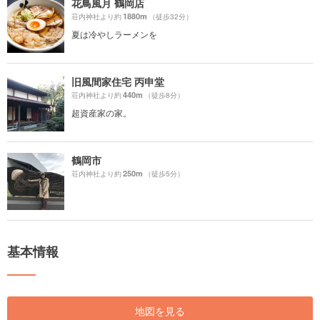
花鳥風月 鶴岡店
1880m
荘内神社より約
（徒歩32分）
夏は冷やしラーメンを
旧風間家住宅 丙申堂
440m
荘内神社より約
（徒歩8分）
超資産家の家。
鶴岡市
250m
荘内神社より約
（徒歩5分）
基本情報
地図を見る