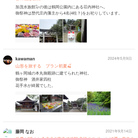
加茂水族館🦭の後は鶴岡公園内にある荘内神社へ。
御祭神は歴代庄内藩主から4名(4柱？)をお祀りしています。
kawaman
2024年5月9日
山形を旅する プラン初夏🍒
鶴ヶ岡城の本丸御殿跡に建てられた神社。
御祭神 酒井家四柱
花手水が綺麗でした。
藤岡 なお
2021年9月14日