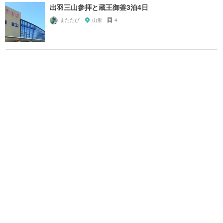
出羽三山参拝と蔵王御釜3泊4日
またたび
山形
4