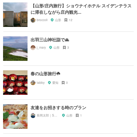
【山形/庄内旅行】ショウナイホテル スイデンテラス
に滞在しながら庄内観光...
broccoli
山形
12
出羽三山神社詣で🙏
j_mary
山形
3
春の山形旅行☘️
tabby
愛知
0
友達をお招きする時のプラン
長岡太郎｜SHONAI
山形
1