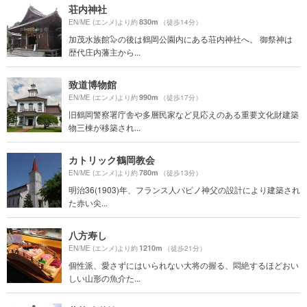
荘内神社
830m
EN/ME (エンメ)より約
（徒歩14分）
加茂水族館🦭の後は鶴岡公園内にある荘内神社へ。 御祭神は
歴代庄内藩主から...
致道博物館
990m
EN/ME (エンメ)より約
（徒歩17分）
旧鶴岡警察署庁舎や多層民家など見応えのある重要文化財建築
物三棟が移築され...
カトリック鶴岡教会
780m
EN/ME (エンメ)より約
（徒歩13分）
明治36(1903)年、フランス人パピノ神父の設計により建築され
た赤い尖...
八方寿し
1210m
EN/ME (エンメ)より約
（徒歩21分）
個性派、愛さずにはいられない大将の握る、悶絶するほどおい
しい山形の魚介た...