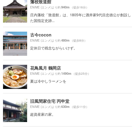
藩校致道館
940m
EN/ME (エンメ)より約
（徒歩16分）
庄内藩校「致道館」は、1805年に酒井家9代目忠徳公が創設し
た国指定史跡...
古今cocon
480m
EN/ME (エンメ)より約
（徒歩8分）
定休日で残念ながらいけず。
花鳥風月 鶴岡店
1490m
EN/ME (エンメ)より約
（徒歩25分）
夏は冷やしラーメンを
旧風間家住宅 丙申堂
630m
EN/ME (エンメ)より約
（徒歩11分）
超資産家の家。