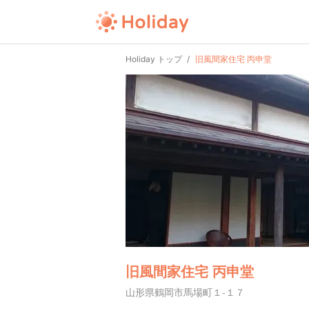
Holiday トップ
旧風間家住宅 丙申堂
旧風間家住宅 丙申堂
山形県鶴岡市馬場町１-１７