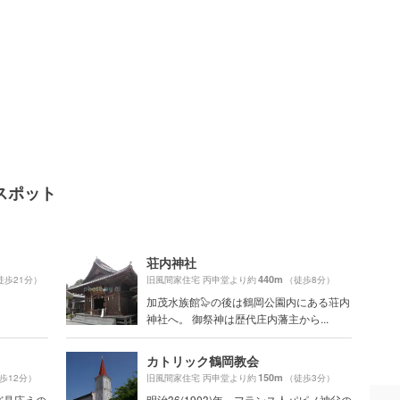
スポット
荘内神社
440m
徒歩21分）
旧風間家住宅 丙申堂より約
（徒歩8分）
加茂水族館🦭の後は鶴岡公園内にある荘内
神社へ。 御祭神は歴代庄内藩主から...
カトリック鶴岡教会
150m
歩12分）
旧風間家住宅 丙申堂より約
（徒歩3分）
ど見応えの
明治36(1903)年、フランス人パピノ神父の