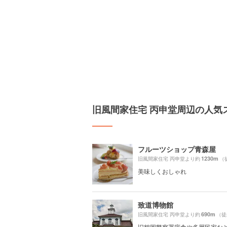
旧風間家住宅 丙申堂周辺の人気
フルーツショップ青森屋
1230m
旧風間家住宅 丙申堂より約
（
美味しくおしゃれ
致道博物館
690m
旧風間家住宅 丙申堂より約
（徒
旧鶴岡警察署庁舎や多層民家な