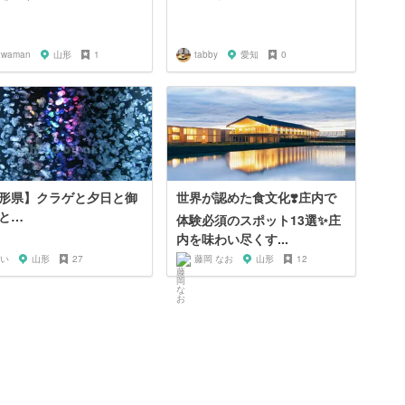
awaman
山形
1
tabby
愛知
0
形県】クラゲと夕日と御
世界が認めた食文化❣️庄内で
と…
体験必須のスポット13選✨庄
内を味わい尽くす...
い
山形
27
藤岡 なお
山形
12