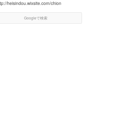
tp://heisindou.wixsite.com/chion
Googleで検索