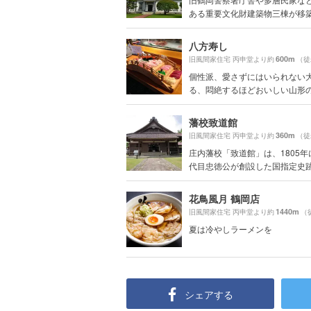
ある重要文化財建築物三棟が移築さ
八方寿し
600m
旧風間家住宅 丙申堂より約
（徒
個性派、愛さずにはいられない
る、悶絶するほどおいしい山形の魚
藩校致道館
360m
旧風間家住宅 丙申堂より約
（徒
庄内藩校「致道館」は、1805年
代目忠徳公が創設した国指定史跡.
花鳥風月 鶴岡店
1440m
旧風間家住宅 丙申堂より約
（
夏は冷やしラーメンを
シェアする