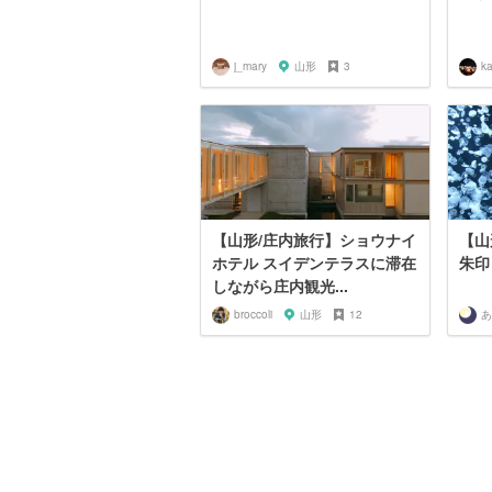
j_mary
山形
3
k
【山形/庄内旅行】ショウナイ
【山
ホテル スイデンテラスに滞在
朱印
しながら庄内観光...
broccoli
山形
12
あ