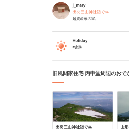
j_mary
出羽三山神社詣で🙏
超資産家の家。
Holiday
#史跡
旧風間家住宅 丙申堂周辺のおで
出羽三山神社詣で🙏
山形