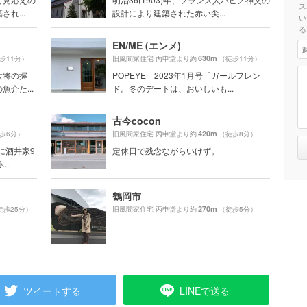
ス
れ...
設計により建築された赤い尖...
い
る
EN/ME (エンメ)
630m
歩11分）
旧風間家住宅 丙申堂より約
（徒歩11分）
大将の握
POPEYE 2023年1月号「ガールフレン
介た...
ド。冬のデートは、おいしいも...
古今cocon
420m
歩6分）
旧風間家住宅 丙申堂より約
（徒歩8分）
に酒井家9
定休日で残念ながらいけず。
..
鶴岡市
270m
徒歩25分）
旧風間家住宅 丙申堂より約
（徒歩5分）
ツイートする
LINEで送る