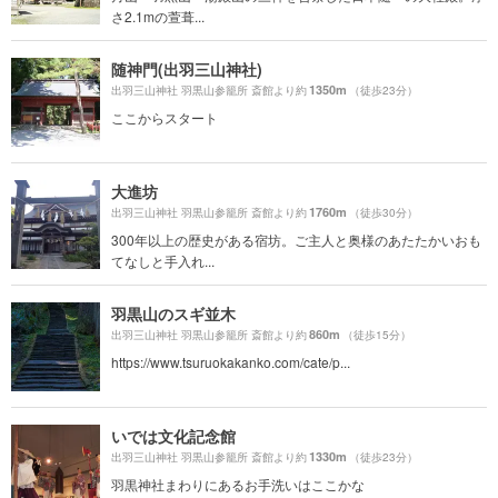
さ2.1mの萱葺...
随神門(出羽三山神社)
1350m
出羽三山神社 羽黒山参籠所 斎館より約
（徒歩23分）
ここからスタート
大進坊
1760m
出羽三山神社 羽黒山参籠所 斎館より約
（徒歩30分）
300年以上の歴史がある宿坊。ご主人と奥様のあたたかいおも
てなしと手入れ...
羽黒山のスギ並木
860m
出羽三山神社 羽黒山参籠所 斎館より約
（徒歩15分）
https://www.tsuruokakanko.com/cate/p...
いでは文化記念館
1330m
出羽三山神社 羽黒山参籠所 斎館より約
（徒歩23分）
羽黒神社まわりにあるお手洗いはここかな