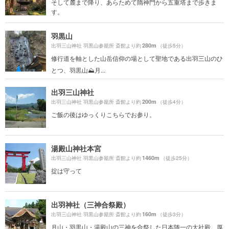
そして麓まで降り、あらためて隋神門から五重塔まで歩きま
す。
羽黒山
280m
出羽三山神社 羽黒山参籠所 斎館より約
（徒歩5分）
修行道を軸とした山岳信仰の場として聖地である出羽三山のひ
とつ、羽黒山⛰月...
出羽三山神社
200m
出羽三山神社 羽黒山参籠所 斎館より約
（徒歩4分）
ご飯の後はゆっくりこちらでお参り。
湯殿山神社本宮
1460m
出羽三山神社 羽黒山参籠所 斎館より約
（徒歩25分）
掟は守って
出羽神社（三神合祭殿）
160m
出羽三山神社 羽黒山参籠所 斎館より約
（徒歩3分）
月山・羽黒山・湯殿山の三神を合祭した日本随一の大社殿。厚