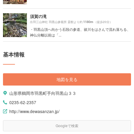
須賀の滝
1180m
出羽三山神社 羽黒山参籠所 斎館より約
（徒歩20分）
・羽黒山頂へ向かう石段の参道、祓川をはさんで流れ落ちる、
神仏分離以前は「...
基本情報
地図を見る
山形県鶴岡市羽黒町手向羽黒山３３
0235-62-2357
http://www.dewasanzan.jp/
Googleで検索