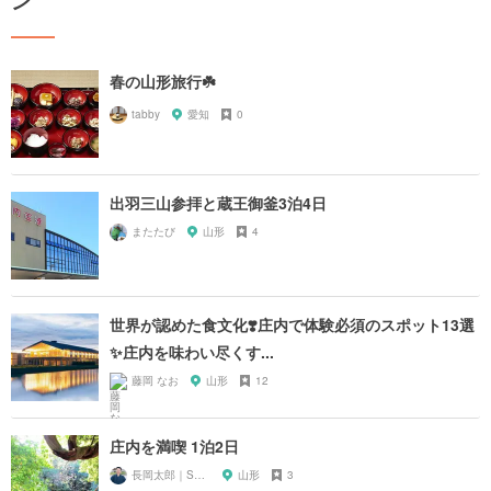
ン
春の山形旅行☘️
tabby
愛知
0
出羽三山参拝と蔵王御釜3泊4日
またたび
山形
4
世界が認めた食文化❣️庄内で体験必須のスポット13選
✨庄内を味わい尽くす...
藤岡 なお
山形
12
庄内を満喫 1泊2日
長岡太郎｜SHONAI
山形
3