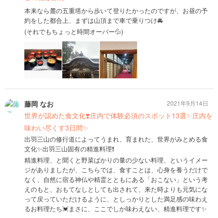
本来なら麓の五重塔から歩いて登りたかったのですが、お昼の予
約をした都合上、まずは山頂まで車で乗りつけ🚘
(それでもちょっと時間オーバー💦)
藤岡 なお
2021年9月14日
世界が認めた食文化❣️庄内で体験必須のスポット13選✨庄内を
味わい尽くす3日間✨
出羽三山の修行道によってうまれ、育まれた、世界がみとめる食
文化✨出羽三山固有の精進料理❗️
精進料理、と聞くと野菜ばかりの量の少ない料理、というイメー
ジがありましたが、こちらでは、食すことは、心身を養うだけで
なく、自然に宿る神仏や精霊とともにある「おこない」という考
えのもと、おもてなしとしても出されて、来た時よりも元気にな
って戻っていただけるように、としっかりとした満足感の味わえ
るお料理たち💓まさに、ここでしか味わえない、精進料理です✨