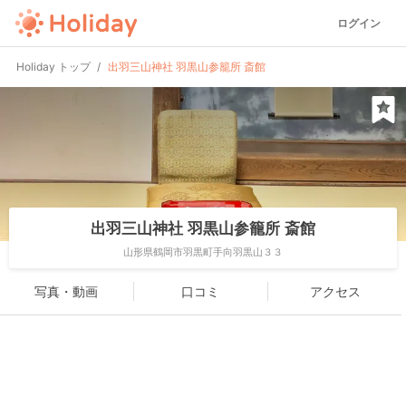
ログイン
Holiday トップ
出羽三山神社 羽黒山参籠所 斎館
出羽三山神社 羽黒山参籠所 斎館
山形県鶴岡市羽黒町手向羽黒山３３
写真・動画
口コミ
アクセス