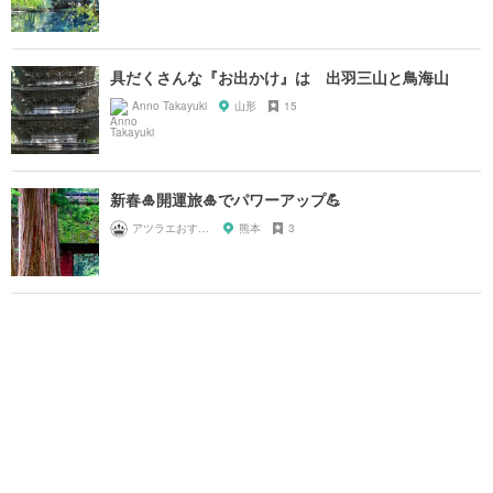
具だくさんな『お出かけ』は 出羽三山と鳥海山
Anno Takayuki
山形
15
新春🎍開運旅🎍でパワーアップ💪
アツラエおすすめ旅プラン！
熊本
3