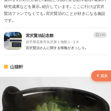
研究成果などを展示、紹介しています。ここに行けば宮沢
賢治ファンでなくても、宮沢賢治のことが好きになる施設
です。
宮沢賢治記念館
276
岩手県花巻市矢沢第１地割１-３６
宮沢賢治さんに関する情報がぎっしり。
山猫軒