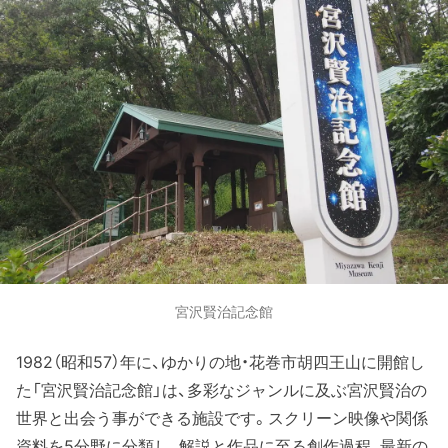
宮沢賢治記念館
1982（昭和57）年に、ゆかりの地・花巻市胡四王山に開館し
た「宮沢賢治記念館」は、多彩なジャンルに及ぶ宮沢賢治の
世界と出会う事ができる施設です。スクリーン映像や関係
資料を5分野に分類し、解説と作品に至る創作過程、最新の