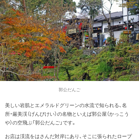
郭公だんご
美しい岩肌とエメラルドグリーンの水流で知られる、名
所・厳美渓（げんびけい）の名物といえば郭公屋（かっこう
や）の空飛ぶ「郭公だんご」です。
お店は渓流をはさんだ対岸にあり、そこに張られたロープ