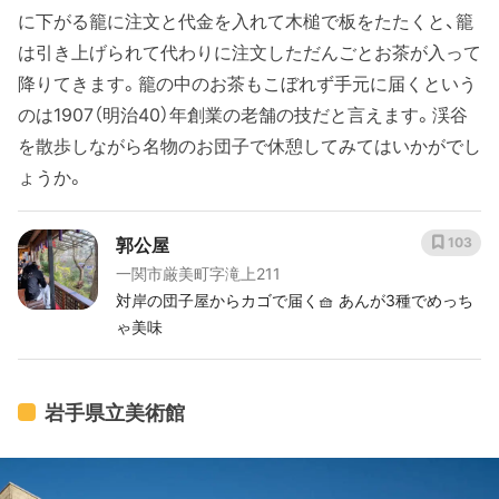
に下がる籠に注文と代金を入れて木槌で板をたたくと、籠
は引き上げられて代わりに注文しただんごとお茶が入って
降りてきます。籠の中のお茶もこぼれず手元に届くという
のは1907（明治40）年創業の老舗の技だと言えます。渓谷
を散歩しながら名物のお団子で休憩してみてはいかがでし
ょうか。
郭公屋
103
一関市厳美町字滝上211
対岸の団子屋からカゴで届く🧺 あんが3種でめっち
ゃ美味
岩手県立美術館