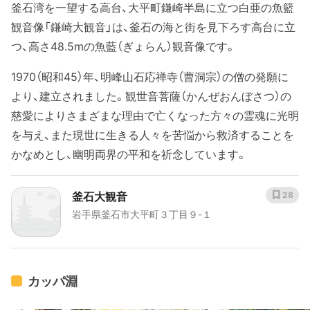
釜石湾を一望する高台、大平町鎌崎半島に立つ白亜の魚籃
観音像「鎌崎大観音」は、釜石の海と街を見下ろす高台に立
つ、高さ48.5mの魚藍（ぎょらん）観音像です。
1970（昭和45）年、明峰山石応禅寺（曹洞宗）の僧の発願に
より、建立されました。観世音菩薩（かんぜおんぼさつ）の
慈愛によりさまざまな理由で亡くなった方々の霊魂に光明
を与え、また現世に生きる人々を苦悩から救済することを
かなめとし、幽明両界の平和を祈念しています。
釜石大観音
28
岩手県釜石市大平町３丁目９-１
カッパ淵