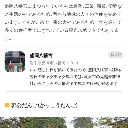
盛岡八幡宮にまつられている神は農業、工業、商業、学問な
ど生活の神であるため、昔から地域の人々の信仰を集めて
います。ですが、 県で一番の大社であるため一年を通して
多くの参拝者でにぎわっている観光スポットでもありま
す。
盛岡八幡宮
317
岩手県盛岡市八幡町１３-１
いい感じに日が傾いて来たので、盛岡八幡宮へ移動。
翌日のチャグチャグ馬コでは、滝沢市の鬼越蒼前神
社からこちらの八幡宮まで馬コの行列が続きます。
郭公だんご（かっこうだんご）