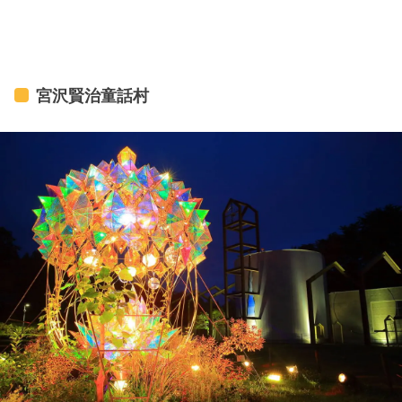
宮沢賢治童話村