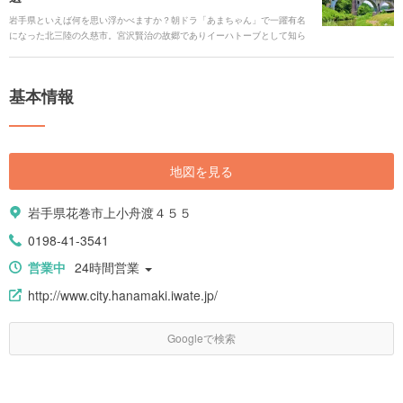
岩手県といえば何を思い浮かべますか？朝ドラ「あまちゃん」で一躍有名
になった北三陸の久慈市。宮沢賢治の故郷でありイーハトーブとして知ら
れるノスタルジックな花巻市。岩手三大麺である「わんこそば」「じゃじ
ゃ麺」「冷麺」が美味しい盛岡市など様々な魅力で溢れる岩手県。 絶対に
行っておきたいという名所から隠れた穴場まで紹介していきます。四季
基本情報
折々の美しい絶景スポットや岩手でしかできない体験スポットなど岩手県
について、もっと詳しくなってみませんか？
地図を見る
岩手県花巻市上小舟渡４５５
0198-41-3541
営業中
24時間営業
http://www.city.hanamaki.iwate.jp/
Googleで検索