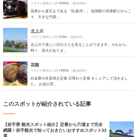
1640m
イギリス海岸より約
（徒歩28分）
花巻から釜石まで走る「SL銀河」。 始発駅の花巻駅だからこ
そ、大きな汽笛...
北上川
210m
イギリス海岸より約
（徒歩4分）
北上川で美しい日の入りを見ることができます。それから、
時々、花火がありま...
花龍
1340m
イギリス海岸より約
（徒歩23分）
白金豚の生姜焼き定食 日替わり定食 をシェアして頂きまし
た。 お店の雰...
このスポットが紹介されている記事
【岩手県 観光スポット紹介】定番から穴場まで完全
網羅！岩手観光で知っておきたいおすすめスポット33
選