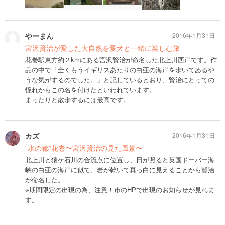
やーまん
2016年1月31日
宮沢賢治が愛した大自然を愛犬と一緒に楽しむ旅
花巻駅東方約２kmにある宮沢賢治が命名した北上川西岸です。作
品の中で「全くもうイギリスあたりの白亜の海岸を歩いてゐるや
うな気がするのでした。」と記しているとおり、賢治にとっての
憧れからこの名を付けたといわれています。
まったりと散歩するには最高です。
カズ
2016年1月31日
”水の都”花巻〜宮沢賢治の見た風景〜
北上川と猿ケ石川の合流点に位置し、日が照ると英国ドーバー海
峡の白亜の海岸に似て、岩が乾いて真っ白に見えることから賢治
が命名した。
※期間限定の出現の為、注意！市のHPで出現のお知らせが見れま
す。