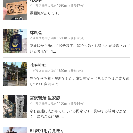
1590m
イギリス海岸より約
（徒歩27分）
雰囲気があります。
林風舎
1550m
イギリス海岸より約
（徒歩26分）
花巻駅から歩いて10分程度。賢治の弟のお孫さんが経営されて
いるお店で、1...
花巻神社
1620m
イギリス海岸より約
（徒歩28分）
静かで落ち着く場所でした。童話村から（ちょこちょこ寄り道
しつつ）自転車で...
宮沢賢治 生家跡
1400m
イギリス海岸より約
（徒歩24分）
今も普通に人が暮らしている民家です。見学する場所ではな
く、賢治さんに思い...
SL銀河をお見送り