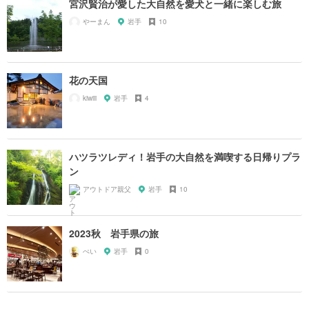
宮沢賢治が愛した大自然を愛犬と一緒に楽しむ旅
やーまん
岩手
10
花の天国
kiwiii
岩手
4
ハツラツレディ！岩手の大自然を満喫する日帰りプラ
ン
アウトドア親父
岩手
10
2023秋 岩手県の旅
ぺい
岩手
0