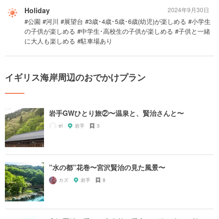
Holiday
2024年9月30日
#公園 #河川 #展望台 #3歳･4歳･5歳･6歳(幼児)が楽しめる #小学生
の子供が楽しめる #中学生･高校生の子供が楽しめる #子供と一緒
に大人も楽しめる #駐車場あり
イギリス海岸周辺のおでかけプラン
岩手GWひとり旅②〜温泉と、賢治さんと〜
el
岩手
3
”水の都”花巻〜宮沢賢治の見た風景〜
カズ
岩手
8