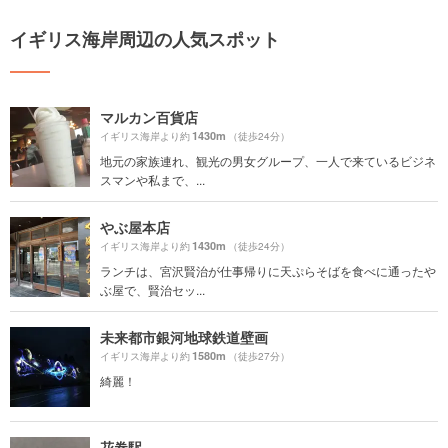
イギリス海岸周辺の人気スポット
マルカン百貨店
1430m
イギリス海岸より約
（徒歩24分）
地元の家族連れ、観光の男女グループ、一人で来ているビジネ
スマンや私まで、...
やぶ屋本店
1430m
イギリス海岸より約
（徒歩24分）
ランチは、宮沢賢治が仕事帰りに天ぷらそばを食べに通ったや
ぶ屋で、賢治セッ...
未来都市銀河地球鉄道壁画
1580m
イギリス海岸より約
（徒歩27分）
綺麗！
花巻駅