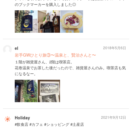
のブックマーカーを購入しました◎
el
2018年5月6日
岩手GWひとり旅③〜温泉と、賢治さんと〜
１階が雑貨屋さん、2階は喫茶店。
花巻温泉でお茶した後だったので、雑貨屋さんのみ。喫茶店も気
になるなー。
Holiday
2021年9月12日
#飲食店 #カフェ #ショッピング #土産店