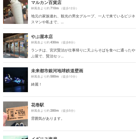
マルカン百貨店
710m
林風舎より約
（徒歩12分）
地元の家族連れ、観光の男女グループ、一人で来ているビジネ
スマンや私まで、...
やぶ屋本店
430m
林風舎より約
（徒歩8分）
ランチは、宮沢賢治が仕事帰りに天ぷらそばを食べに通ったや
ぶ屋で、賢治セッ...
未来都市銀河地球鉄道壁画
580m
林風舎より約
（徒歩10分）
綺麗！
花巻駅
280m
林風舎より約
（徒歩5分）
雰囲気があります。
イギリス海岸