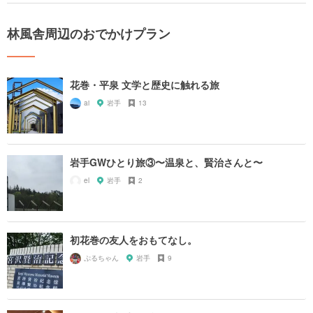
林風舎周辺のおでかけプラン
花巻・平泉 文学と歴史に触れる旅
ai
岩手
13
岩手GWひとり旅③〜温泉と、賢治さんと〜
el
岩手
2
初花巻の友人をおもてなし。
ぷるちゃん
岩手
9