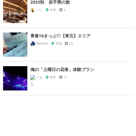
2023秋 岩手県の旅
ぺい
岩手
0
青春18きっぷ♡【東北】エリア
Natsum!
宮城
53
俺の「土曜日の花巻」体験プラン
ぐる
岩手
11