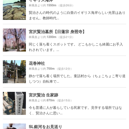
1550m
林風舎より約
（徒歩26分）
賢治さんの時代のように白亜のイギリス海岸らしい光景はあり
ません。教師時代...
宮沢賢治墓所【日蓮宗 身照寺】
1200m
林風舎より約
（徒歩21分）
同じく落ち着くスポットです。 どこもかしこも綺麗にお手入
れされています。...
花巻神社
700m
林風舎より約
（徒歩12分）
静かで落ち着く場所でした。童話村から（ちょこちょこ寄り道
しつつ）自転車で...
宮沢賢治 生家跡
870m
林風舎より約
（徒歩15分）
今も普通に人が暮らしている民家です。見学する場所ではな
く、賢治さんに思い...
SL銀河をお見送り