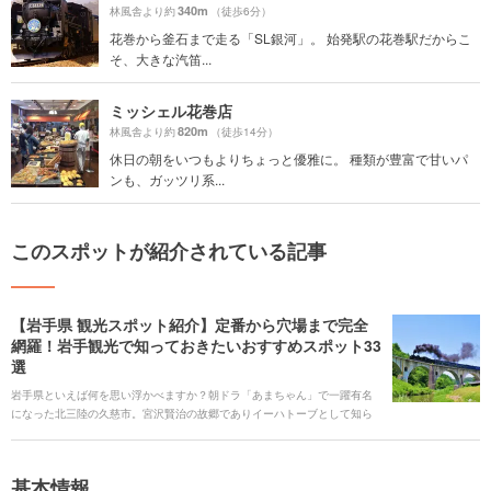
340m
林風舎より約
（徒歩6分）
花巻から釜石まで走る「SL銀河」。 始発駅の花巻駅だからこ
そ、大きな汽笛...
ミッシェル花巻店
820m
林風舎より約
（徒歩14分）
休日の朝をいつもよりちょっと優雅に。 種類が豊富で甘いパ
ンも、ガッツリ系...
このスポットが紹介されている記事
【岩手県 観光スポット紹介】定番から穴場まで完全
網羅！岩手観光で知っておきたいおすすめスポット33
選
岩手県といえば何を思い浮かべますか？朝ドラ「あまちゃん」で一躍有名
になった北三陸の久慈市。宮沢賢治の故郷でありイーハトーブとして知ら
れるノスタルジックな花巻市。岩手三大麺である「わんこそば」「じゃじ
ゃ麺」「冷麺」が美味しい盛岡市など様々な魅力で溢れる岩手県。 絶対に
行っておきたいという名所から隠れた穴場まで紹介していきます。四季
基本情報
折々の美しい絶景スポットや岩手でしかできない体験スポットなど岩手県