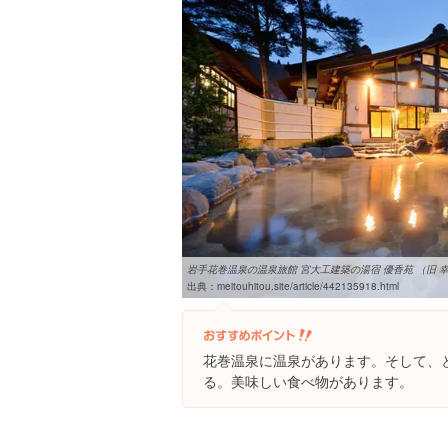
岩手花巻温泉の温泉旅館 宮大工建築の湯宿 優香苑 （旧 幸迎館
出典：
meitouhitou.site/article/442135918.html
花巻温泉に温泉があります。そして、
る。美味しい食べ物があります。