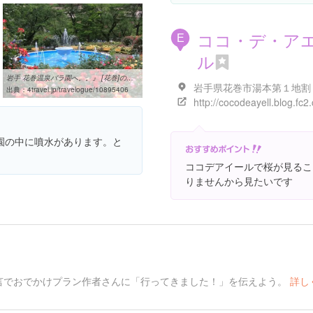
ココ・デ・ア
E
ル
岩手 花巻温泉バラ園へ。。』 [花巻]のブログ・旅行記 by mintさん
出典：
4travel.jp/travelogue/10895406
http://cocodeayell.blog.fc2
園の中に噴水があります。と
ココデアイールで桜が見るこ
りませんから見たいです
言でおでかけプラン作者さんに「行ってきました！」を伝えよう。
詳し