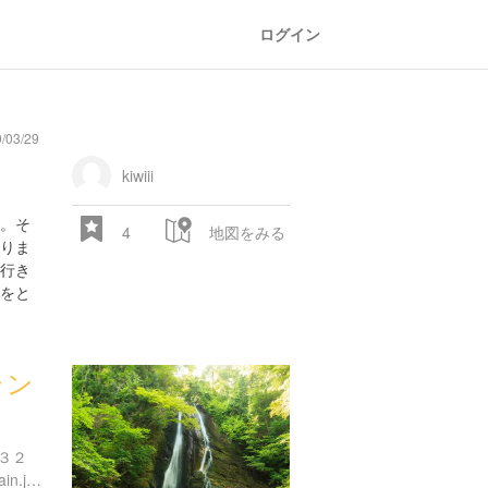
ログイン
/03/29
kiwiii
。そ
4
地図をみる
りま
行き
をと
ラン
３２
http://hanamaki-spoland.main.jp/index.html