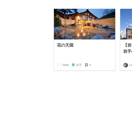
花の天国
【岩
岩手
kiwiii
岩手
4
Li