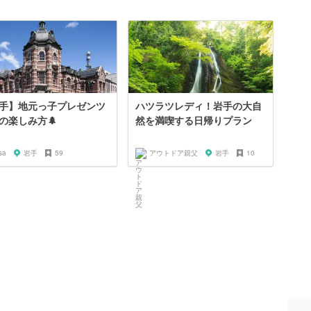
手】地元っ子プレゼンツ
ハツラツレディ！岩手の大自
の楽しみ方🌲
然を満喫する日帰りプラン
sa
岩手
59
アウトドア親父
岩手
10