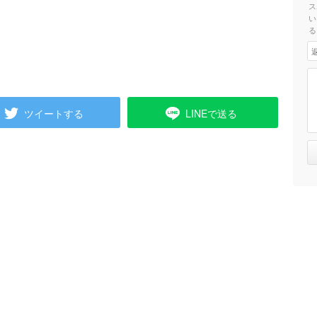
ス
い
る
ツイートする
LINEで送る