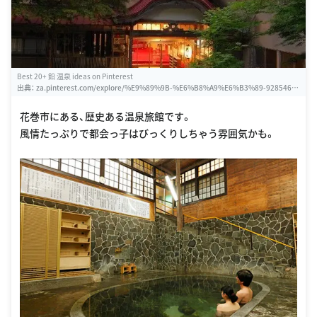
Best 20+ 鉛 温泉 ideas on Pinterest
出典：
za.pinterest.com/explore/%E9%89%9B-%E6%B8%A9%E6%B3%89-92854610
9839
花巻市にある、歴史ある温泉旅館です。
風情たっぷりで都会っ子はびっくりしちゃう雰囲気かも。