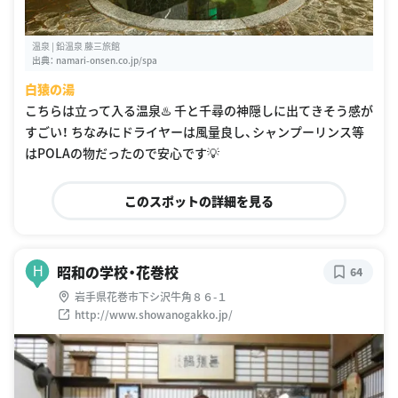
温泉 | 鉛温泉 藤三旅館
出典：
namari-onsen.co.jp/spa
白猿の湯
こちらは立って入る温泉♨️ 千と千尋の神隠しに出てきそう感が
すごい！ ちなみにドライヤーは風量良し、シャンプーリンス等
はPOLAの物だったので安心です💡
このスポットの詳細を見る
昭和の学校・花巻校
H
64
岩手県花巻市下シ沢牛角８６-１
http://www.showanogakko.jp/