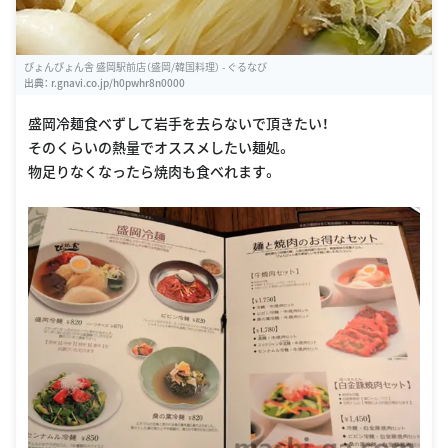
ぴょんぴょん舎 盛岡駅前店（盛岡/韓国料理） - ぐるなび
出典：
r.gnavi.co.jp/h0pwhr8n0000
盛岡冷麺食べずして岩手を去らないで頂きたい！
そのくらいの熱量でオススメしたい麺処。
物足りなくなったら焼肉も食べれます。