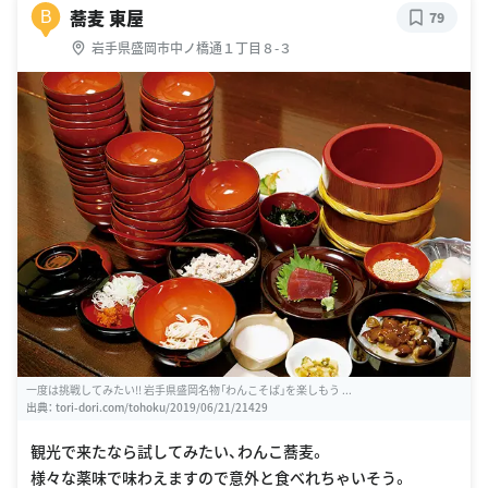
蕎麦 東屋
B
79
岩手県盛岡市中ノ橋通１丁目８-３
一度は挑戦してみたい!! 岩手県盛岡名物「わんこそば」を楽しもう ...
出典：
tori-dori.com/tohoku/2019/06/21/21429
観光で来たなら試してみたい、わんこ蕎麦。
様々な薬味で味わえますので意外と食べれちゃいそう。