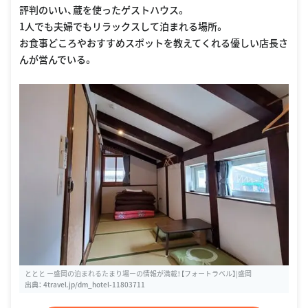
評判のいい、蔵を使ったゲストハウス。
1人でも夫婦でもリラックスして泊まれる場所。
お食事どころやおすすめスポットを教えてくれる優しい店長さ
んが営んでいる。
ととと ー盛岡の泊まれるたまり場ーの情報が満載！【フォートラベル】|盛岡
出典：
4travel.jp/dm_hotel-11803711