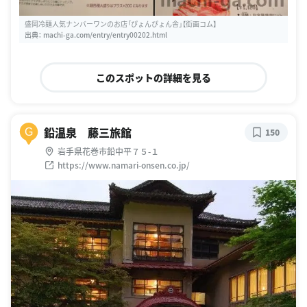
盛岡冷麺人気ナンバーワンのお店「ぴょんぴょん舎」【街画コム】
出典：
machi-ga.com/entry/entry00202.html
このスポットの詳細を見る
鉛温泉 藤三旅館
G
150
岩手県花巻市鉛中平７５-１
https://www.namari-onsen.co.jp/