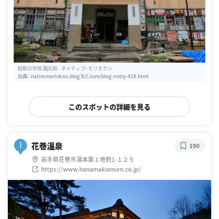
昭和の学校 箱石校 - ネイティブ・モリオカン
出典：
nativemoriokan.blog.fc2.com/blog-entry-428.html
このスポットの詳細を見る
花巻温泉
I
190
岩手県花巻市湯本第１地割1-１２５
https://www.hanamakionsen.co.jp/