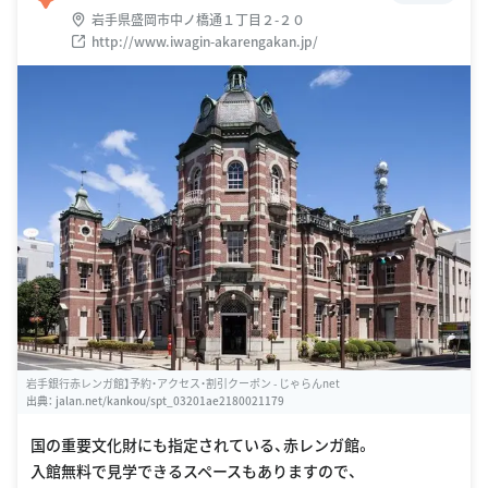
岩手県盛岡市中ノ橋通１丁目２-２０
http://www.iwagin-akarengakan.jp/
岩手銀行赤レンガ館】予約・アクセス・割引クーポン - じゃらんnet
出典：
jalan.net/kankou/spt_03201ae2180021179
国の重要文化財にも指定されている、赤レンガ館。
入館無料で見学できるスペースもありますので、