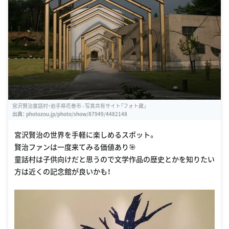
宮沢賢治童話村・岩手県花巻市 - 写真共有サイト「フォト蔵」
出典：
photozou.jp/photo/show/87949/4482148
宮沢賢治の世界を手軽に楽しめるスポット。
賢治ファンは一度来てみる価値あり🎯
童話村は子供向けだと思うので文学作品の歴史とかを知りたい
方は近くの記念館が良いかも！