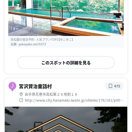
佳松園の宿泊予約 - 人気プランTOP3【ゆこゆこ】
出典：
yukoyuko.net/0373
このスポットの詳細を見る
宮沢賢治童話村
J
475
岩手県花巻市高松第２６地割１９
http://www.city.hanamaki.iwate.jp/shimin/176/181/p004
864.html