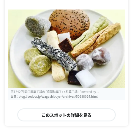
F%A3%E5%B1%8B%E8%8F%93%E5%AD%90%E8%88%97
第1242回 関口屋菓子舗の『盛岡駄菓子』 : 和菓子魂！ Powered by ...
出典：
blog.livedoor.jp/wagashibuyer/archives/50688024.html
このスポットの詳細を見る