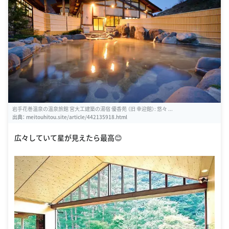
岩手花巻温泉の温泉旅館 宮大工建築の湯宿 優香苑 （旧 幸迎館）: 悠々 ...
出典：
meitouhitou.site/article/442135918.html
広々していて星が見えたら最高😊