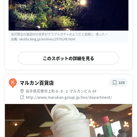
宮沢賢治の童話村の世界がグラブルガチャのようだと話題に - 億ったー
出典：
okutta.blog.jp/archives/2978148.html
このスポットの詳細を見る
マルカン百貨店
K
105
岩手県花巻市上町６-６-２ マルカンビル 6F
http://www.marukan-group.jp/live/department/