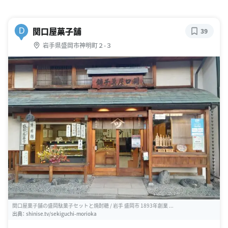
関口屋菓子舗
D
39
岩手県盛岡市神明町２-３
関口屋菓子舗の盛岡駄菓子セットと焼酎糖 / 岩手 盛岡市 1893年創業 ...
出典：
shinise.tv/sekiguchi-morioka