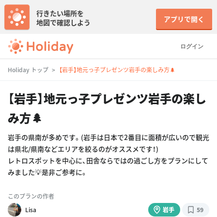
行きたい場所を
アプリで開く
地図で確認しよう
ログイン
Holiday トップ
【岩手】地元っ子プレゼンツ岩手の楽しみ方🌲
【岩手】地元っ子プレゼンツ岩手の楽し
み方🌲
岩手の県南が多めです。(岩手は日本で2番目に面積が広いので観光
は県北/県南などエリアを絞るのがオススメです！)
レトロスポットを中心に、田舎ならではの過ごし方をプランにして
みました💡是非ご参考に。
このプランの作者
Lisa
岩手
59