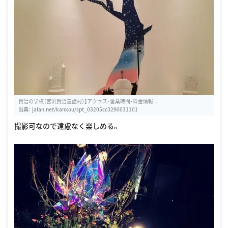
賢治の学校（宮沢賢治童話村）】アクセス・営業時間・料金情報 ...
出典：
jalan.net/kankou/spt_03205cc3290031101
撮影可なので遠慮なく楽しめる。