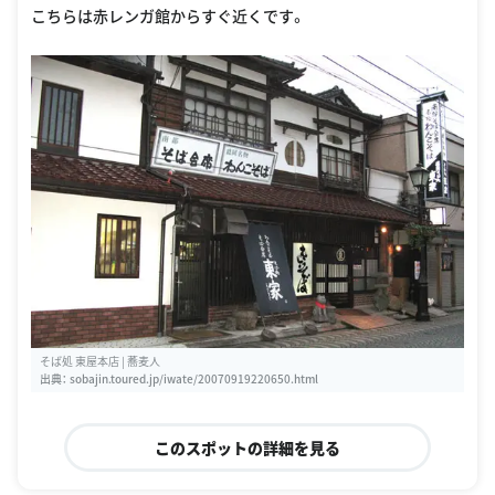
こちらは赤レンガ館からすぐ近くです。
そば処 東屋本店 | 蕎麦人
出典：
sobajin.toured.jp/iwate/20070919220650.html
このスポットの詳細を見る