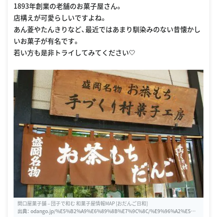
1893年創業の老舗のお菓子屋さん。
店構えが可愛らしいですよね。
あん菱やたんきりなど、最近ではあまり馴染みのない昔懐かし
いお菓子が有名です。
若い方も是非トライしてみてください🤍
関口屋菓子舗 – 団子で和む 和菓子屋情報MAP [おだんご日和]
出典：
odango.jp/%E5%B2%A9%E6%89%8B%E7%9C%8C/%E9%96%A2%E5%8