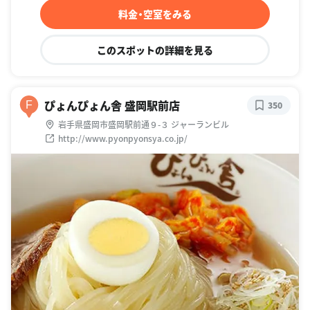
料金・空室をみる
このスポットの詳細を見る
ぴょんぴょん舎 盛岡駅前店
F
350
岩手県盛岡市盛岡駅前通９-３ ジャーランビル
http://www.pyonpyonsya.co.jp/