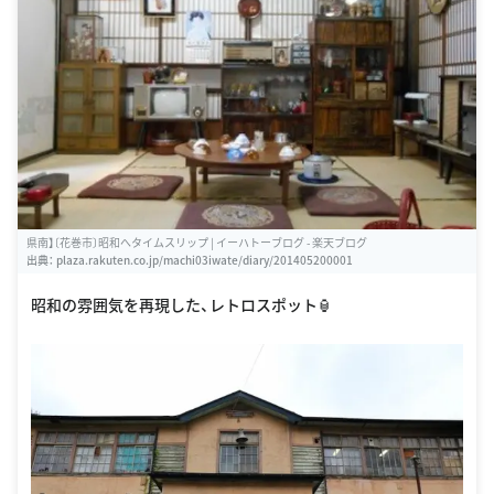
県南】〔花巻市〕昭和へタイムスリップ | イーハトーブログ - 楽天ブログ
出典：
plaza.rakuten.co.jp/machi03iwate/diary/201405200001
昭和の雰囲気を再現した、レトロスポット🏮