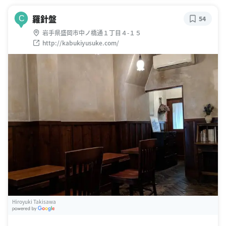
羅針盤
C
54
岩手県盛岡市中ノ橋通１丁目４-１５
http://kabukiyusuke.com/
Hiroyuki Takisawa
G
oogle Places