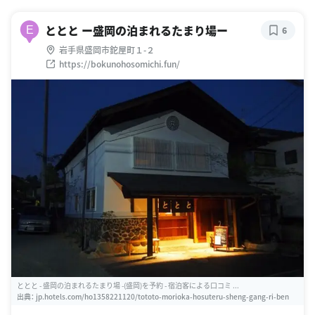
ととと ー盛岡の泊まれるたまり場ー
E
6
岩手県盛岡市鉈屋町１-２
https://bokunohosomichi.fun/
ととと - 盛岡の泊まれるたまり場 -(盛岡)を予約 - 宿泊客による口コミ ...
出典：
jp.hotels.com/ho1358221120/tototo-morioka-hosuteru-sheng-gang-ri-ben