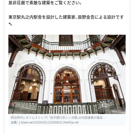
是非荘厳で素敵な建築をご覧ください。
東京駅丸之内駅舎を設計した建築家、辰野金吾による設計です
🔨
明治時代にタイムスリップ！ 「岩手銀行赤レンガ館」の内部建築が最高 ...
出典：
j-town.net/2020/01/22300631.html?p=all