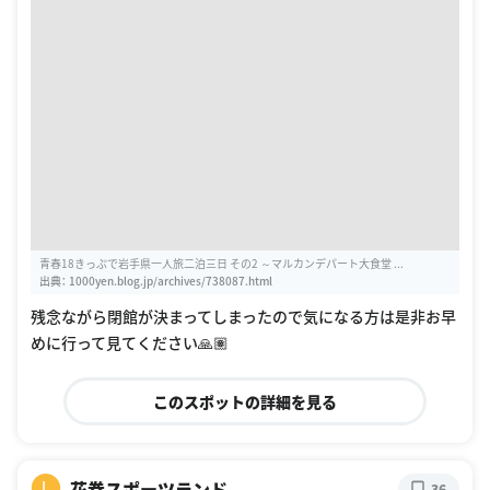
青春18きっぷで岩手県一人旅二泊三日 その2 ～マルカンデパート大食堂 ...
出典：
1000yen.blog.jp/archives/738087.html
残念ながら閉館が決まってしまったので気になる方は是非お早
めに行って見てください🙏🏽
このスポットの詳細を見る
花巻スポーツランド
L
36