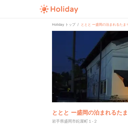
Holiday トップ
ととと ー盛岡の泊まれるたま
ととと ー盛岡の泊まれるた
岩手県盛岡市鉈屋町１-２