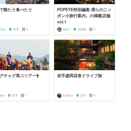
で観たり食べたり
POPEYE特別編集 僕らのニッ
ポン小旅行案内。の掲載店舗
vol.1
太夫
岩手
0
Ikkun
北海道
3
グチャグ馬コツアー❣️
岩手盛岡花巻ドライブ旅
abby
岩手
1
nurse.h
岩手
4