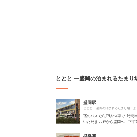
ととと ー盛岡の泊まれるたまり
盛岡駅
ととと ー盛岡の泊まれるたまり場ーよ
宿のバスで八戸駅へ(車で1時間半
いただき 八戸から盛岡へ 正午前.
盛楼閣