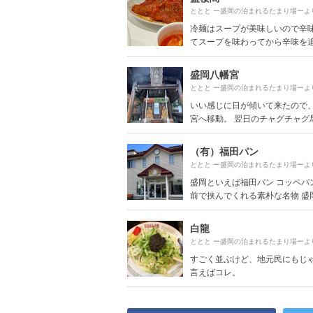
ととと ー盛岡の泊まれるたまり場ーよ
冷麺はスープが美味しいので辛
てスープを味わってから辛味を追加
盛岡八幡宮
ととと ー盛岡の泊まれるたまり場ーよ
いい感じに日が傾いて来たので
宮へ移動。 翌日のチャグチャグ馬コ
（有）福田パン
ととと ー盛岡の泊まれるたまり場ーよ
盛岡といえば福田パン コッペパ
前で挟んでくれる素朴な名物 盛岡駅
白龍
ととと ー盛岡の泊まれるたまり場ーよ
すごく並ぶけど、地元民にもじ
言えばコレ。