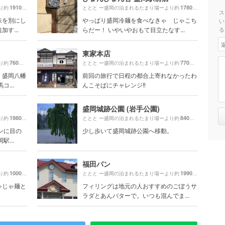
1910m
1780m
り約
（徒歩32分）
ととと ー盛岡の泊まれるたまり場ーより約
（徒歩30
ス
味を別にし
やっぱり盛岡冷麺を食べなきゃ じゃこち
い
す...
らだー！ いやいやおもて目立たなす...
る
東家本店
760m
770m
り約
（徒歩13分）
ととと ー盛岡の泊まれるたまり場ーより約
（徒歩13分
、盛岡八幡
前回の旅行で日程の都合上寄れなかったわ
...
んこそばにチャレンジ‼️
盛岡城跡公園 (岩手公園)
1980m
840m
り約
（徒歩33分）
ととと ー盛岡の泊まれるたまり場ーより約
（徒歩14分
ンに目の
少し歩いて盛岡城跡公園へ移動。
...
福田パン
1000m
1990m
り約
（徒歩17分）
ととと ー盛岡の泊まれるたまり場ーより約
（徒歩34
ゃじゃ麺と
フィリングは地元の人おすすめのごぼうサ
ラダとあんバターで。いつも混んでま...