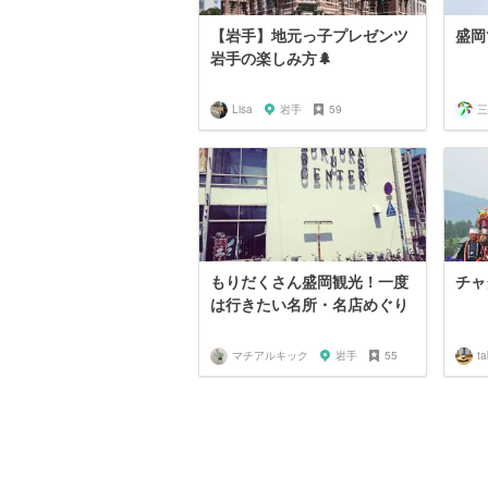
【岩手】地元っ子プレゼンツ
盛岡
岩手の楽しみ方🌲
Lisa
岩手
59
三
もりだくさん盛岡観光！一度
チャ
は行きたい名所・名店めぐり
マチアルキック
岩手
55
t