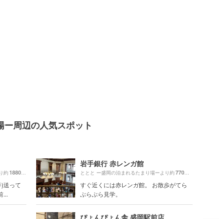
場ー周辺の人気スポット
岩手銀行 赤レンガ館
1880m
770m
り約
（徒歩32分）
ととと ー盛岡の泊まれるたまり場ーより約
（徒歩13分
)送って
すぐ近くには赤レンガ館。 お散歩がてら
..
ぶらぶら見学。
ぴょんぴょん舎 盛岡駅前店