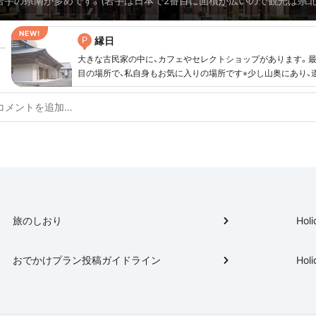
岩手の県南が多めです。(岩手は日本で2番目に面積が広いので観光は県北
エリアを絞るのがオススメです！) レトロスポットを中心に、田舎ならで
方をプランにしてみました💡是非ご参考に。
縁日
P
大きな古民家の中に、カフェやセレクトショップがあります。
目の場所で、私自身もお気に入りの場所です⭐︎少し山奥にあり、
るかもしれませんがお客さんの入りは多いと思います。
旅のしおり
Holi
おでかけプラン投稿ガイドライン
Holi