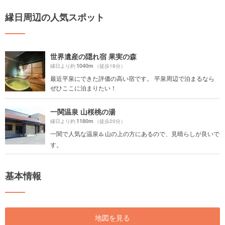
縁日周辺の人気スポット
世界遺産の隠れ宿 果実の森
1040m
縁日より約
（徒歩18分）
最近平泉にできた評価の高い宿です。 平泉周辺で泊まるなら
ぜひここに泊まりたい！
一関温泉 山桜桃の湯
1180m
縁日より約
（徒歩20分）
一関で人気な温泉♨️ 山の上の方にあるので、見晴らしが良いで
す。
基本情報
地図を見る