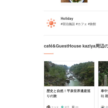
Holiday
#宿泊施設 #カフェ #旅館
café&GuestHouse kaziy
歴史と自然！平泉世界遺産巡
車中泊
りの旅
3) 
ナユタ
岩手
23