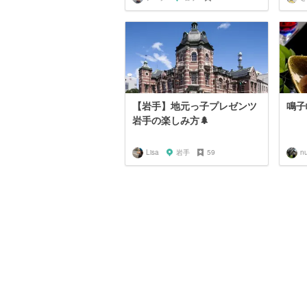
【岩手】地元っ子プレゼンツ
鳴子
岩手の楽しみ方🌲
Lisa
岩手
59
nu