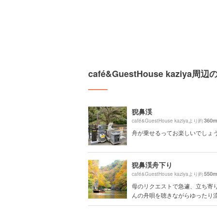
café&GuestHouse kaziy
猊鼻渓
360
café&GuestHouse kaziyaより約
舟が乗せるってお楽しいでしょ
猊鼻渓舟下り
550
café&GuestHouse kaziyaより約
母のリクエストで急遽、立ち寄り
んの舟唄を聴きながらゆったり流れ