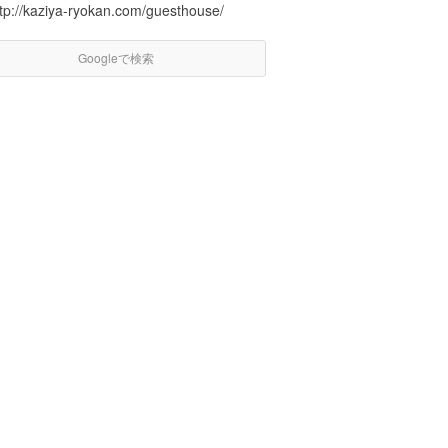
ttp://kaziya-ryokan.com/guesthouse/
Googleで検索