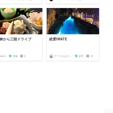
峡から三陸ドライブ
絶景IWATE
rse.h
宮城
0
アツラエおすすめ旅プラン！
岩手
10