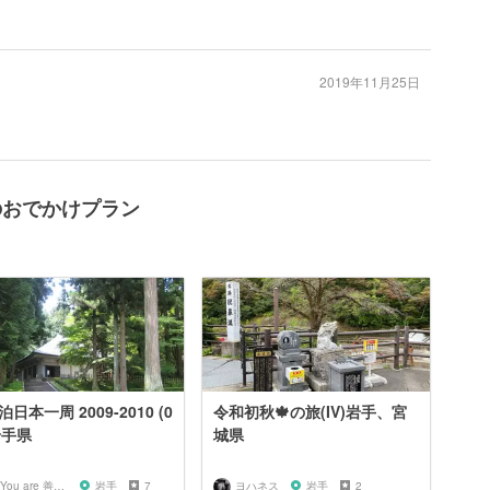
2019年11月25日
a周辺のおでかけプラン
日本一周 2009-2010 (0
令和初秋🍁の旅(IV)岩手、宮
岩手県
城県
@You are 善知識
岩手
7
ヨハネス
岩手
2