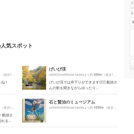
ス
い
る
a周辺の人気スポット
げいび渓
m
550m
（徒歩7分）
café&GuestHouse kaziyaより約
（徒歩10分）
うね！
げいび渓では舟下りができます🚣🏽‍♂️ 船頭さ
んの歌を聞きながらゆったり...
石と賢治のミュージアム
m
1930m
（徒歩10分）
café&GuestHouse kaziyaより約
（徒歩33分）
 船頭さ
る...