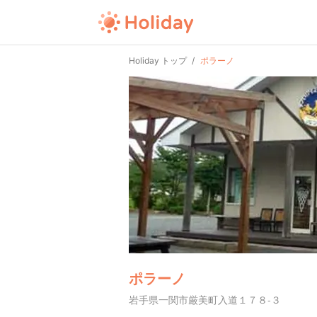
Holiday トップ
ポラーノ
ポラーノ
岩手県一関市厳美町入道１７８-３