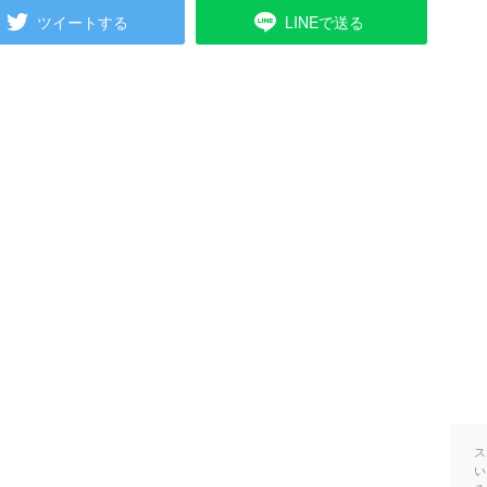
ツイートする
LINEで送る
ス
い