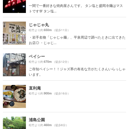
一関で一番好きな焼肉屋さんです。 タン塩と盛岡冷麺はマス
トです💯 タン塩...
じゃじゃ丸
650m
松竹より約
（徒歩11分）
・岩手名物「じゃじゃ麺」、平泉周辺で調べたときに出てきた
お店◎ ・じゃじ...
ベイシー
670m
松竹より約
（徒歩12分）
ご存知ベイシー！！ジャズ界の有名な方がたくさんいらっしゃ
います。
直利庵
900m
松竹より約
（徒歩16分）
浦島公園
460m
松竹より約
（徒歩8分）