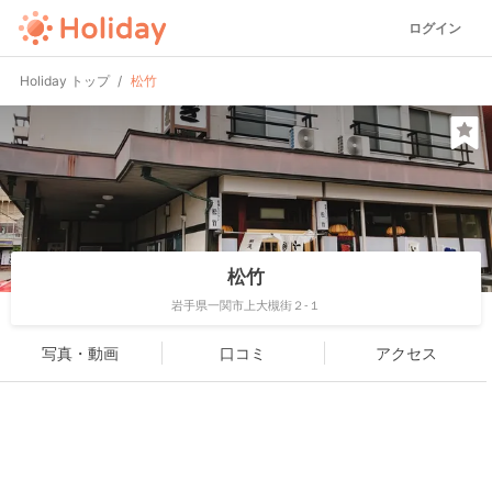
ログイン
Holiday トップ
松竹
松竹
岩手県一関市上大槻街２-１
写真・動画
口コミ
アクセス