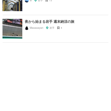
ai
岩手
13
夜から始まる岩手 週末納涼の旅
Maaaaayan
岩手
4