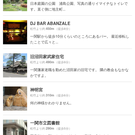
日本庭園の公園 浦島公園、写真の通りイマイチなトイレで
す。直ぐ側に地主町...
DJ BAR ABANZALE
450m
松竹より約
（徒歩8分）
一関駅から徒歩10分くらいのところにあるバー。 最近移転し
たことで広々と...
旧沼田家武家住宅
490m
松竹より約
（徒歩9分）
一関藩家老職を勤めた沼田家の旧宅です。 隣の教会もなかな
かですよ。
神明宮
310m
松竹より約
（徒歩6分）
何の神様かわかりません。
一関市立図書館
290m
松竹より約
（徒歩5分）