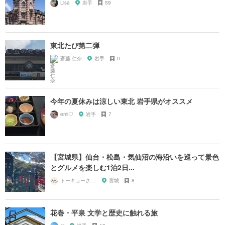
Lisa
岩手
59
東北たび第二弾
齋藤 仁奈
岩手
0
今年の夏休みは涼しい東北 岩手県がオススメ
emi♡
岩手
7
【宮城県】仙台・松島・気仙沼の海沿いを巡って景色
とグルメを楽しむ1泊2日...
トーキョーさんぽ
宮城
8
花巻・平泉 文学と歴史に触れる旅