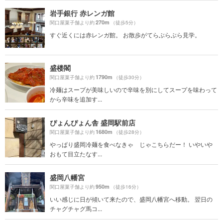
岩手銀行 赤レンガ館
270m
関口屋菓子舗より約
（徒歩5分）
すぐ近くには赤レンガ館。 お散歩がてらぶらぶら見学。
盛楼閣
1790m
関口屋菓子舗より約
（徒歩30分）
冷麺はスープが美味しいので辛味を別にしてスープを味わって
から辛味を追加す...
ぴょんぴょん舎 盛岡駅前店
1680m
関口屋菓子舗より約
（徒歩28分）
やっぱり盛岡冷麺を食べなきゃ じゃこちらだー！ いやいや
おもて目立たなす...
盛岡八幡宮
950m
関口屋菓子舗より約
（徒歩16分）
いい感じに日が傾いて来たので、盛岡八幡宮へ移動。 翌日の
チャグチャグ馬コ...