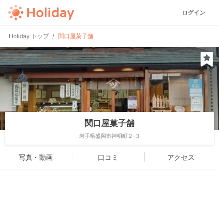
ログイン
Holiday トップ
関口屋菓子舗
関口屋菓子舗
岩手県盛岡市神明町２-３
写真・動画
口コミ
アクセス