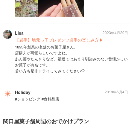
Lisa
2023年4月20日
【岩手】地元っ子プレゼンツ岩手の楽しみ方🌲
1893年創業の老舗のお菓子屋さん。
店構えが可愛らしいですよね。
あん菱やたんきりなど、最近ではあまり馴染みのない昔懐かしい
お菓子が有名です。
若い方も是非トライしてみてください🤍
Holiday
2019年5月4日
#ショッピング #食料品店
関口屋菓子舗周辺のおでかけプラン