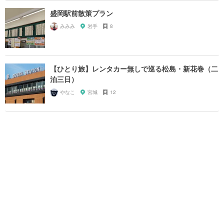
盛岡駅前散策プラン
みみみ
岩手
8
【ひとり旅】レンタカー無しで巡る松島・新花巻（二
泊三日）
やなこ
宮城
12