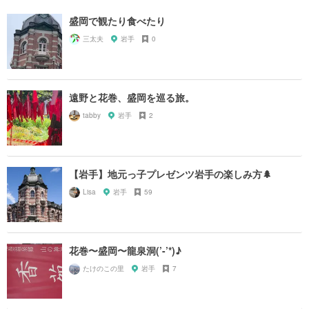
盛岡で観たり食べたり
三太夫
岩手
0
遠野と花巻、盛岡を巡る旅。
tabby
岩手
2
【岩手】地元っ子プレゼンツ岩手の楽しみ方🌲
Lisa
岩手
59
花巻〜盛岡〜龍泉洞(’-’*)♪
たけのこの里
岩手
7