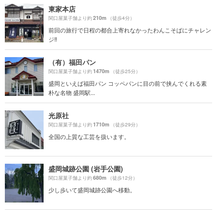
東家本店
210m
関口屋菓子舗より約
（徒歩4分）
前回の旅行で日程の都合上寄れなかったわんこそばにチャレン
ジ‼️
（有）福田パン
1470m
関口屋菓子舗より約
（徒歩25分）
盛岡といえば福田パン コッペパンに目の前で挟んでくれる素
朴な名物 盛岡駅...
光原社
1710m
関口屋菓子舗より約
（徒歩29分）
全国の上質な工芸を扱います。
盛岡城跡公園 (岩手公園)
680m
関口屋菓子舗より約
（徒歩12分）
少し歩いて盛岡城跡公園へ移動。