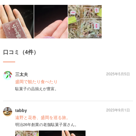
口コミ（4件）
三太夫
2025年5月5日
盛岡で観たり食べたり
駄菓子の品揃えが豊富。
tabby
2023年9月1日
遠野と花巻、盛岡を巡る旅。
明治26年創業の老舗駄菓子屋さん。