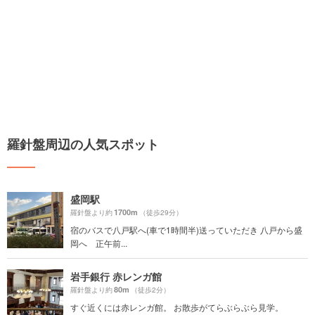
羅針盤周辺の人気スポット
盛岡駅
1700m
羅針盤より約
（徒歩29分）
宿のバスで八戸駅へ(車で1時間半)送っていただき 八戸から盛
岡へ 正午前...
岩手銀行 赤レンガ館
80m
羅針盤より約
（徒歩2分）
すぐ近くには赤レンガ館。 お散歩がてらぶらぶら見学。