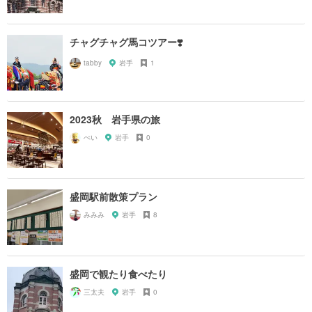
チャグチャグ馬コツアー❣️
tabby
岩手
1
2023秋 岩手県の旅
ぺい
岩手
0
盛岡駅前散策プラン
みみみ
岩手
8
盛岡で観たり食べたり
三太夫
岩手
0