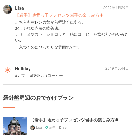
Lisa
2023年4月20日
【岩手】地元っ子プレゼンツ岩手の楽しみ方🌲
こちらも赤レンガ館から程近くにある、
おしゃれな内装の喫茶店。
テリーヌやガトーショコラと一緒にコーヒーを飲む方が多いみた
い☕️
一息つくのにぴったりな雰囲気です。
Holiday
2019年5月4日
#カフェ #喫茶店 #コーヒー
羅針盤周辺のおでかけプラン
【岩手】地元っ子プレゼンツ岩手の楽しみ方🌲
Lisa
岩手
59