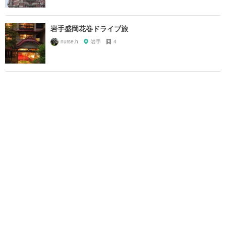
岩手盛岡花巻ドライブ旅
nurse.h
岩手
4