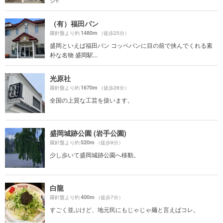
（有）福田パン
1480m
羅針盤より約
（徒歩25分）
盛岡といえば福田パン コッペパンに目の前で挟んでくれる素
朴な名物 盛岡駅...
光原社
1670m
羅針盤より約
（徒歩28分）
全国の上質な工芸を扱います。
盛岡城跡公園 (岩手公園)
520m
羅針盤より約
（徒歩9分）
少し歩いて盛岡城跡公園へ移動。
白龍
400m
羅針盤より約
（徒歩7分）
すごく並ぶけど、地元民にもじゃじゃ麺と言えばコレ。