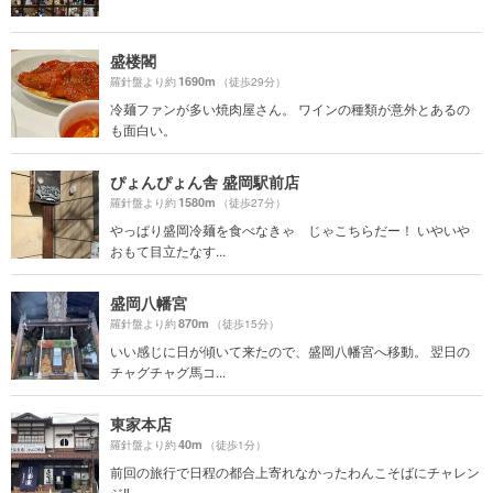
盛楼閣
1690m
羅針盤より約
（徒歩29分）
冷麺ファンが多い焼肉屋さん。 ワインの種類が意外とあるの
も面白い。
ぴょんぴょん舎 盛岡駅前店
1580m
羅針盤より約
（徒歩27分）
やっぱり盛岡冷麺を食べなきゃ じゃこちらだー！ いやいや
おもて目立たなす...
盛岡八幡宮
870m
羅針盤より約
（徒歩15分）
いい感じに日が傾いて来たので、盛岡八幡宮へ移動。 翌日の
チャグチャグ馬コ...
東家本店
40m
羅針盤より約
（徒歩1分）
前回の旅行で日程の都合上寄れなかったわんこそばにチャレン
ジ‼️