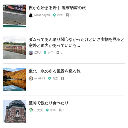
夜から始まる岩手 週末納涼の旅
Maaaaayan
岩手
4
ダムってあんまり関心なかったけどいざ実物を見ると
意外と迫力があっていいも...
IZFU
岩手
0
東北 水のある風景を巡る旅
mh0818
青森
1
盛岡で観たり食べたり
三太夫
岩手
0