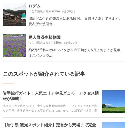
ロデム
450m
つなぎ温泉より約
（徒歩8分）
御所ダム付近の繋温泉にある民宿。 日帰り入浴もできます。
脱衣所の洗面台...
尾入野湿生植物園
1150m
つなぎ温泉より約
（徒歩20分）
約2万5千株のカキツバタは５月下旬から6月上旬までが見頃。
ミズバショウ...
このスポットが紹介されている記事
岩手旅行ガイド！人気エリアや見どころ・アクセス情
報が満載！
北海道に次ぐ広さを誇り、中央を東北新幹線が通っていてアクセスも便利
な岩手県。世界遺産が集まる平泉町をはじめ、かつての城下町・盛岡、高
原でのアクティビティが楽しめる八幡平や安比高原、宮沢賢治の世界に触
れられる花巻、大自然が作り出したダイナミックな絶景が楽しめる三陸海
【岩手県 観光スポット紹介】定番から穴場まで完全
岸の海岸線など、それぞれのエリアで違った楽しみや感動が待っていま