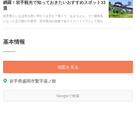
網羅！岩手観光で知っておきたいおすすめスポット33
す。 岩手旅行の見どころや見逃せない人気の観光スポット、豊かな岩手グ
選
ルメ、アクセス情報、ホテルまで、まとめてご紹介します。
岩手県といえば何を思い浮かべますか？朝ドラ「あまちゃん」で一躍有名
になった北三陸の久慈市。宮沢賢治の故郷でありイーハトーブとして知ら
れるノスタルジックな花巻市。岩手三大麺である「わんこそば」「じゃじ
ゃ麺」「冷麺」が美味しい盛岡市など様々な魅力で溢れる岩手県。 絶対に
行っておきたいという名所から隠れた穴場まで紹介していきます。四季
基本情報
折々の美しい絶景スポットや岩手でしかできない体験スポットなど岩手県
について、もっと詳しくなってみませんか？
地図を見る
岩手県盛岡市繋字湯ノ館
Googleで検索