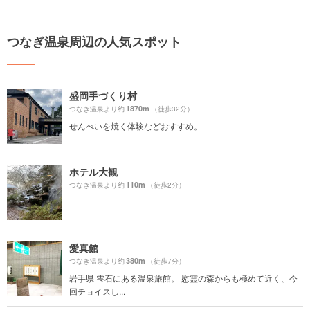
つなぎ温泉周辺の人気スポット
盛岡手づくり村
1870m
つなぎ温泉より約
（徒歩32分）
せんべいを焼く体験などおすすめ。
ホテル大観
110m
つなぎ温泉より約
（徒歩2分）
愛真館
380m
つなぎ温泉より約
（徒歩7分）
岩手県 雫石にある温泉旅館。 慰霊の森からも極めて近く、今
回チョイスし...