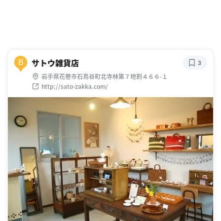
サトウ雑貨店
B
3
岩手県花巻市石鳥谷町北寺林第７地割４６６-１
http://sato-zakka.com/