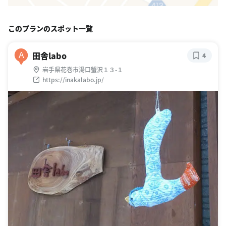
このプランのスポット一覧
田舎labo
A
4
岩手県花巻市湯口蟹沢１３-１
https://inakalabo.jp/