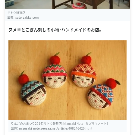
サトウ雑貨店
出典：
sato-zakka.com
ヌメ革とこぎん刺しの小物・ハンドメイドのお店。
りんごのおまつり2014】サトウ雑貨店: Mizusaki Note ［ミズサキノート］
出典：
mizusaki-note.seesaa.net/article/408246420.html