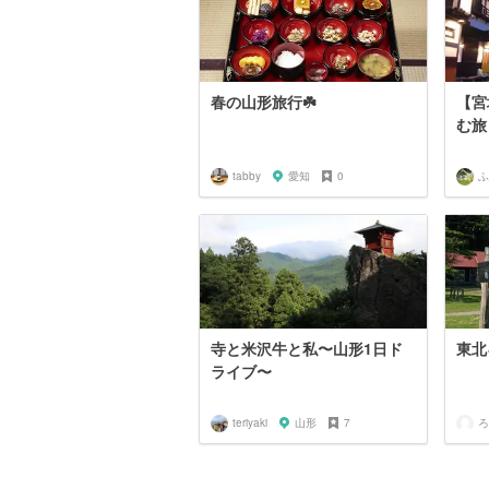
春の山形旅行☘️
【宮
む旅
tabby
愛知
0
ふ
寺と米沢牛と私〜山形1日ド
東北
ライブ〜
teriyaki
山形
7
ろ