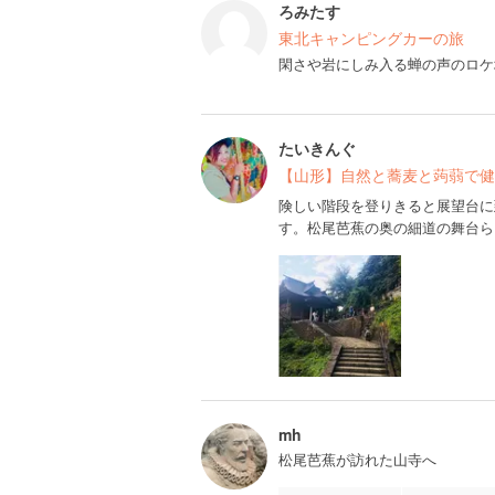
ろみたす
東北キャンピングカーの旅
閑さや岩にしみ入る蝉の声のロケ
たいきんぐ
【山形】自然と蕎麦と蒟蒻で健康的
険しい階段を登りきると展望台に
す。松尾芭蕉の奥の細道の舞台ら
mh
松尾芭蕉が訪れた山寺へ