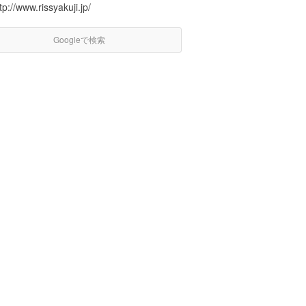
tp://www.rissyakuji.jp/
Googleで検索