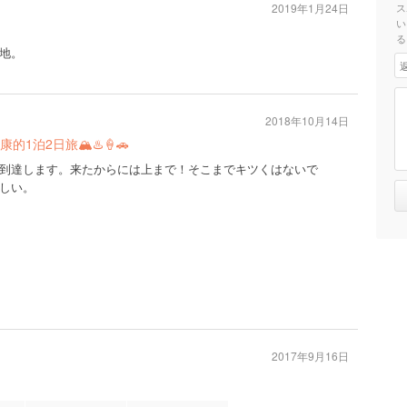
2019年1月24日
ス
い
る
地。
2018年10月14日
1泊2日旅🏔♨️🍦🚗
到達します。来たからには上まで！そこまでキツくはないで
しい。
2017年9月16日