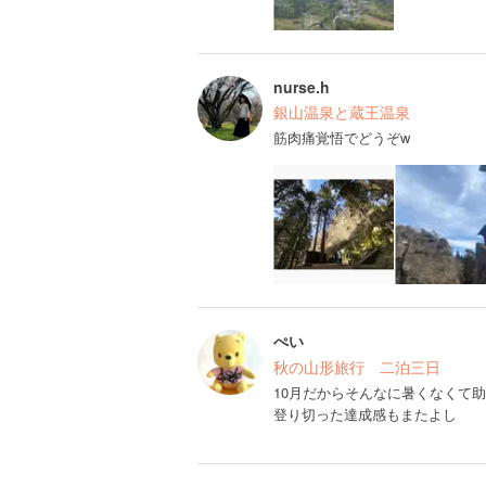
nurse.h
銀山温泉と蔵王温泉
筋肉痛覚悟でどうぞw
ぺい
秋の山形旅行 二泊三日
10月だからそんなに暑くなくて助
登り切った達成感もまたよし