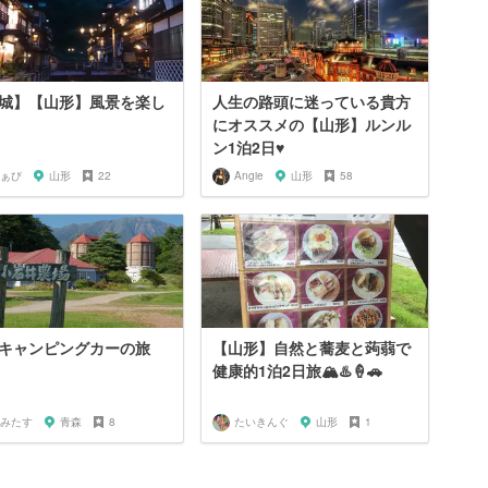
城】【山形】風景を楽し
人生の路頭に迷っている貴方
にオススメの【山形】ルンル
ン1泊2日♥︎
ぁび
山形
22
Angie
山形
58
キャンピングカーの旅
【山形】自然と蕎麦と蒟蒻で
健康的1泊2日旅🏔♨️🍦🚗
みたす
青森
8
たいきんぐ
山形
1