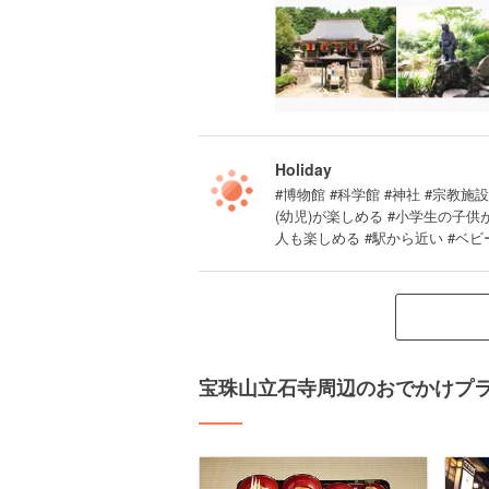
Holiday
#博物館 #科学館 #神社 #宗教施設 
(幼児)が楽しめる #小学生の子
人も楽しめる #駅から近い #ベビ
宝珠山立石寺周辺のおでかけプ