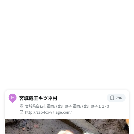
宮城蔵王キツネ村
E
796
宮城県白石市福岡八宮川原子 福岡八宮川原子１１-３
http://zao-fox-village.com/