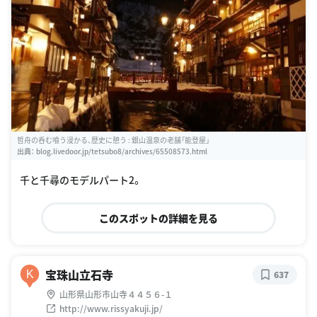
哲舟の呑む喰う浸かる、歴史に憩う : 銀山温泉の老舗「能登屋」
出典：
blog.livedoor.jp/tetsubo8/archives/65508573.html
千と千尋のモデルパート2。
このスポットの詳細を見る
宝珠山立石寺
K
637
山形県山形市山寺４４５６-１
http://www.rissyakuji.jp/