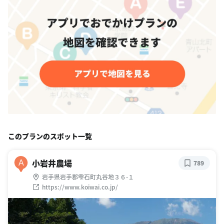
このプランのスポット一覧
小岩井農場
A
789
岩手県岩手郡雫石町丸谷地３６-１
https://www.koiwai.co.jp/