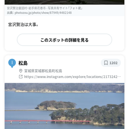
宮沢賢治童話村・岩手県花巻市 - 写真共有サイト「フォト蔵」
出典：
photozou.jp/photo/show/87949/4482148
宮沢賢治は大事。
このスポットの詳細を見る
松島
I
1202
宮城県宮城郡松島町松島
https://www.instagram.com/explore/locations/21732421
0/