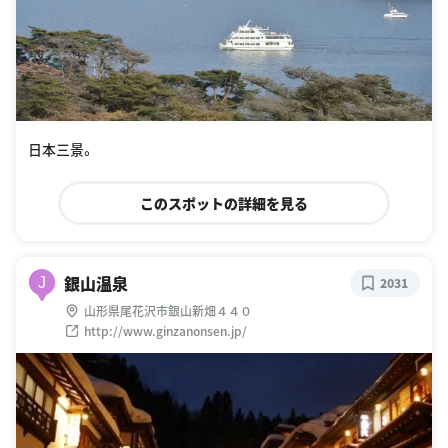
日本三景。
このスポットの詳細を見る
銀山温泉
J
2031
山形県尾花沢市銀山新畑４４０
http://www.ginzanonsen.jp/