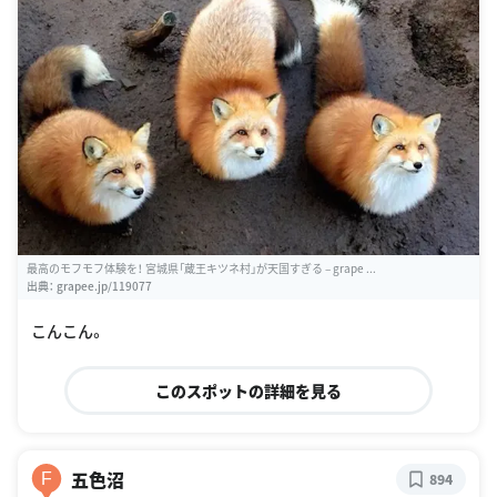
最高のモフモフ体験を！ 宮城県「蔵王キツネ村」が天国すぎる – grape ...
出典：
grapee.jp/119077
こんこん。
このスポットの詳細を見る
五色沼
F
894