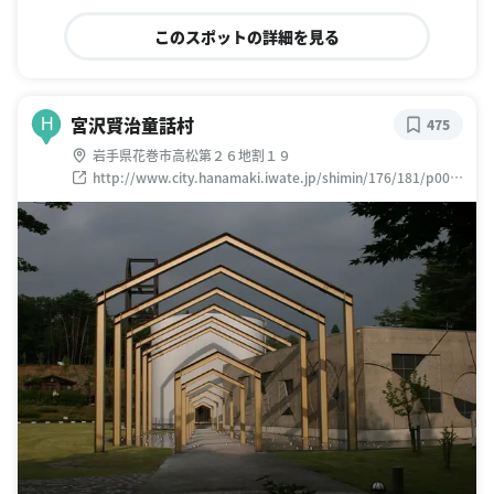
このスポットの詳細を見る
宮沢賢治童話村
H
475
岩手県花巻市高松第２６地割１９
http://www.city.hanamaki.iwate.jp/shimin/176/181/p004
864.html