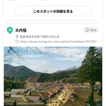
このスポットの詳細を見る
大内宿
M
1512
福島県南会津郡下郷町大内山本
https://www.instagram.com/explore/locations/76314076
5