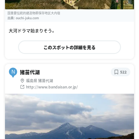
国重要伝統的建造物郡保存地区大内宿
出典：
ouchi-juku.com
大河ドラマ始まりそう。
このスポットの詳細を見る
猪苗代湖
N
522
福島県 猪苗代湖
http://www.bandaisan.or.jp/