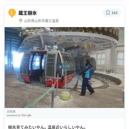
蔵王樹氷
L
163
山形県山形市蔵王温泉
邱政維
G
oogle Places
樹氷見てみたいやん。温泉近いらしいやん。