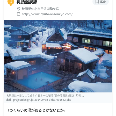
乳頭温泉郷
B
529
秋田県仙北市田沢湖駒ケ岳
http://www.nyuto-onsenkyo.com/
名旅館は一日にして成らず 日本一の秘湯「鶴の湯温泉」探訪 | 月刊 ...
出典：
projectdesign.jp/201409/pn-akita/001582.php
7つくらいの湯があるとかないとか。