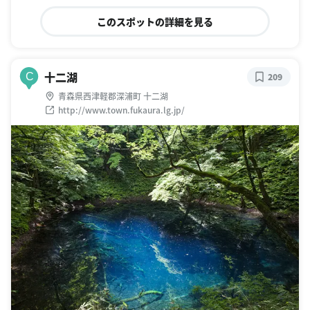
このスポットの詳細を見る
十二湖
C
209
青森県西津軽郡深浦町 十二湖
http://www.town.fukaura.lg.jp/