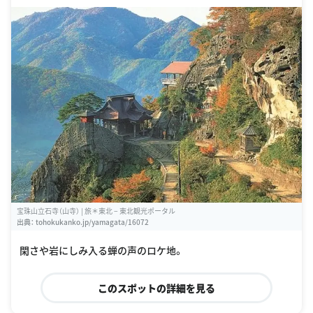
宝珠山立石寺（山寺） | 旅＊東北 − 東北観光ポータル
出典：
tohokukanko.jp/yamagata/16072
閑さや岩にしみ入る蝉の声のロケ地。
このスポットの詳細を見る