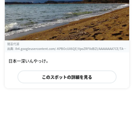
猪苗代湖
出典：
lh4.googleusercontent.com/-KPBOcUil6QE/VpoZRF8dBZI/AAAAAAAA7CE/TAO
hpE0rzIsii1Vf6Yv36r8QTOWM6UfTA/w460-h310-k
日本一深いんやっけ。
このスポットの詳細を見る