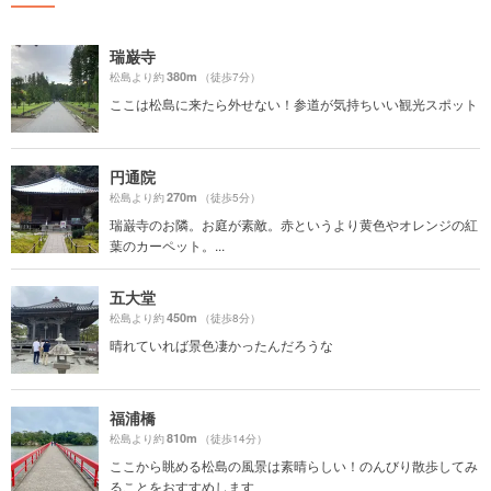
瑞巌寺
380m
松島より約
（徒歩7分）
ここは松島に来たら外せない！参道が気持ちいい観光スポット
円通院
270m
松島より約
（徒歩5分）
瑞巌寺のお隣。お庭が素敵。赤というより黄色やオレンジの紅
葉のカーペット。...
五大堂
450m
松島より約
（徒歩8分）
晴れていれば景色凄かったんだろうな
福浦橋
810m
松島より約
（徒歩14分）
ここから眺める松島の風景は素晴らしい！のんびり散歩してみ
ることをおすすめします