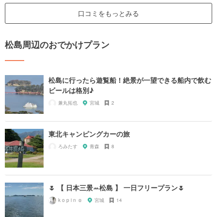
口コミをもっとみる
松島周辺のおでかけプラン
松島に行ったら遊覧船！絶景が一望できる船内で飲む
ビールは格別♪
兼丸拓也
宮城
2
東北キャンピングカーの旅
ろみたす
青森
8
🌷 【 日本三景ꕀ松島 】 一日フリープラン🌷
k o p i n ☺︎
宮城
14