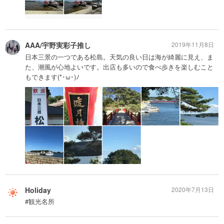
AAA/宇野実彩子推し
2019年11月8日
日本三景の一つである松島。天気の良い日は海が綺麗に見え、ま
た、潮風が心地よいです。出店も多いので食べ歩きを楽しむこと
もできます(*･ω･)ﾉ
Holiday
2020年7月13日
#観光名所