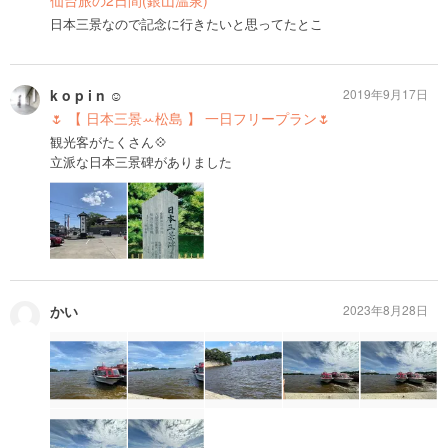
仙台旅の2日間(銀山温泉)
日本三景なので記念に行きたいと思ってたとこ
k o p i n ☺︎
2019年9月17日
🌷 【 日本三景ꕀ松島 】 一日フリープラン🌷
観光客がたくさん💠
立派な日本三景碑がありました
かい
2023年8月28日