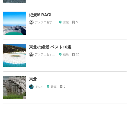
絶景MIYAGI
アツラエおすすめ旅プラン！
宮城
5
東北の絶景 ベスト16選
アツラエおすすめ旅プラン！
福島
20
東北
ぽんす
青森
2