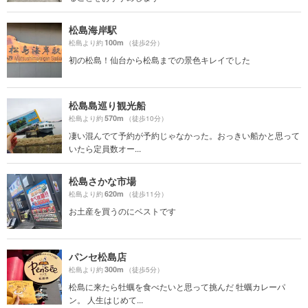
松島海岸駅
100m
松島より約
（徒歩2分）
初の松島！仙台から松島までの景色キレイでした
松島島巡り観光船
570m
松島より約
（徒歩10分）
凄い混んでて予約が予約じゃなかった。おっきい船かと思って
いたら定員数オー...
松島さかな市場
620m
松島より約
（徒歩11分）
お土産を買うのにベストです
パンセ松島店
300m
松島より約
（徒歩5分）
松島に来たら牡蠣を食べたいと思って挑んだ 牡蠣カレーパ
ン。 人生はじめて...