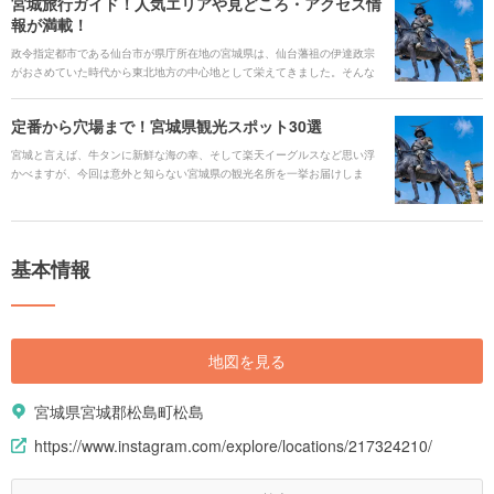
宮城旅行ガイド！人気エリアや見どころ・アクセス情
報が満載！
政令指定都市である仙台市が県庁所在地の宮城県は、仙台藩祖の伊達政宗
がおさめていた時代から東北地方の中心地として栄えてきました。そんな
宮城県には都会的な要素もありつつ、伊達政宗にちなんだ国宝級の建物や
自然を生かした観光スポット、名湯ぞろいの温泉地などもあり、旅行には
定番から穴場まで！宮城県観光スポット30選
うってつけの地域です。また、農業・漁業・畜産業なども盛んで、絶品グ
ルメが満載なのも見どころだといえます。 この記事では宮城県を旅行する
宮城と言えば、牛タンに新鮮な海の幸、そして楽天イーグルスなど思い浮
にあたっての見どころや定番の観光スポット、絶品ご当地グルメや公共交
かべますが、今回は意外と知らない宮城県の観光名所を一挙お届けしま
通機関の情報まで、宮城旅行の際に役立つ情報を厳選してご紹介していき
す！「瑞鳳殿」などの仙台市内の人気スポットや「松島」などの王道以外
ます。
にも、行ってみたい場所がそろっています。自然から、グルメ、親子で楽
しめるスポットまで様々なスポットをご紹介します。
基本情報
地図を見る
宮城県宮城郡松島町松島
https://www.instagram.com/explore/locations/217324210/