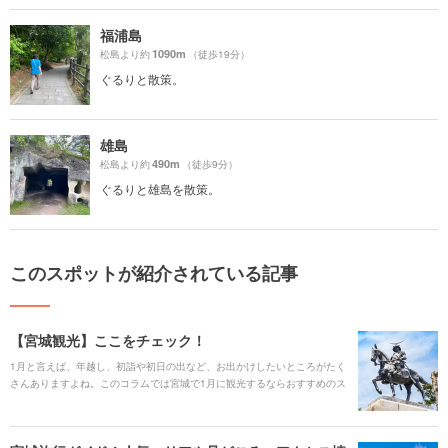
福浦島
1090m
松島より約
（徒歩19分）
ぐるりと散策。
雄島
490m
松島より約
（徒歩9分）
ぐるりと雄島を散策。
このスポットが紹介されている記事
【宮城観光】ここをチェック！
1月と言えば、年越し、初詣や初日の出など、お出かけしたいところがたく
さんありますよね。このコラムでは宮城で1月に観光するならおすすめのス
ポットをご紹介します。