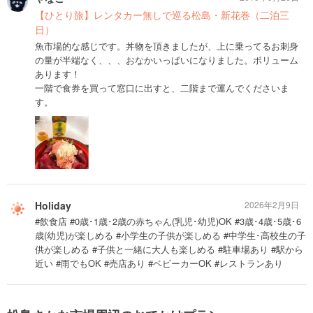
【ひとり旅】レンタカー無しで巡る松島・新花巻（二泊三
日）
魚市場的な感じです。丼物を頂きましたが、上に乗ってるお刺身
の量が半端なく、、、おなかいっぱいになりました。ボリューム
あります！
一階で食券を買って窓口に出すと、二階まで運んでくださいま
す。
Holiday
2026年2月9日
#飲食店 #0歳･1歳･2歳の赤ちゃん(乳児･幼児)OK #3歳･4歳･5歳･6
歳(幼児)が楽しめる #小学生の子供が楽しめる #中学生･高校生の子
供が楽しめる #子供と一緒に大人も楽しめる #駐車場あり #駅から
近い #雨でもOK #売店あり #ベビーカーOK #レストランあり