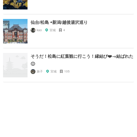
仙台/松島 ⇨新潟/越後湯沢巡り
kao
宮城
4
そうだ！松島に紅葉観に行こう！縁結び❤️→結ばれた
🙂
旅子
宮城
105