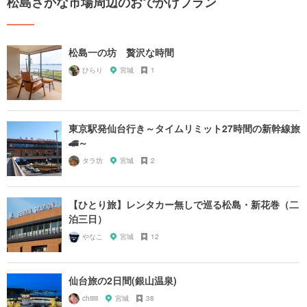
松島さかな市場周辺のおでかけプラン
松島一の坊 贅沢な時間
ひらり
宮城
1
東京駅発仙台行き～タイムリミット27時間の新幹線旅
🚄～
タラ坊
宮城
2
【ひとり旅】レンタカー無しで巡る松島・新花巻（二
泊三日）
やなこ
宮城
12
仙台旅の2日間(銀山温泉)
chiiiiii
宮城
38