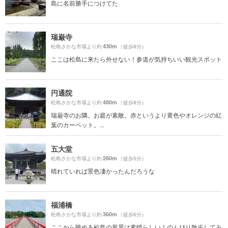
島に名前勝手につけてた
瑞巌寺
430m
松島さかな市場より約
（徒歩8分）
ここは松島に来たら外せない！参道が気持ちいい観光スポット
円通院
480m
松島さかな市場より約
（徒歩8分）
瑞巌寺のお隣。お庭が素敵。赤というより黄色やオレンジの紅
葉のカーペット。...
五大堂
260m
松島さかな市場より約
（徒歩5分）
晴れていれば景色凄かったんだろうな
福浦橋
360m
松島さかな市場より約
（徒歩6分）
ここから眺める松島の風景は素晴らしい！のんびり散歩してみ