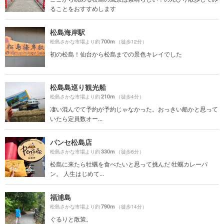
ることをおすすめします
松島海岸駅
700m
松島さかな市場より約
（徒歩12分）
初の松島！仙台から松島までの景色キレイでした
松島島巡り観光船
210m
松島さかな市場より約
（徒歩4分）
凄い混んでて予約が予約じゃなかった。おっきい船かと思って
いたら定員数オー...
パンセ松島店
330m
松島さかな市場より約
（徒歩6分）
松島に来たら牡蠣を食べたいと思って挑んだ 牡蠣カレーパ
ン。 人生はじめて...
福浦島
790m
松島さかな市場より約
（徒歩14分）
ぐるりと散策。