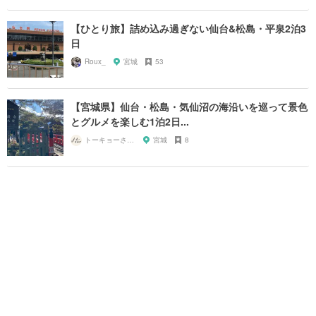
【ひとり旅】詰め込み過ぎない仙台&松島・平泉2泊3
日
Roux_
宮城
53
【宮城県】仙台・松島・気仙沼の海沿いを巡って景色
とグルメを楽しむ1泊2日...
トーキョーさんぽ
宮城
8