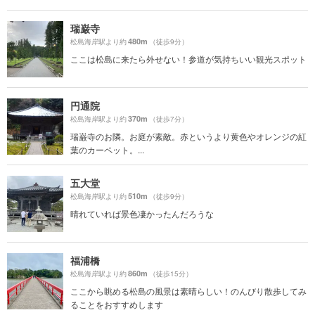
瑞巌寺
480m
松島海岸駅より約
（徒歩9分）
ここは松島に来たら外せない！参道が気持ちいい観光スポット
円通院
370m
松島海岸駅より約
（徒歩7分）
瑞巌寺のお隣。お庭が素敵。赤というより黄色やオレンジの紅
葉のカーペット。...
五大堂
510m
松島海岸駅より約
（徒歩9分）
晴れていれば景色凄かったんだろうな
福浦橋
860m
松島海岸駅より約
（徒歩15分）
ここから眺める松島の風景は素晴らしい！のんびり散歩してみ
ることをおすすめします