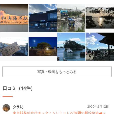
写真・動画をもっとみる
口コミ（14件）
タラ坊
2025年2月12日
東京駅発仙台行き～タイムリミット27時間の新幹線旅🚄～