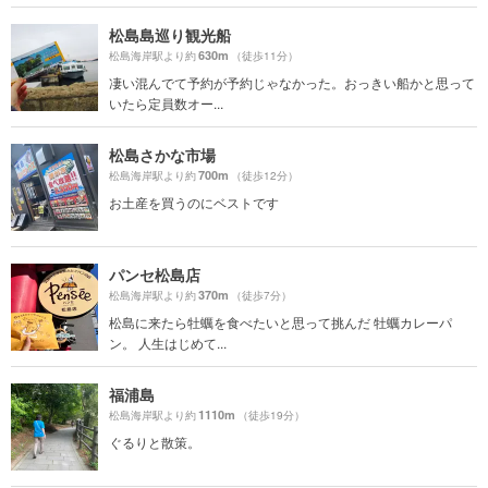
松島島巡り観光船
630m
松島海岸駅より約
（徒歩11分）
凄い混んでて予約が予約じゃなかった。おっきい船かと思って
いたら定員数オー...
松島さかな市場
700m
松島海岸駅より約
（徒歩12分）
お土産を買うのにベストです
パンセ松島店
370m
松島海岸駅より約
（徒歩7分）
松島に来たら牡蠣を食べたいと思って挑んだ 牡蠣カレーパ
ン。 人生はじめて...
福浦島
1110m
松島海岸駅より約
（徒歩19分）
ぐるりと散策。