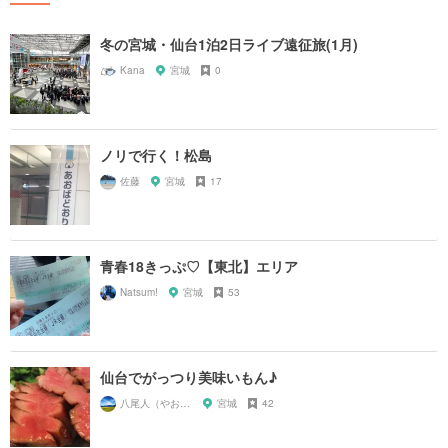
冬の宮城・仙台1泊2日ライブ遠征旅(1月)
Kana
宮城
0
ノリで行く！松島
佐藤
宮城
17
青春18きっぷ♡【東北】エリア
Natsum!
宮城
53
仙台でがっつり美味いもん♪
八尾人（やおんちゅ）
宮城
42