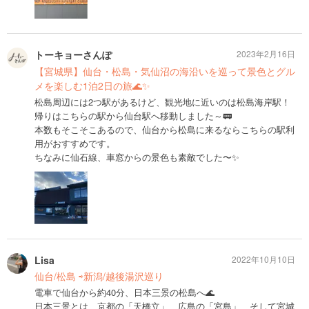
トーキョーさんぽ
2023年2月16日
【宮城県】仙台・松島・気仙沼の海沿いを巡って景色とグル
メを楽しむ1泊2日の旅🌊✨
松島周辺には2つ駅があるけど、観光地に近いのは松島海岸駅！
帰りはこちらの駅から仙台駅へ移動しました～🚃
本数もそこそこあるので、仙台から松島に来るならこちらの駅利
用がおすすめです。
ちなみに仙石線、車窓からの景色も素敵でした〜✨
Lisa
2022年10月10日
仙台/松島 ⇨新潟/越後湯沢巡り
電車で仙台から約40分、日本三景の松島へ🌊
日本三景とは、京都の「天橋立」、広島の「宮島」、そして宮城