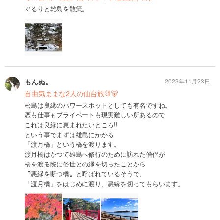
ぐるりと雄島を散策。
もんぬ。
2023年11月23日
自由気ままな2人の仙台旅🐰🐻
松島は良縁のパワースポットとしても有名ですね。
恋も仕事もプライベートも現実難しい所あるので
これは良縁に恵まれたいところ!!
という事でまずは雄島にかかる
「渡月橋」という橋を渡ります。
渡月橋はかつて雄島へ修行のために訪れた僧侶が
橋を渡る際に俗世との縁を切ったことから
〝悪縁を断つ橋〟と呼ばれているそうで、
「渡月橋」をはじめに渡り、悪縁を切ってもらいます。