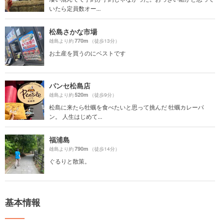
いたら定員数オー...
松島さかな市場
770m
雄島より約
（徒歩13分）
お土産を買うのにベストです
パンセ松島店
520m
雄島より約
（徒歩9分）
松島に来たら牡蠣を食べたいと思って挑んだ 牡蠣カレーパ
ン。 人生はじめて...
福浦島
790m
雄島より約
（徒歩14分）
ぐるりと散策。
基本情報