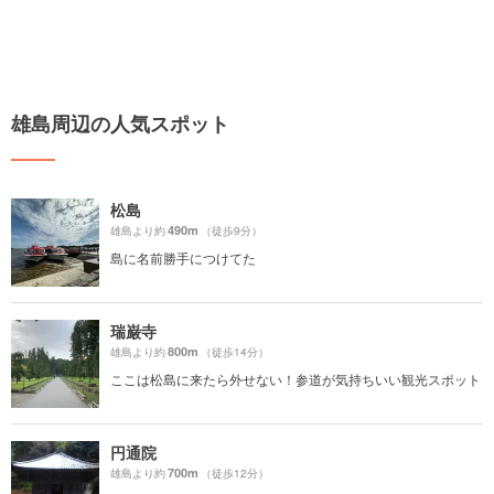
雄島周辺の人気スポット
松島
490m
雄島より約
（徒歩9分）
島に名前勝手につけてた
瑞巌寺
800m
雄島より約
（徒歩14分）
ここは松島に来たら外せない！参道が気持ちいい観光スポット
円通院
700m
雄島より約
（徒歩12分）