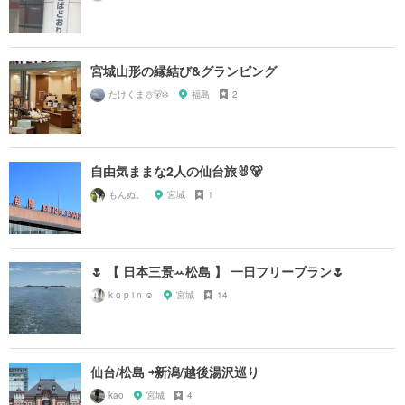
宮城山形の縁結び&グランピング
たけくま☃️🐻‍❄️
福島
2
自由気ままな2人の仙台旅🐰🐻
もんぬ。
宮城
1
🌷 【 日本三景ꕀ松島 】 一日フリープラン🌷
k o p i n ☺︎
宮城
14
仙台/松島 ⇨新潟/越後湯沢巡り
kao
宮城
4