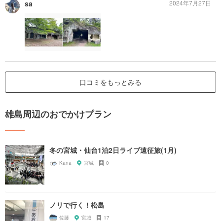
sa
2024年7月27日
口コミをもっとみる
雄島周辺のおでかけプラン
冬の宮城・仙台1泊2日ライブ遠征旅(1月)
Kana
宮城
0
ノリで行く！松島
佐藤
宮城
17