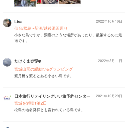
Lisa
2022年10月16日
仙台/松島 ⇨新潟/越後湯沢巡り
小さな島ですが、洞窟のような場所があったり、散策するのに最
適です。
たけくま☃️🐻‍❄️
2022年8月11日
宮城山形の縁結び&グランピング
渡月橋を渡るとある小さい島です。
日本旅行リテイリングいい旅予約センター
2021年10月29日
宮城を満喫1泊2日
松島の地名発祥とも言われている島です。