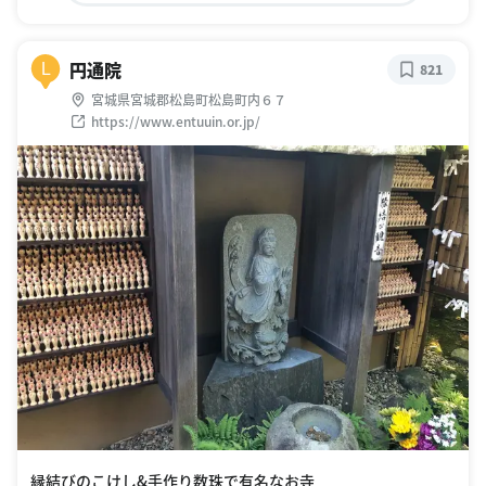
円通院
L
821
宮城県宮城郡松島町松島町内６７
https://www.entuuin.or.jp/
縁結びのこけし&手作り数珠で有名なお寺