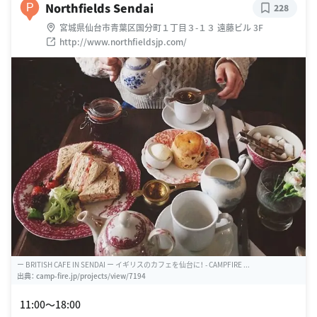
Northfields Sendai
P
228
宮城県仙台市青葉区国分町１丁目３-１３ 遠藤ビル 3F
http://www.northfieldsjp.com/
ー BRITISH CAFE IN SENDAI ー イギリスのカフェを仙台に！ - CAMPFIRE ...
出典：
camp-fire.jp/projects/view/7194
11:00〜18:00