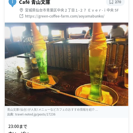
Café 青山文庫
I
270
宮城県仙台市青葉区中央２丁目１-２７ Ｅｖｅｒ-ｉ中央 5F
https://green-coffee-farm.com/aoyamabunko/
青山文庫（仙台）が人気！メニューなどカフェのおすすめ情報を紹介 ...
出典：
travel-noted.jp/posts/17236
23:00まで