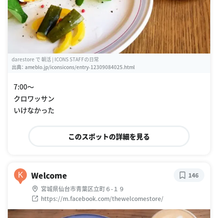
darestore で 朝活 | ICONS STAFFの日常
出典：
ameblo.jp/iconsicons/entry-12309084025.html
7:00〜
クロワッサン
いけなかった
このスポットの詳細を見る
Welcome
K
146
宮城県仙台市青葉区立町６-１９
https://m.facebook.com/thewelcomestore/