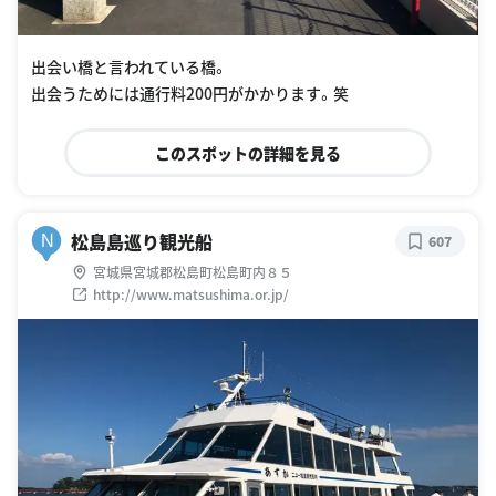
出会い橋と言われている橋。
出会うためには通行料200円がかかります。笑
このスポットの詳細を見る
松島島巡り観光船
N
607
宮城県宮城郡松島町松島町内８５
http://www.matsushima.or.jp/