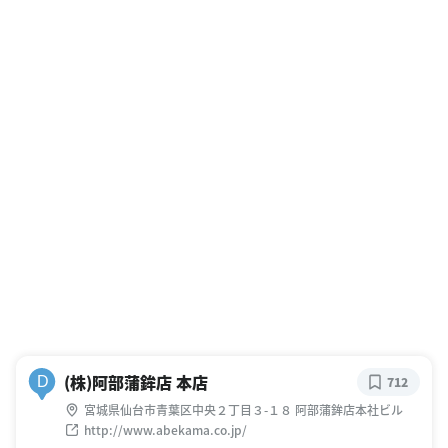
(株)阿部蒲鉾店 本店
D
712
宮城県仙台市青葉区中央２丁目３-１８ 阿部蒲鉾店本社ビル
http://www.abekama.co.jp/