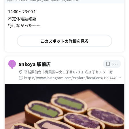
14:00〜23:00？
不定休電話確認
行けなかった〜〜
このスポットの詳細を見る
ankoya 駅前店
T
363
宮城県仙台市青葉区中央１丁目８-３１ 名掛丁センター街
https://www.instagram.com/explore/locations/19974499
0960744