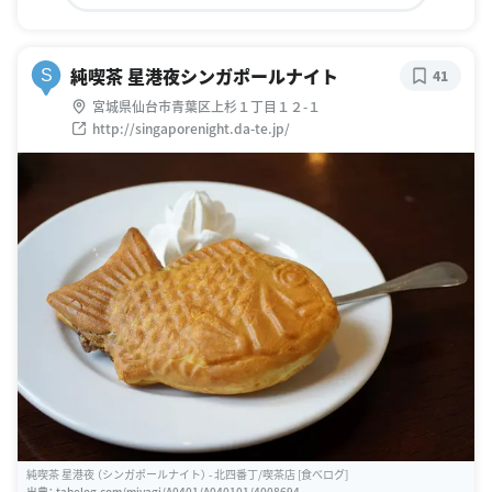
純喫茶 星港夜シンガポールナイト
S
41
宮城県仙台市青葉区上杉１丁目１２-１
http://singaporenight.da-te.jp/
純喫茶 星港夜 （シンガポールナイト） - 北四番丁/喫茶店 [食べログ]
出典：
tabelog.com/miyagi/A0401/A040101/4008694