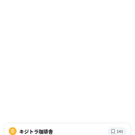
キジトラ珈琲舎
B
143