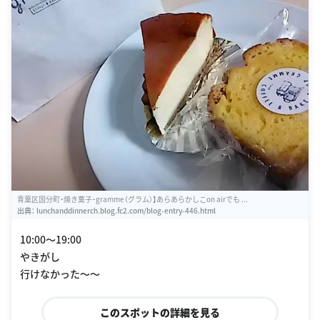
青葉区国分町・焼き菓子・gramme（グラム）】あらあらかしこon airでも ...
出典：
lunchanddinnerch.blog.fc2.com/blog-entry-446.html
10:00〜19:00
やきがし
行けなかった〜〜
このスポットの詳細を見る