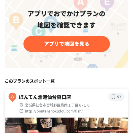
このプランのスポット一覧
ぼんてん漁港仙台東口店
A
57
宮城県仙台市宮城野区榴岡１丁目６-１０
http://bontenshokudou.com/fish/