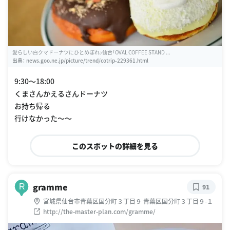
愛らしい白クマドーナツにひとめぼれ♪仙台「OVAL COFFEE STAND ...
出典：
news.goo.ne.jp/picture/trend/cotrip-229361.html
9:30〜18:00
くまさんかえるさんドーナツ
お持ち帰る
行けなかった〜〜
このスポットの詳細を見る
gramme
R
91
宮城県仙台市青葉区国分町３丁目９ 青葉区国分町３丁目９-１
http://the-master-plan.com/gramme/