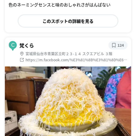
色のネーミングセンスと味のおしゃれさがはんぱない
このスポットの詳細を見る
梵くら
C
124
宮城県仙台市青葉区立町２３-１４ スクエアビル ３階
https://m.facebook.com/%E3%81%8B%E3%81%8D%E6%
B0%B7-%E6%A2%B5%E3%81%8F%E3%82%89-
515294828502081/