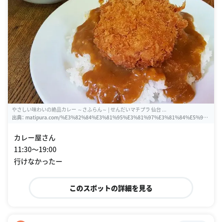
やさしい味わいの絶品カレー ～さふらん～ | せんだいマチプラ 仙台 ...
出典：
matipura.com/%E3%82%84%E3%81%95%E3%81%97%E3%81%84%E5%9
1%B3%E3%82%8F%E3%81%84%E3%81%AE%E7%B5%B6%E5%93%81%E3%82%
AB%E3%83%AC%E3%83%BC-%EF%BD%9E%E3%81%95%E3%81%B5%E3%82%8
カレー屋さん
9%E3%82%93%EF%BD%9E
11:30〜19:00
行けなかったー
このスポットの詳細を見る