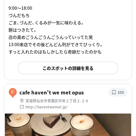
9:00〜18:00
づんだもち
ごま、づんだ、くるみが一気に味わえる。
餅はつきたて。
店の奥めごうんごうんごうんっていってた笑
13:00来店でその後どんどん列ができてびっくり。
すっと入れたのはもしかしたら奇跡だったのかも
このスポットの詳細を見る
cafe haven't we met opus
F
103
宮城県仙台市青葉区中央２丁目２-２９
http://haventwemet.jp/