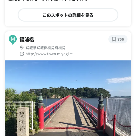
このスポットの詳細を見る
福浦橋
M
756
宮城県宮城郡松島町松島
http://www.town.miyagi-
matsushima.lg.jp/index.cfm/1,html