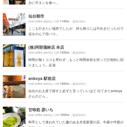
台に牛タンを食べ...
仙台朝市
1140m
oval coffee standより約
（徒歩19分）
ここも行きたい場所でしたが、持ち帰りには不向きだったので
涙をのんで😢パス...
(株)阿部蒲鉾店 本店
1500m
oval coffee standより約
（徒歩26分）
時間が無くココも寄れず…もっと時間余裕を持って計画的に回
りましょう…反省
ankoya 駅前店
1450m
oval coffee standより約
（徒歩25分）
仙台のお土産で探すと必ずと言っていいほど 出てきたankoya
さんのどら...
甘味処 彦いち
1950m
oval coffee standより約
（徒歩33分）
料亭として使われていた趣のある木造家屋の店。中庭や坪庭が