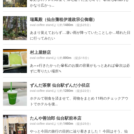
かなり広かっ...
瑞鳳殿（仙台藩租伊達政宗公御廟）
1480m
oval coffee standより約
（徒歩25分）
あまり覚えておらず…凄い雨が降っていたことしか…晴れた日
に行ってみたい
村上屋餅店
890m
oval coffee standより約
（徒歩15分）
あꕀ⋆行きたかった😭私のお腹の容量がもっとあれば😭次は必
ずに寄りたい場所🍡
ずんだ茶寮 仙台駅ずんだ小径店
1280m
oval coffee standより約
（徒歩22分）
ホテルて朝食を済ませて、荷物をまとめ 11時のチェックアウ
トでホテルを後...
たんや善治郎 仙台駅前本店
1460m
oval coffee standより約
（徒歩25分）
やっと今回の旅行の目的に辿り着きました！ 今回はそう、仙