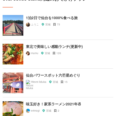
1泊2日で仙台を1000%食べる旅
ふうこ
宮城
73
東北で美味しい感動ランチ(更新中)
mumu
宮城
126
仙台パワースポット六芒星めぐり
Hiromi Iiduka
宮城
15
味玉好き！家系ラーメン2021年🍜
erimogi
宮城
2