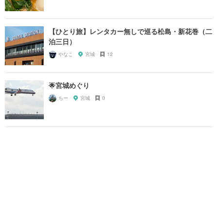
【ひとり旅】レンタカー無しで巡る松島・新花巻（二
泊三日）
やなこ
宮城
12
🌟宮城めぐり
ちー
宮城
0