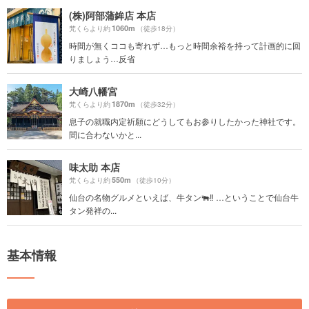
(株)阿部蒲鉾店 本店
1060m
梵くらより約
（徒歩18分）
時間が無くココも寄れず…もっと時間余裕を持って計画的に回
りましょう…反省
大崎八幡宮
1870m
梵くらより約
（徒歩32分）
息子の就職内定祈願にどうしてもお参りしたかった神社です。
間に合わないかと...
味太助 本店
550m
梵くらより約
（徒歩10分）
仙台の名物グルメといえば、牛タン🐃‼️ …ということで仙台牛
タン発祥の...
基本情報