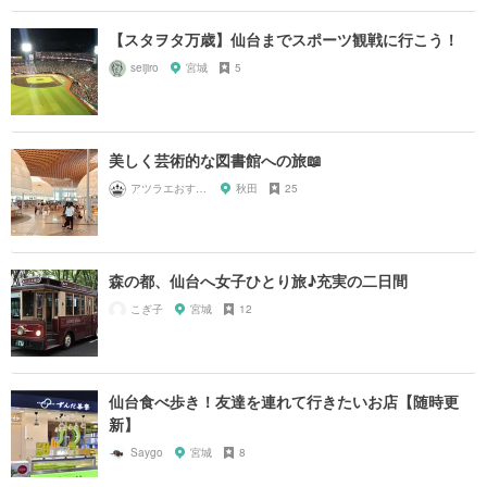
【スタヲタ万歳】仙台までスポーツ観戦に行こう！
seijiro
宮城
5
美しく芸術的な図書館への旅📖
アツラエおすすめ旅プラン！
秋田
25
森の都、仙台へ女子ひとり旅♪充実の二日間
こぎ子
宮城
12
仙台食べ歩き！友達を連れて行きたいお店【随時更
新】
Saygo
宮城
8