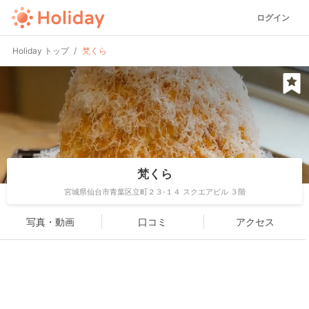
ログイン
Holiday トップ
梵くら
梵くら
宮城県仙台市青葉区立町２３-１４ スクエアビル ３階
写真・動画
口コミ
アクセス