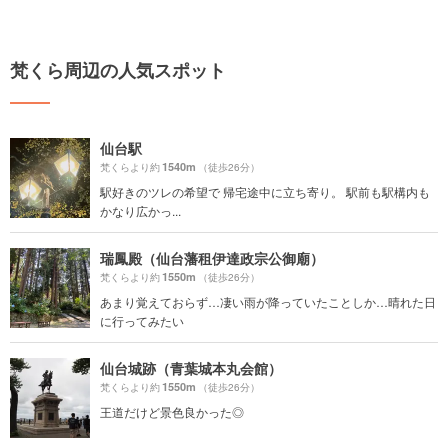
梵くら周辺の人気スポット
仙台駅
1540m
梵くらより約
（徒歩26分）
駅好きのツレの希望で 帰宅途中に立ち寄り。 駅前も駅構内も
かなり広かっ...
瑞鳳殿（仙台藩租伊達政宗公御廟）
1550m
梵くらより約
（徒歩26分）
あまり覚えておらず…凄い雨が降っていたことしか…晴れた日
に行ってみたい
仙台城跡（青葉城本丸会館）
1550m
梵くらより約
（徒歩26分）
王道だけど景色良かった◎