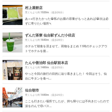
村上屋餅店
1520m
梵くらより約
（徒歩26分）
あꕀ⋆行きたかった😭私のお腹の容量がもっとあれば😭次は必
ずに寄りたい場所🍡
ずんだ茶寮 仙台駅ずんだ小径店
1640m
梵くらより約
（徒歩28分）
ホテルて朝食を済ませて、荷物をまとめ 11時のチェックアウ
トでホテルを後...
たんや善治郎 仙台駅前本店
1480m
梵くらより約
（徒歩25分）
やっと今回の旅行の目的に辿り着きました！ 今回はそう、仙
台に牛タンを食べ...
仙台朝市
1440m
梵くらより約
（徒歩25分）
ここも行きたい場所でしたが、持ち帰りには不向きだったので
涙をのんで😢パス...