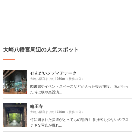
大崎八幡宮周辺の人気スポット
せんだいメディアテーク
1950m
大崎八幡宮より約
（徒歩33分）
図書館やイベントスペースなどが入った複合施設。 私が行っ
た時は歌や楽器演...
輪王寺
1740m
大崎八幡宮より約
（徒歩30分）
竹に囲まれた参道がとっても幻想的！ 参拝客も少ないのでス
テキな写真が撮れ...