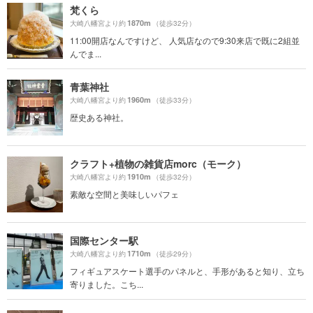
梵くら
1870m
大崎八幡宮より約
（徒歩32分）
11:00開店なんですけど、 人気店なので9:30来店で既に2組並
んでま...
青葉神社
1960m
大崎八幡宮より約
（徒歩33分）
歴史ある神社。
クラフト+植物の雑貨店morc（モーク）
1910m
大崎八幡宮より約
（徒歩32分）
素敵な空間と美味しいパフェ
国際センター駅
1710m
大崎八幡宮より約
（徒歩29分）
フィギュアスケート選手のパネルと、手形があると知り、立ち
寄りました。こち...