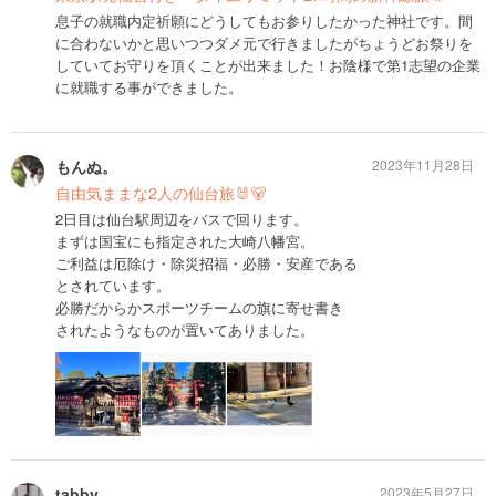
息子の就職内定祈願にどうしてもお参りしたかった神社です。間
に合わないかと思いつつダメ元で行きましたがちょうどお祭りを
していてお守りを頂くことが出来ました！お陰様で第1志望の企業
に就職する事ができました。
もんぬ。
2023年11月28日
自由気ままな2人の仙台旅🐰🐻
2日目は仙台駅周辺をバスで回ります。
まずは国宝にも指定された大崎八幡宮。
ご利益は厄除け・除災招福・必勝・安産である
とされています。
必勝だからかスポーツチームの旗に寄せ書き
されたようなものが置いてありました。
tabby
2023年5月27日