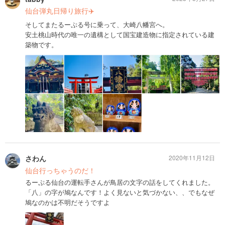
仙台弾丸日帰り旅行✈️
そしてまたるーぷる号に乗って、大崎八幡宮へ。
安土桃山時代の唯一の遺構として国宝建造物に指定されている建
築物です。
さわん
2020年11月12日
仙台行っちゃうのだ！
るーぷる仙台の運転手さんが鳥居の文字の話をしてくれました。
「八」の字が鳩なんです！よく見ないと気づかない、、でもなぜ
鳩なのかは不明だそうですよ