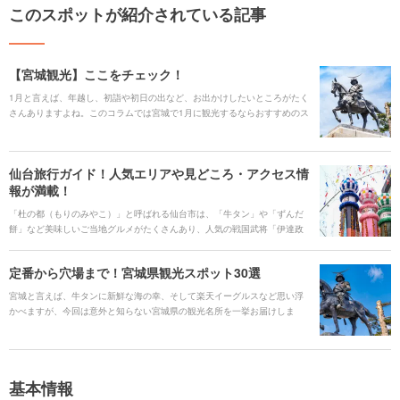
このスポットが紹介されている記事
【宮城観光】ここをチェック！
1月と言えば、年越し、初詣や初日の出など、お出かけしたいところがたく
さんありますよね。このコラムでは宮城で1月に観光するならおすすめのス
ポットをご紹介します。
仙台旅行ガイド！人気エリアや見どころ・アクセス情
報が満載！
「杜の都（もりのみやこ）」と呼ばれる仙台市は、「牛タン」や「ずんだ
餅」など美味しいご当地グルメがたくさんあり、人気の戦国武将「伊達政
宗」が活躍した街です。また、「秋保温泉」や「作並温泉」などの名湯を
訪れたり、動物園も水族館も一気に楽しむ観光ができます。そんな魅力溢
定番から穴場まで！宮城県観光スポット30選
れる仙台市を旅行する時に役立つ、見どころや観光スポット、ご当地グル
メ、アクセス、宿泊施設、イベント、お得なチケットなどを一挙にご紹介
宮城と言えば、牛タンに新鮮な海の幸、そして楽天イーグルスなど思い浮
します！
かべますが、今回は意外と知らない宮城県の観光名所を一挙お届けしま
す！「瑞鳳殿」などの仙台市内の人気スポットや「松島」などの王道以外
にも、行ってみたい場所がそろっています。自然から、グルメ、親子で楽
しめるスポットまで様々なスポットをご紹介します。
基本情報