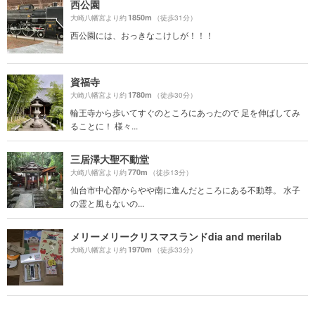
西公園
1850m
大崎八幡宮より約
（徒歩31分）
西公園には、おっきなこけしが！！！
資福寺
1780m
大崎八幡宮より約
（徒歩30分）
輪王寺から歩いてすぐのところにあったので 足を伸ばしてみ
ることに！ 様々...
三居澤大聖不動堂
770m
大崎八幡宮より約
（徒歩13分）
仙台市中心部からやや南に進んだところにある不動尊。 水子
の霊と風もないの...
メリーメリークリスマスランドdia and merilab
1970m
大崎八幡宮より約
（徒歩33分）