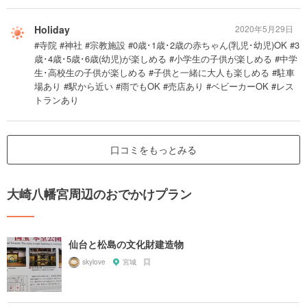
Holiday
2020年5月29日
#寺院 #神社 #宗教施設 #0歳･1歳･2歳の赤ちゃん(乳児･幼児)OK #3
歳･4歳･5歳･6歳(幼児)が楽しめる #小学生の子供が楽しめる #中学
生･高校生の子供が楽しめる #子供と一緒に大人も楽しめる #駐車
場あり #駅から近い #雨でもOK #売店あり #ベビーカーOK #レス
トランあり
口コミをもっとみる
大崎八幡宮周辺のおでかけプラン
仙台と松島の文化財建造物
skylove
宮城