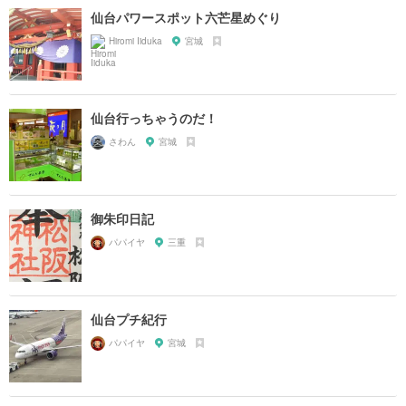
仙台パワースポット六芒星めぐり
Hiromi Iiduka
宮城
仙台行っちゃうのだ！
さわん
宮城
御朱印日記
パパイヤ
三重
仙台プチ紀行
パパイヤ
宮城