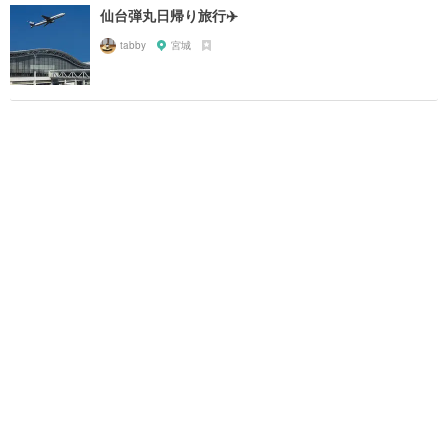
仙台弾丸日帰り旅行✈️
tabby
宮城