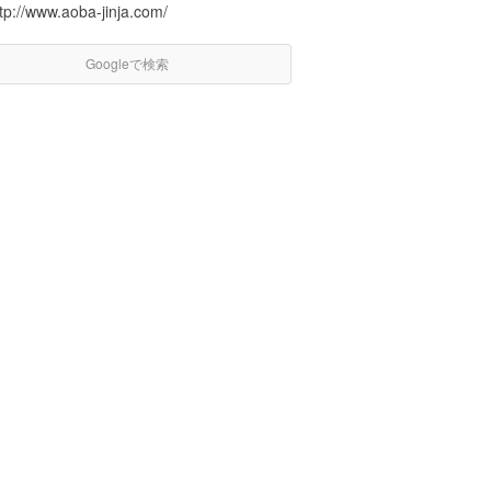
tp://www.aoba-jinja.com/
Googleで検索