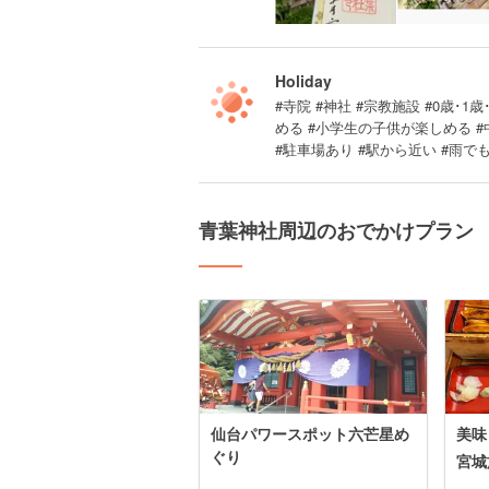
Holiday
#寺院 #神社 #宗教施設 #0歳･1歳
める #小学生の子供が楽しめる 
#駐車場あり #駅から近い #雨でも
青葉神社周辺のおでかけプラン
仙台パワースポット六芒星め
美味
ぐり
宮城