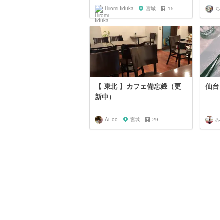
Hiromi Iiduka
宮城
15
ち
【 東北 】カフェ備忘録（更
仙台
新中）
Ai_oo
宮城
29
み