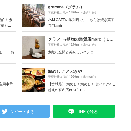
gramme（グラム）
1820m
青葉神社より約
（徒歩31分）
的！ 参
JAM CAFEの系列店で、こちらは焼き菓子
れ...
専門店🍰
クラフト+植物の雑貨店morc（モーク）
1240m
青葉神社より約
（徒歩21分）
し） ・お
素敵な空間と美味しいパフェ
..
鯛めし ことぶきや
1920m
青葉神社より約
（徒歩32分）
土産用中華
【宮城県】 鯛めし！鯛めし！ 食べログ4点
越えの有名店(●´ω｀●) ...
ツイートする
LINEで送る