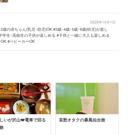
2025年10月1日
･2歳の赤ちゃん(乳児･幼児)OK #3歳･4歳･5歳･6歳(幼児)が楽し
#中学生･高校生の子供が楽しめる #子供と一緒に大人も楽しめる
OK #ベビーカーOK
しいが沢山❤️電車で回る
哀愁オタクの暴風仙台旅
旅