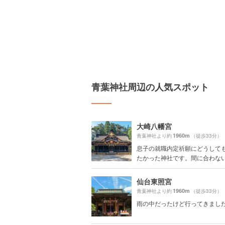
青葉神社周辺の人気スポット
大崎八幡宮
1960m
青葉神社より約
（徒歩33分）
息子の就職内定祈願にどうして
たかった神社です。間に合わないか
仙台東照宮
1960m
青葉神社より約
（徒歩33分）
雨の中だったけど行ってきまし