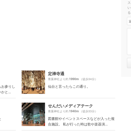
ス
い
る
定禅寺通
1990m
青葉神社より約
（徒歩34分）
もお参りし
仙台と言ったらこの通り。
と...
せんだいメディアテーク
1940m
青葉神社より約
（徒歩33分）
た
図書館やイベントスペースなどが入った複
合施設。 私が行った時は歌や楽器演...