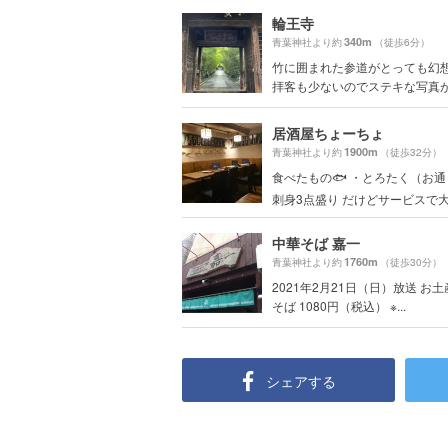
輪王寺
340m
青葉神社より約
（徒歩6分）
竹に囲まれた参道がとっても幻想
拝客も少ないのでステキな写真が撮
居酒屋ちょーちょ
1900m
青葉神社より約
（徒歩32分）
食べたもの🐟 ・とろたく（お通
刺身3点盛り だけどサービスで大.
中華そば 嘉一
1760m
青葉神社より約
（徒歩30分）
2021年2月21日（日）放送 お
そば 1080円（税込） ※...
シェアする