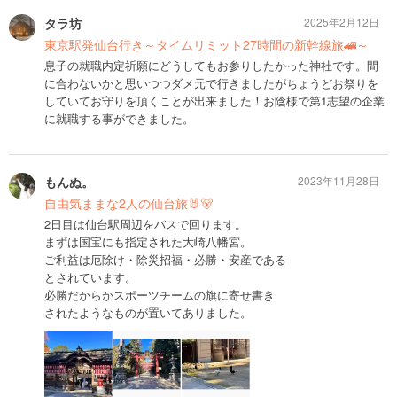
タラ坊
2025年2月12日
東京駅発仙台行き～タイムリミット27時間の新幹線旅🚄～
息子の就職内定祈願にどうしてもお参りしたかった神社です。間
に合わないかと思いつつダメ元で行きましたがちょうどお祭りを
していてお守りを頂くことが出来ました！お陰様で第1志望の企業
に就職する事ができました。
もんぬ。
2023年11月28日
自由気ままな2人の仙台旅🐰🐻
2日目は仙台駅周辺をバスで回ります。
まずは国宝にも指定された大崎八幡宮。
ご利益は厄除け・除災招福・必勝・安産である
とされています。
必勝だからかスポーツチームの旗に寄せ書き
されたようなものが置いてありました。