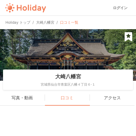
ログイン
Holiday トップ
大崎八幡宮
口コミ一覧
大崎八幡宮
宮城県仙台市青葉区八幡４丁目６-１
写真・動画
口コミ
アクセス