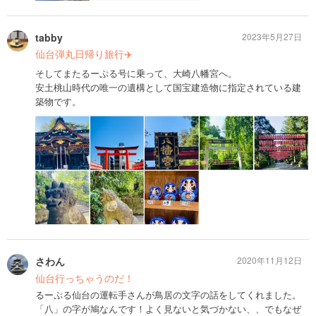
tabby
2023年5月27日
仙台弾丸日帰り旅行✈️
そしてまたるーぷる号に乗って、大崎八幡宮へ。
安土桃山時代の唯一の遺構として国宝建造物に指定されている建
築物です。
さわん
2020年11月12日
仙台行っちゃうのだ！
るーぷる仙台の運転手さんが鳥居の文字の話をしてくれました。
「八」の字が鳩なんです！よく見ないと気づかない、、でもなぜ