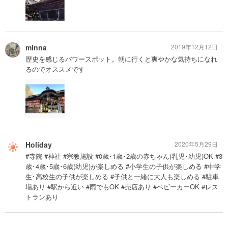
minna
2019年12月12日
歴史を感じるパワースポット。朝に行くと爽やかな気持ちになれ
るのでオススメです
Holiday
2020年5月29日
#寺院 #神社 #宗教施設 #0歳･1歳･2歳の赤ちゃん(乳児･幼児)OK #3
歳･4歳･5歳･6歳(幼児)が楽しめる #小学生の子供が楽しめる #中学
生･高校生の子供が楽しめる #子供と一緒に大人も楽しめる #駐車
場あり #駅から近い #雨でもOK #売店あり #ベビーカーOK #レス
トランあり