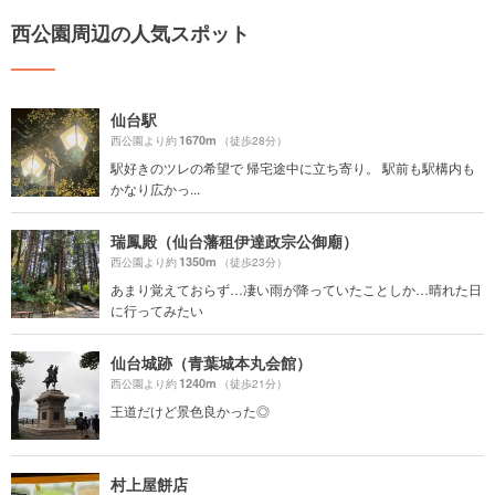
西公園周辺の人気スポット
仙台駅
1670m
西公園より約
（徒歩28分）
駅好きのツレの希望で 帰宅途中に立ち寄り。 駅前も駅構内も
かなり広かっ...
瑞鳳殿（仙台藩租伊達政宗公御廟）
1350m
西公園より約
（徒歩23分）
あまり覚えておらず…凄い雨が降っていたことしか…晴れた日
に行ってみたい
仙台城跡（青葉城本丸会館）
1240m
西公園より約
（徒歩21分）
王道だけど景色良かった◎
村上屋餅店