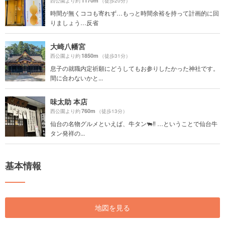
1170m
西公園より約
（徒歩20分）
時間が無くココも寄れず…もっと時間余裕を持って計画的に回
りましょう…反省
大崎八幡宮
1850m
西公園より約
（徒歩31分）
息子の就職内定祈願にどうしてもお参りしたかった神社です。
間に合わないかと...
味太助 本店
760m
西公園より約
（徒歩13分）
仙台の名物グルメといえば、牛タン🐃‼️ …ということで仙台牛
タン発祥の...
基本情報
地図を見る