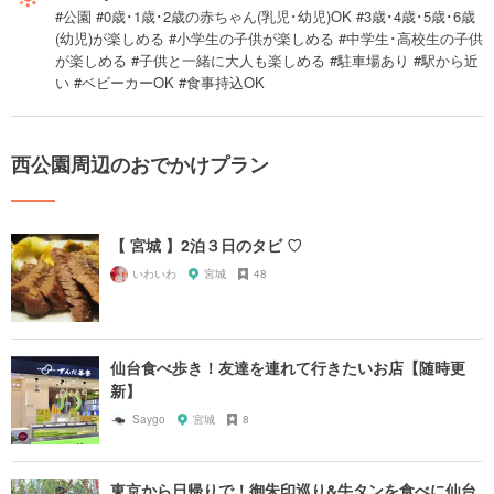
#公園 #0歳･1歳･2歳の赤ちゃん(乳児･幼児)OK #3歳･4歳･5歳･6歳
(幼児)が楽しめる #小学生の子供が楽しめる #中学生･高校生の子供
が楽しめる #子供と一緒に大人も楽しめる #駐車場あり #駅から近
い #ベビーカーOK #食事持込OK
西公園周辺のおでかけプラン
【 宮城 】2泊３日のタビ ♡
いわいわ
宮城
48
仙台食べ歩き！友達を連れて行きたいお店【随時更
新】
Saygo
宮城
8
東京から日帰りで！御朱印巡り&牛タンを食べに仙台