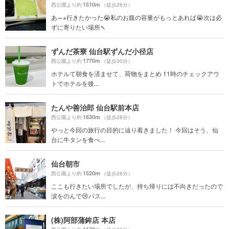
1510m
西公園より約
（徒歩26分）
あꕀ⋆行きたかった😭私のお腹の容量がもっとあれば😭次は必
ずに寄りたい場所🍡
ずんだ茶寮 仙台駅ずんだ小径店
1770m
西公園より約
（徒歩30分）
ホテルて朝食を済ませて、荷物をまとめ 11時のチェックアウ
トでホテルを後...
たんや善治郎 仙台駅前本店
1630m
西公園より約
（徒歩28分）
やっと今回の旅行の目的に辿り着きました！ 今回はそう、仙
台に牛タンを食べ...
仙台朝市
1520m
西公園より約
（徒歩26分）
ここも行きたい場所でしたが、持ち帰りには不向きだったので
涙をのんで😢パス...
(株)阿部蒲鉾店 本店