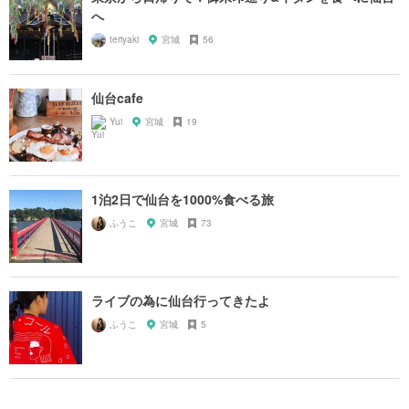
へ
teriyaki
宮城
56
仙台cafe
Yui
宮城
19
1泊2日で仙台を1000%食べる旅
ふうこ
宮城
73
ライブの為に仙台行ってきたよ
ふうこ
宮城
5