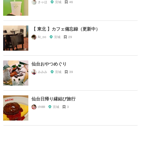
きゃほ
宮城
46
【 東北 】カフェ備忘録（更新中）
Ai_oo
宮城
29
仙台おやつめぐり
みみみ
宮城
39
仙台日帰り縁結び旅行
chiiiiii
宮城
3