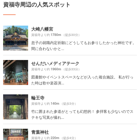
資福寺周辺の人気スポット
大崎八幡宮
1780m
資福寺より約
（徒歩30分）
息子の就職内定祈願にどうしてもお参りしたかった神社です。
間に合わないかと...
せんだいメディアテーク
1960m
資福寺より約
（徒歩33分）
図書館やイベントスペースなどが入った複合施設。 私が行っ
た時は歌や楽器演...
輪王寺
140m
資福寺より約
（徒歩3分）
竹に囲まれた参道がとっても幻想的！ 参拝客も少ないのでス
テキな写真が撮れ...
青葉神社
220m
資福寺より約
（徒歩4分）