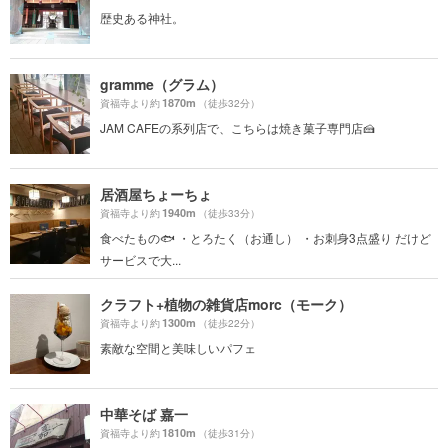
歴史ある神社。
gramme（グラム）
1870m
資福寺より約
（徒歩32分）
JAM CAFEの系列店で、こちらは焼き菓子専門店🍰
居酒屋ちょーちょ
1940m
資福寺より約
（徒歩33分）
食べたもの🐟 ・とろたく（お通し） ・お刺身3点盛り だけど
サービスで大...
クラフト+植物の雑貨店morc（モーク）
1300m
資福寺より約
（徒歩22分）
素敵な空間と美味しいパフェ
中華そば 嘉一
1810m
資福寺より約
（徒歩31分）