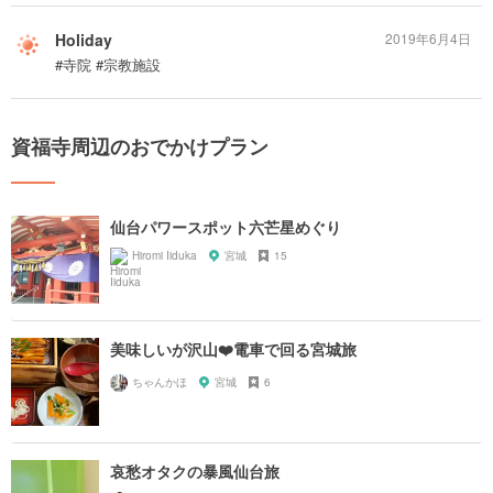
Holiday
2019年6月4日
#寺院 #宗教施設
資福寺周辺のおでかけプラン
仙台パワースポット六芒星めぐり
Hiromi Iiduka
宮城
15
美味しいが沢山❤️電車で回る宮城旅
ちゃんかほ
宮城
6
哀愁オタクの暴風仙台旅