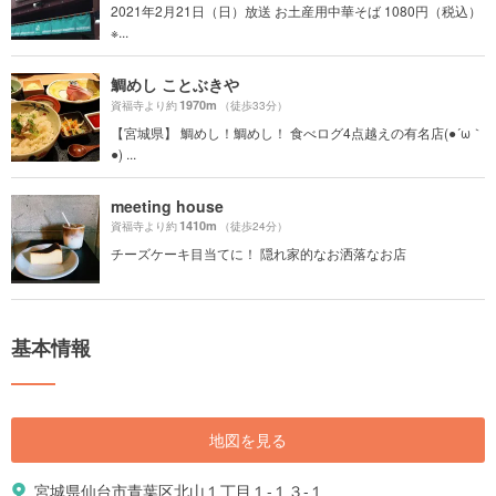
2021年2月21日（日）放送 お土産用中華そば 1080円（税込）
※...
鯛めし ことぶきや
1970m
資福寺より約
（徒歩33分）
【宮城県】 鯛めし！鯛めし！ 食べログ4点越えの有名店(●´ω｀
●) ...
meeting house
1410m
資福寺より約
（徒歩24分）
チーズケーキ目当てに！ 隠れ家的なお洒落なお店
基本情報
地図を見る
宮城県仙台市青葉区北山１丁目１-１３-１