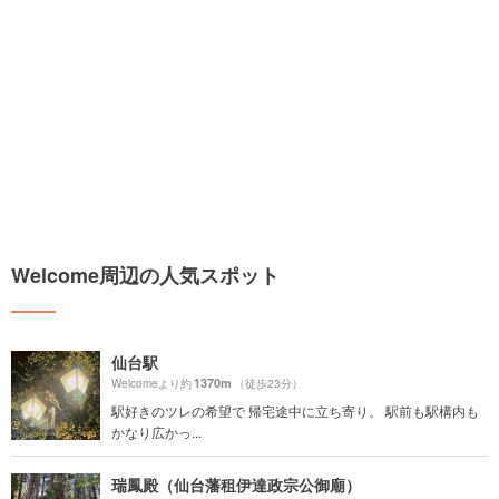
Welcome周辺の人気スポット
仙台駅
1370m
Welcomeより約
（徒歩23分）
駅好きのツレの希望で 帰宅途中に立ち寄り。 駅前も駅構内も
かなり広かっ...
瑞鳳殿（仙台藩租伊達政宗公御廟）