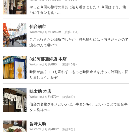
やっと今回の旅行の目的に辿り着きました！ 今回はそう、仙
台に牛タンを食べ...
仙台朝市
1240m
Welcomeより約
（徒歩21分）
ここも行きたい場所でしたが、持ち帰りには不向きだったので
涙をのんで😢パス...
(株)阿部蒲鉾店 本店
880m
Welcomeより約
（徒歩15分）
時間が無くココも寄れず…もっと時間余裕を持って計画的に回
りましょう…反省
味太助 本店
470m
Welcomeより約
（徒歩8分）
仙台の名物グルメといえば、牛タン🐃‼️ …ということで仙台牛
タン発祥の...
旨味太助
480m
Welcomeより約
（徒歩9分）