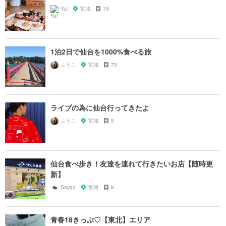
Yui
宮城
19
1泊2日で仙台を1000%食べる旅
ふうこ
宮城
73
ライブの為に仙台行ってきたよ
ふうこ
宮城
5
仙台食べ歩き！友達を連れて行きたいお店【随時更
新】
Saygo
宮城
8
青春18きっぷ♡【東北】エリア