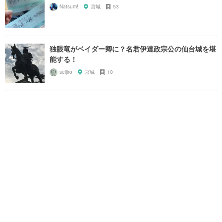
Natsum!
宮城
53
独眼竜がベイダー卿に？名君伊達政宗公の仙台城を堪
能する！
seijiro
宮城
10