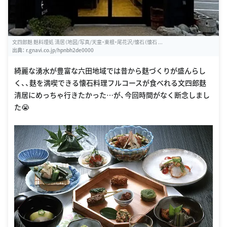
文四郎麩 麩料理処 清居（地図/写真/天童・東根・尾花沢/懐石（懐石 ...
出典：
r.gnavi.co.jp/hpnbh2de0000
綺麗な湧水が豊富な六田地域では昔から麩づくりが盛んらし
く、、麩を満喫できる懐石料理フルコースが食べれる文四郎麩
清居にめっちゃ行きたかった…が、今回時間がなく断念しまし
た😭