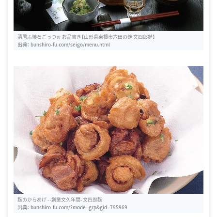
清居ふ懐石ごっつぉ お品書き【山形県東根市六田の麩 文四郎麩】
出典：
bunshiro-fu.com/seigo/menu.html
麸のからあげ - -創業文久年間- 文四郎麸
出典：
bunshiro-fu.com/?mode=grp&gid=795969