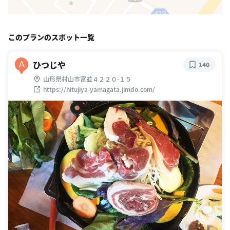
このプランのスポット一覧
ひつじや
A
140
山形県村山市富並４２２０-１５
https://hitujiya-yamagata.jimdo.com/