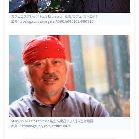
カフェエスプレッソ （cafe Espresso） - 山形/カフェ [食べログ]
出典：
tabelog.com/yamagata/A0601/A060101/6007610
Story No.78 Cafe Espresso 店主 高橋昌平さん | 人生は物語
出典：
lifestory-gallery.com/archives/870