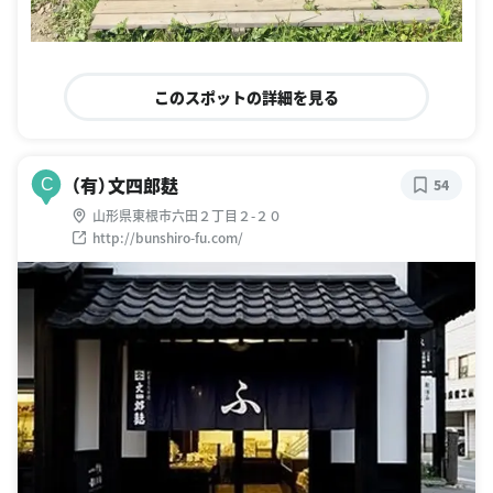
このスポットの詳細を見る
（有）文四郎麸
C
54
山形県東根市六田２丁目２-２０
http://bunshiro-fu.com/