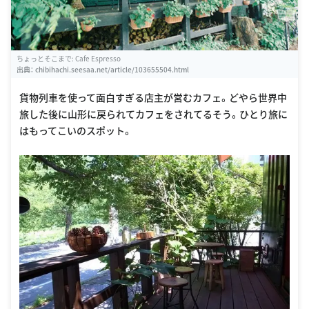
ちょっとそこまで: Cafe Espresso
出典：
chibihachi.seesaa.net/article/103655504.html
貨物列車を使って面白すぎる店主が営むカフェ。どやら世界中
旅した後に山形に戻られてカフェをされてるそう。ひとり旅に
はもってこいのスポット。