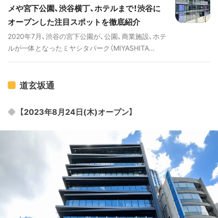
メや宮下公園、渋谷横丁、ホテルまで！渋谷に
オープンした注目スポットを徹底紹介
2020年7月、渋谷の宮下公園が、公園、商業施設、ホテ
ルが一体となったミヤシタパーク（MIYASHITA
PARK）として生まれ変わりました。新たなカルチャ
ーを生み出すべく誕生したこの施設には、日本初上
陸のグルメやショップ、夜通しで遊べるスポットな
道玄坂通
ど盛りだくさん。こちらの記事では、話題になってい
るショップや宮下公園、渋谷横丁、ホテルまで、魅力
【2023年8月24日(木)オープン】
たっぷりのミヤシタパークの楽しみ方を紹介してい
きます！ # 渋谷横丁にも行っている！渋谷の話題の施
設を巡る動画 [youtube:id:r25xuPuN1GU]