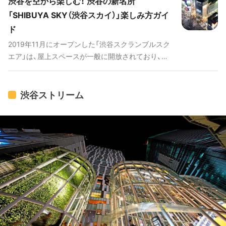
渋谷を空から楽しむ！ 渋谷の新名所
「世界最旬」ショップが揃います。また、渋谷で最も
「SHIBUYA SKY（渋谷スカイ）」楽しみ方ガイ
高い位置から東京の名所を眺めることができる展望
ド
施設「渋谷スカイ」は、昼の眺望とはまた異なる夜の
美しい演出が見どころです。注目のグルメやショッ
2019年11月にオープンした「渋谷スクランブルスク
プ、各フロアの特徴、駅からのアクセスなど、より渋
エア」は、屋上スペースが一般に開放されており、こ
谷スクランブルスクエアを楽しめる情報をご紹介し
れまで無かった絶景を楽しめるスポット「渋谷スカ
ます！ # 渋谷スカイにも行っている！渋谷の話題の施
イ」として営業されています。昼と夜の景色や屋上空
設を巡る動画 [youtube:id:r25xuPuN1GU]
間での楽しみ方などをご紹介します！
渋谷ストリーム