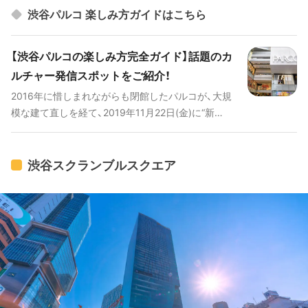
渋谷パルコ 楽しみ方ガイドはこちら
【渋谷パルコの楽しみ方完全ガイド】話題のカ
ルチャー発信スポットをご紹介！
2016年に惜しまれながらも閉館したパルコが、大規
模な建て直しを経て、2019年11月22日(金)に“新
生”渋谷パルコとしてリニューアルオープンしまし
た。ハイブランドや次世代ブランドを多く取り扱い、
今まで以上にファッションに力を入れたショッピン
渋谷スクランブルスクエア
グスポットとなっています。また、アートギャラリー
やカルチャーショップも揃っているので、訪れるだ
けで新たな感性に触れることができます。 トレンド
ファッションに、ニッポンのカルチャー、最新のテク
ノロジーまで盛り込まれた、国内外問わず注目を集
める「渋谷パルコ」の楽しみ方を徹底紹介します。 #
渋谷パルコにも行っている！渋谷の話題の施設を巡る
動画 [youtube:id:r25xuPuN1GU]