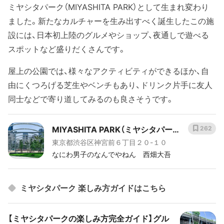
ミヤシタパーク（MIYASHITA PARK）として生まれ変わり
ました。新たなカルチャーを生み出すべく誕生したこの施
設には、日本初上陸のグルメやショップ、夜通しで遊べる
スポットなど盛りだくさんです。
屋上の公園では、様々なアクティビティができるほか、自
由にくつろげる芝生やベンチもあり、ドリンク片手に友人
同士などで寄り道してみるのも良さそうです。
MIYASHITA PARK（ミヤシタパー
262
東京都渋谷区神宮前６丁目２０-１０
ク）
なにわ男子のなんでやねん 西畑大吾
ミヤシタパーク 楽しみ方ガイドはこちら
【ミヤシタパークの楽しみ方完全ガイド】グル