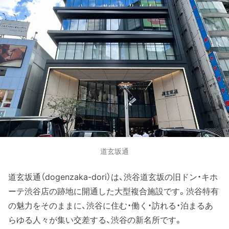
道玄坂通
道玄坂通（dogenzaka-dori）は、渋谷道玄坂の旧ドン・キホ
ーテ渋谷店の跡地に開通した大型複合施設です。渋谷特有
の魅力をそのままに、渋谷に住む・働く・訪れる・泊まるあ
らゆる人々が集い交差する、渋谷の新名所です。