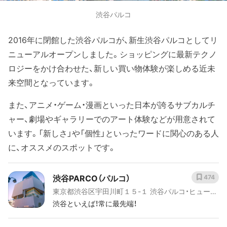
渋谷パルコ
2016年に閉館した渋谷パルコが、新生渋谷パルコとしてリ
ニューアルオープンしました。ショッピングに最新テクノ
ロジーをかけ合わせた、新しい買い物体験が楽しめる近未
来空間となっています。
また、アニメ・ゲーム・漫画といった日本が誇るサブカルチ
ャー、劇場やギャラリーでのアート体験などが用意されて
います。「新しさ」や「個性」といったワードに関心のある人
に、オススメのスポットです。
渋谷PARCO（パルコ）
474
東京都渋谷区宇田川町１５-１ 渋谷パルコ・ヒューリ
ックビル B1-10階
渋谷といえば！常に最先端！