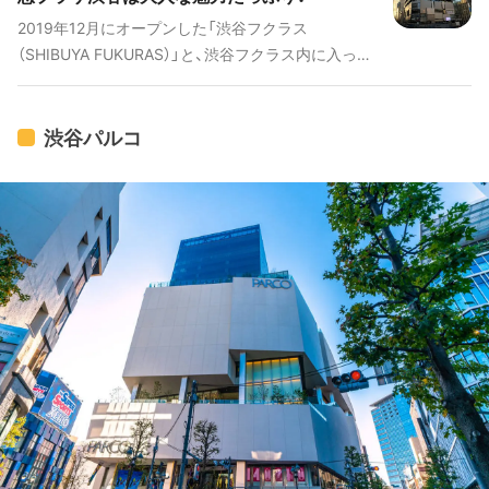
2019年12月にオープンした「渋谷フクラス
（SHIBUYA FUKURAS）」と、渋谷フクラス内に入った
新「東急プラザ渋谷」。100年に1度と言われる渋谷駅
周辺の再開発の目玉となるスポットです。「大人を楽
しめる渋谷へ」というコンセプトにぴったりなコン
渋谷パルコ
テンツが揃っており、新しい渋谷の象徴になりそう
な場所です。この記事では渋谷フクラスの基本情報
からおすすめポイントまで、フロアごとにご紹介し
ていきます。