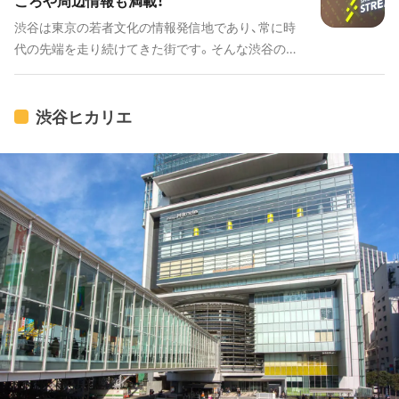
ころや周辺情報も満載！
渋谷は東京の若者文化の情報発信地であり、常に時
代の先端を走り続けてきた街です。そんな渋谷の今
は、複数の大規模再開発プロジェクトを通じ世界ナ
ンバーワンの「エンタテイメントシティ」へとさらな
る進化を遂げようとしています。 2017年4月にオー
渋谷ヒカリエ
プンした「渋谷キャスト（SHIBUYA CAST.）」に続き、
2018年9月にオープンした「渋谷ストリーム
（SHIBUYA STREAM）」・「渋谷ブリッジ（SHIBUYA
BRIDGE）」。エンタテイメントシティSHIBUYAへの
架け橋となる聖地が次々に誕生しています。 今回
は、2018年9月にオープンした「渋谷ストリーム
（SHIBUYA STREAM）」の見どころを紹介していきま
す。