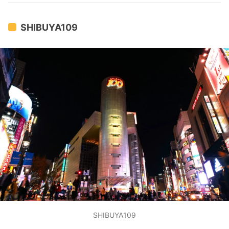
リエ。ショッピングや食事だけではなく、たくさんの
楽しみ方や見どころが満載の渋谷ヒカリエは、渋谷
に行ったらまずチェックしたいスポットです。初め
SHIBUYA109
て訪れる人から渋谷ヒカリエの魅力をもっと知りた
い人まで、ぜひおすすめしたい見どころを紹介しま
す。
SHIBUYA109