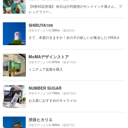
【9巻50話登場】 休日は行列覚悟のサンドイッチ屋さん。 ブ
レックファー...
SHIBUYA109
280m
渋谷モディより約
（徒歩5分）
さて、本題行きますか！女の子の欲しいが集合した109👗♪
MoMAデザインストア
870m
渋谷モディより約
（徒歩15分）
ミニチュア盆栽を購入
NUMBER SUGAR
740m
渋谷モディより約
（徒歩13分）
お土産におすすめのキャラメル
渋谷ヒカリエ
400m
渋谷モディより約
（徒歩7分）