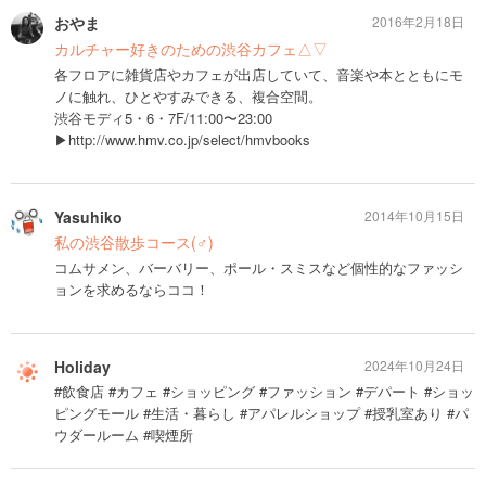
おやま
2016年2月18日
カルチャー好きのための渋谷カフェ△▽
各フロアに雑貨店やカフェが出店していて、音楽や本とともにモ
ノに触れ、ひとやすみできる、複合空間。
渋谷モディ5・6・7F/11:00〜23:00
▶︎http://www.hmv.co.jp/select/hmvbooks
Yasuhiko
2014年10月15日
私の渋谷散歩コース(♂)
コムサメン、バーバリー、ポール・スミスなど個性的なファッシ
ョンを求めるならココ！
Holiday
2024年10月24日
#飲食店 #カフェ #ショッピング #ファッション #デパート #ショッ
ピングモール #生活・暮らし #アパレルショップ #授乳室あり #パ
ウダールーム #喫煙所