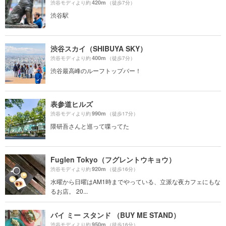
420m
渋谷モディより約
（徒歩7分）
渋谷駅
渋谷スカイ（SHIBUYA SKY）
400m
渋谷モディより約
（徒歩7分）
渋谷最高峰のルーフトップバー！
表参道ヒルズ
990m
渋谷モディより約
（徒歩17分）
隈研吾さんと巡って喋ってた
Fuglen Tokyo（フグレントウキョウ）
920m
渋谷モディより約
（徒歩16分）
水曜から日曜はAM1時までやっている、立派な夜カフェにもな
るお店。 20...
バイ ミー スタンド （BUY ME STAND）
950m
渋谷モディより約
（徒歩16分）