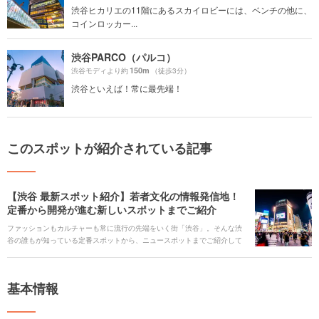
渋谷ヒカリエの11階にあるスカイロビーには、ベンチの他に、
コインロッカー...
渋谷PARCO（パルコ）
150m
渋谷モディより約
（徒歩3分）
渋谷といえば！常に最先端！
このスポットが紹介されている記事
【渋谷 最新スポット紹介】若者文化の情報発信地！
定番から開発が進む新しいスポットまでご紹介
ファッションもカルチャーも常に流行の先端をいく街「渋谷」。そんな渋
谷の誰もが知っている定番スポットから、ニュースポットまでご紹介して
いきます。さらに、オシャレカフェの激戦区でもある渋谷では、インスタ
映えのカフェやテイクアウトドリンクも見逃せません。 現在もなお進化し
続け新しく生まれ変わろうとしている渋谷の街に遊びに出掛けましょう。
基本情報