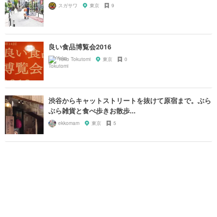
スガサワ
東京
9
良い食品博覧会2016
Yuko Tokutomi
東京
0
渋谷からキャットストリートを抜けて原宿まで。ぶら
ぶら雑貨と食べ歩きお散歩...
ekkomam
東京
5