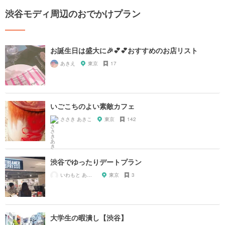
渋谷モディ周辺のおでかけプラン
お誕生日は盛大に🎉💕💕おすすめのお店リスト
あきえ
東京
17
いごこちのよい素敵カフェ
ささき あきこ
東京
142
渋谷でゆったりデートプラン
いわもと あやか
東京
3
大学生の暇潰し【渋谷】