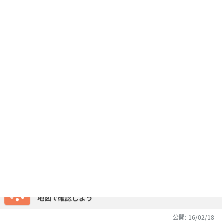
行きたい場所を
地図で確認しよう
ログイン
Holiday トップ
カルチャー好きのための渋谷カフェ△▽
カルチャー好きのための渋谷カフェ
△▽
渋谷でひとやすみするカフェに困ったら。本や音楽が好きならきっ
と知ってるスポットを集めました。随時更新。
このプランの作者
おやま
東京
33
公開: 16/02/18