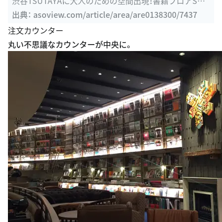
渋谷TSUTAYAに大人のための空間出現！書籍フロアSHE
LF 67の魅力取材 ...
出典：
asoview.com/article/area/are0138300/7437
注文カウンター
丸い不思議なカウンターが中央に。