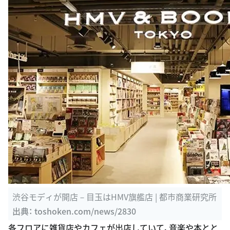
渋谷モディが開店－目玉はHMV旗艦店 | 都市商業研究所
出典：
toshoken.com/news/2830
各フロアに雑貨店やカフェが出店していて、音楽や本とと