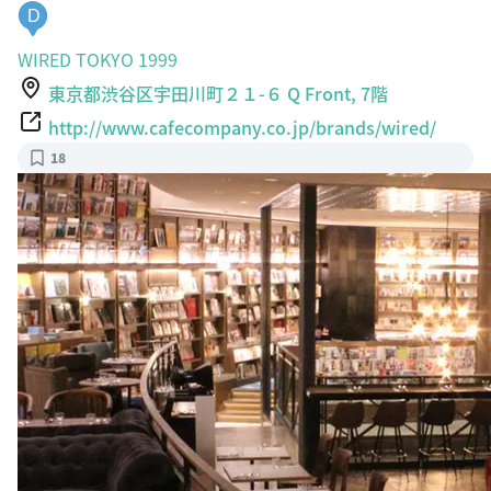
D
WIRED TOKYO 1999
東京都渋谷区宇田川町２１-６ Q Front, 7階
http://www.cafecompany.co.jp/brands/wired/
18