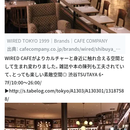
WIRED TOKYO 1999｜Brands｜CAFE COMPANY
出典：
cafecompany.co.jp/brands/wired/shibuya_qfr
ont
WIRED CAFEがよりカルチャーと身近に触れ合える空間と
して生まれ変わりました。雑誌や本の陳列も工夫されてい
て、とっても楽しい素敵空間◎ 渋谷TSUTAYA 6・
7F/10:00〜26:00/
▶︎http://s.tabelog.com/tokyo/A1303/A130301/1318758
8/