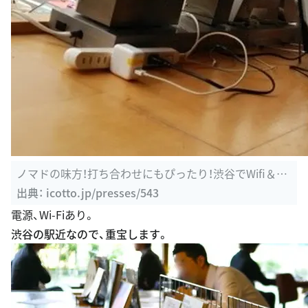
ノマドの味方！打ち合わせにもぴったり！渋谷でWifi＆電
源があるカフェ ...
出典：
icotto.jp/presses/543
電源、Wi-Fiあり。
渋谷の駅近なので、重宝します。