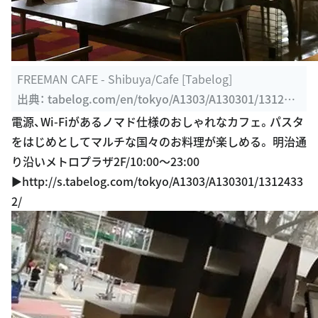
FREEMAN CAFE - Shibuya/Cafe [Tabelog]
出典：
tabelog.com/en/tokyo/A1303/A130301/131243
32
電源、Wi-Fiがあるノマド仕様のおしゃれなカフェ。パスタ
をはじめとしてマルチな国々のお料理が楽しめる。 明治通
り沿いメトロプラザ2F/10:00〜23:00
▶︎http://s.tabelog.com/tokyo/A1303/A130301/1312433
2/