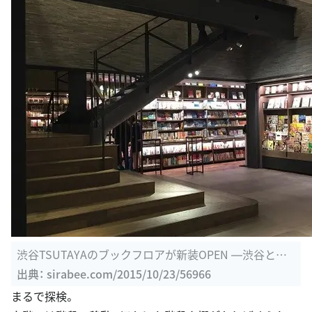
渋谷TSUTAYAのブックフロアが新装OPEN ―渋谷とは
異世界なオシャレ空間 ...
出典：
sirabee.com/2015/10/23/56966
まるで探検。