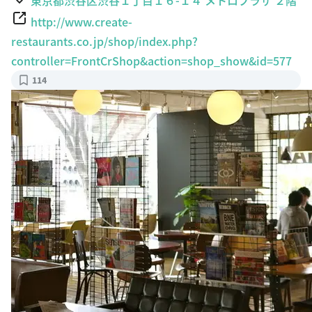
http://www.create-
restaurants.co.jp/shop/index.php?
controller=FrontCrShop&action=shop_show&id=577
114