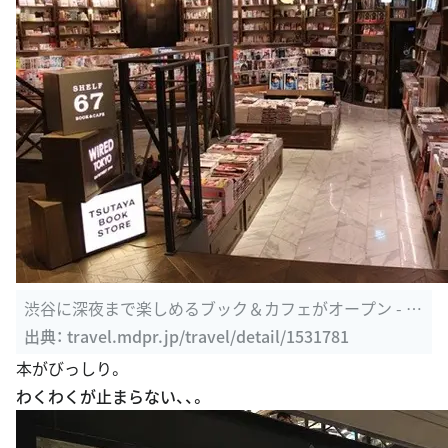
渋谷に深夜まで楽しめるブック＆カフェがオープン - 女
子旅プレス
出典：
travel.mdpr.jp/travel/detail/1531781
本がびっしり。
わくわくが止まらない、、。