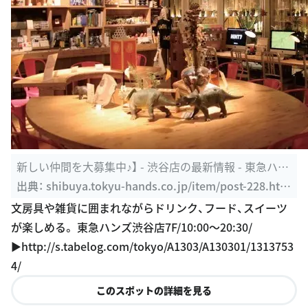
新しい仲間を大募集中♪】 - 渋谷店の最新情報 - 東急ハン
ズ渋谷店
出典：
shibuya.tokyu-hands.co.jp/item/post-228.htm
l
文房具や雑貨に囲まれながらドリンク、フード、スイーツ
が楽しめる。 東急ハンズ渋谷店7F/10:00〜20:30/
▶︎http://s.tabelog.com/tokyo/A1303/A130301/1313753
4/
このスポットの詳細を見る