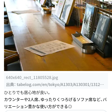
640x640_rect_11805528.jpg
出典：
tabelog.com/en/tokyo/A1303/A130301/131243
32/dtlphotolst/3
ひとりでも居心地が良い。
カウンターや2人席、ゆったりくつろげるソファ席など、バ
リエーション豊かな使い方ができる◎