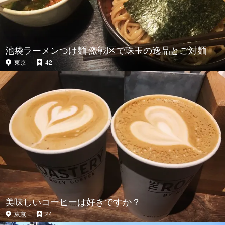
池袋ラーメンつけ麺 激戦区で珠玉の逸品とご対麺
東京
42
美味しいコーヒーは好きですか？
東京
24