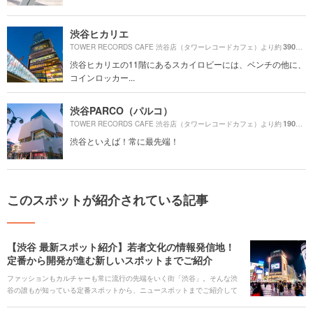
渋谷ヒカリエ
390m
TOWER RECORDS CAFE 渋谷店（タワーレコードカフェ）より約
（
渋谷ヒカリエの11階にあるスカイロビーには、ベンチの他に、
コインロッカー...
渋谷PARCO（パルコ）
190m
TOWER RECORDS CAFE 渋谷店（タワーレコードカフェ）より約
（
渋谷といえば！常に最先端！
このスポットが紹介されている記事
【渋谷 最新スポット紹介】若者文化の情報発信地！
定番から開発が進む新しいスポットまでご紹介
ファッションもカルチャーも常に流行の先端をいく街「渋谷」。そんな渋
谷の誰もが知っている定番スポットから、ニュースポットまでご紹介して
いきます。さらに、オシャレカフェの激戦区でもある渋谷では、インスタ