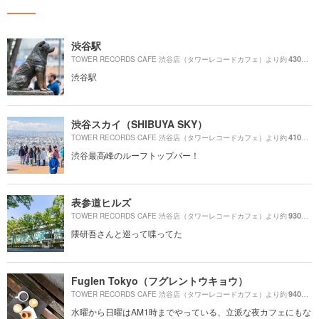
渋谷駅
430m
TOWER RECORDS CAFE 渋谷店（タワーレコードカフェ）より約
（
渋谷駅
渋谷スカイ（SHIBUYA SKY）
410m
TOWER RECORDS CAFE 渋谷店（タワーレコードカフェ）より約
（
渋谷最高峰のルーフトップバー！
表参道ヒルズ
930m
TOWER RECORDS CAFE 渋谷店（タワーレコードカフェ）より約
（
隈研吾さんと巡って喋ってた
Fuglen Tokyo（フグレントウキョウ）
940m
TOWER RECORDS CAFE 渋谷店（タワーレコードカフェ）より約
（
水曜から日曜はAM1時までやっている、立派な夜カフェにもな