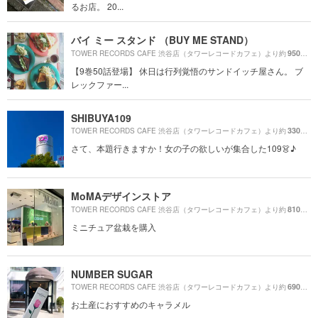
るお店。 20...
バイ ミー スタンド （BUY ME STAND）
950m
TOWER RECORDS CAFE 渋谷店（タワーレコードカフェ）より約
（
【9巻50話登場】 休日は行列覚悟のサンドイッチ屋さん。 ブ
レックファー...
SHIBUYA109
330m
TOWER RECORDS CAFE 渋谷店（タワーレコードカフェ）より約
（
さて、本題行きますか！女の子の欲しいが集合した109👗♪
MoMAデザインストア
810m
TOWER RECORDS CAFE 渋谷店（タワーレコードカフェ）より約
（
ミニチュア盆栽を購入
NUMBER SUGAR
690m
TOWER RECORDS CAFE 渋谷店（タワーレコードカフェ）より約
（
お土産におすすめのキャラメル