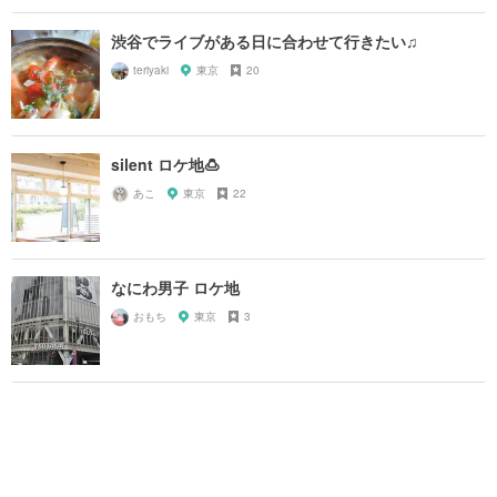
渋谷でライブがある日に合わせて行きたい♫
teriyaki
東京
20
silent ロケ地🍮
あこ
東京
22
なにわ男子 ロケ地
おもち
東京
3