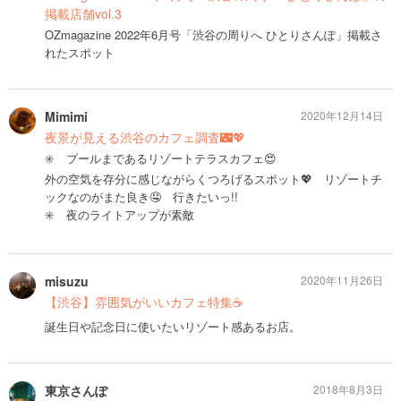
掲載店舗vol.3
OZmagazine 2022年6月号「渋谷の周りへ ひとりさんぽ」掲載さ
れたスポット
Mimimi
2020年12月14日
夜景が見える渋谷のカフェ調査🌃💖
✳️ プールまであるリゾートテラスカフェ😍
外の空気を存分に感じながらくつろげるスポット💖 リゾートチ
ックなのがまた良き🤤 行きたいっ!!
✳️ 夜のライトアップが素敵
misuzu
2020年11月26日
【渋谷】雰囲気がいいカフェ特集☕️
誕生日や記念日に使いたいリゾート感あるお店。
東京さんぽ
2018年8月3日