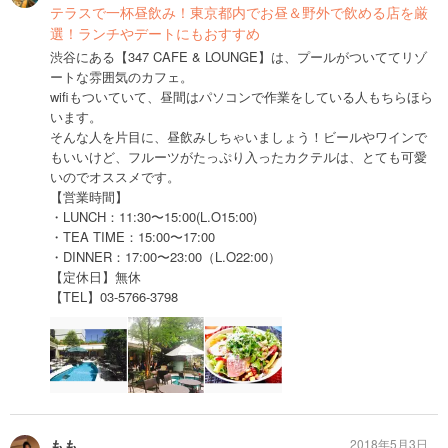
テラスで一杯昼飲み！東京都内でお昼＆野外で飲める店を厳
選！ランチやデートにもおすすめ
渋谷にある【347 CAFE & LOUNGE】は、プールがついててリゾ
ートな雰囲気のカフェ。
wifiもついていて、昼間はパソコンで作業をしている人もちらほら
います。
そんな人を片目に、昼飲みしちゃいましょう！ビールやワインで
もいいけど、フルーツがたっぷり入ったカクテルは、とても可愛
いのでオススメです。
【営業時間】
・LUNCH：11:30〜15:00(L.O15:00)
・TEA TIME：15:00〜17:00
・DINNER：17:00〜23:00（L.O22:00）
【定休日】無休
【TEL】03-5766-3798
もも
2018年5月3日