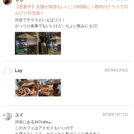
【更新中】太陽が気持ちいいこの時期に！都内のテラスでの
んびり日光浴！
渋谷でテラスといえばココ！
がっつり食事でもいいけど、ちょい飲みにも👌🏻
Lay
2019年2月4日
ユイ
2018年1月17日
渋谷にある347cafe🍳
このカフェはアクセスもいいので
お昼どうしよう…となったら私はここに来ます！