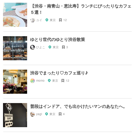
【渋谷・南青山・恵比寿】ランチにぴったりなカフェ
５選！
ユイ
東京
12
ゆとり世代のゆとり渋谷散策
ひよこ
東京
3
渋谷でまったり♡カフェ巡り♪
momo
東京
12
普段はインドア、でも出かけたいマンのあなたへ。
yagi
東京
4