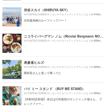
渋谷スカイ（SHIBUYA SKY）
410m
347CAFE&LOUNGE(サンヨンナナカフェアンドラウンジ)より約
（徒
渋谷最高峰のルーフトップバー！
ニコライバーグマン ノム（Nicolai Bergmann NOMU ）
920m
347CAFE&LOUNGE(サンヨンナナカフェアンドラウンジ)より約
（徒
・
表参道ヒルズ
820m
347CAFE&LOUNGE(サンヨンナナカフェアンドラウンジ)より約
（徒
隈研吾さんと巡って喋ってた
バイ ミー スタンド （BUY ME STAND）
900m
347CAFE&LOUNGE(サンヨンナナカフェアンドラウンジ)より約
（徒
【9巻50話登場】 休日は行列覚悟のサンドイッチ屋さん。 ブ
レックファー...