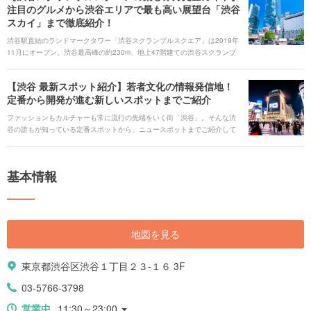
注目のグルメから渋谷エリアで最も高い展望台「渋谷
な感性に触れることができます。 トレンドファッションに、ニッポンのカ
スカイ」まで徹底紹介！
ルチャー、最新のテクノロジーまで盛り込まれた、国内外問わず注目を集
める「渋谷パルコ」の楽しみ方を徹底紹介します。 # 渋谷パルコにも行っ
渋谷駅直結のランドマークタワー「渋谷スクランブルスクエア」は2019年
ている！渋谷の話題の施設を巡る動画 [youtube:id:r25xuPuN1GU]
11月にオープン。渋谷最高峰の約230m、地上47階建ての渋谷スクランブ
ルスクエアには、初上陸や新業態を含めた全212店舗もの「世界最旬」ショ
ップが揃います。また、渋谷で最も高い位置から東京の名所を眺めること
【渋谷 最新スポット紹介】若者文化の情報発信地！
ができる展望施設「渋谷スカイ」は、昼の眺望とはまた異なる夜の美しい
定番から開発が進む新しいスポットまでご紹介
演出が見どころです。注目のグルメやショップ、各フロアの特徴、駅から
のアクセスなど、より渋谷スクランブルスクエアを楽しめる情報をご紹介
ファッションもカルチャーも常に流行の先端をいく街「渋谷」。そんな渋
します！ # 渋谷スカイにも行っている！渋谷の話題の施設を巡る動画
谷の誰もが知っている定番スポットから、ニュースポットまでご紹介して
[youtube:id:r25xuPuN1GU]
いきます。さらに、オシャレカフェの激戦区でもある渋谷では、インスタ
映えのカフェやテイクアウトドリンクも見逃せません。 現在もなお進化し
続け新しく生まれ変わろうとしている渋谷の街に遊びに出掛けましょう。
基本情報
地図を見る
東京都渋谷区渋谷１丁目２３-１６ 3F
03-5766-3798
営業中
11:30～23:00