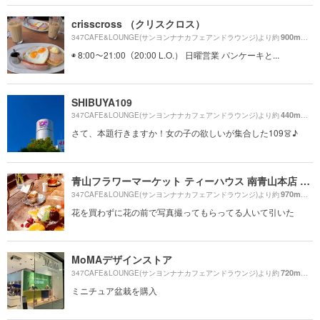
crisscross （クリスクロス）
900m
347CAFE&LOUNGE(サンヨンナナカフェアンドラウンジ)より約
（徒
◉ 8:00〜21:00（20:00 L.O.） 日曜営業 パンケーキと...
SHIBUYA109
440m
347CAFE&LOUNGE(サンヨンナナカフェアンドラウンジ)より約
（徒
さて、本題行きますか！女の子の欲しいが集合した109👗♪
青山フラワーマーケット ティーハウス 南青山本店 （Aoyama Flower Market TEA HOUSE）
970m
347CAFE&LOUNGE(サンヨンナナカフェアンドラウンジ)より約
（徒
花を買わずに花の前で写真撮ってもらってる人いて引いた
MoMAデザインストア
720m
347CAFE&LOUNGE(サンヨンナナカフェアンドラウンジ)より約
（徒
ミニチュア盆栽を購入