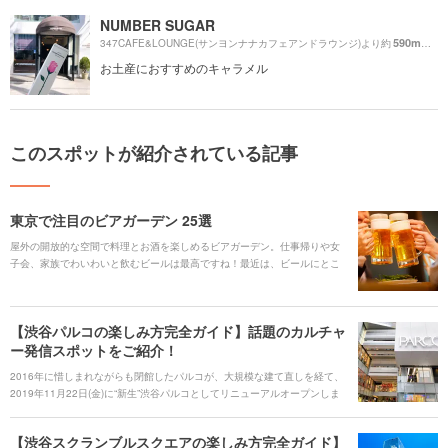
NUMBER SUGAR
590m
347CAFE&LOUNGE(サンヨンナナカフェアンドラウンジ)より約
（徒
お土産におすすめのキャラメル
このスポットが紹介されている記事
東京で注目のビアガーデン 25選
屋外の開放的な空間で料理とお酒を楽しめるビアガーデン。仕事帰りや女
子会、家族でわいわいと飲むビールは最高ですね！最近は、ビールにとこ
とんこだわったお店や天候を気にせず楽しめる屋内ビアガーデン、おしゃ
れな雰囲気のお店もどんどん増えてきています。そこで今回は、Holiday編
集部がおすすめスポットを厳選。ぜひ自分のスタイルにあったお店を探し
【渋谷パルコの楽しみ方完全ガイド】話題のカルチャ
てみてくださいね。
ー発信スポットをご紹介！
2016年に惜しまれながらも閉館したパルコが、大規模な建て直しを経て、
2019年11月22日(金)に“新生”渋谷パルコとしてリニューアルオープンしま
した。ハイブランドや次世代ブランドを多く取り扱い、今まで以上にファ
ッションに力を入れたショッピングスポットとなっています。また、アー
【渋谷スクランブルスクエアの楽しみ方完全ガイド】
トギャラリーやカルチャーショップも揃っているので、訪れるだけで新た